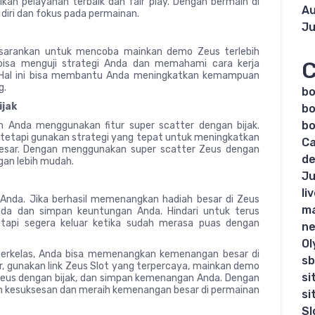
kan pelayanan terbaik dan fair play. Dengan bermain di
Au
 diri dan fokus pada permainan.
Ju
disarankan untuk mencoba mainkan demo Zeus terlebih
C
bisa menguji strategi Anda dan memahami cara kerja
 Hal ini bisa membantu Anda meningkatkan kemampuan
g.
bo
ijak
bo
bo
n Anda menggunakan fitur super scatter dengan bijak.
 tetapi gunakan strategi yang tepat untuk meningkatkan
Ca
esar. Dengan menggunakan super scatter Zeus dengan
de
gan lebih mudah.
Ju
li
nda. Jika berhasil memenangkan hadiah besar di Zeus
ma
nda dan simpan keuntungan Anda. Hindari untuk terus
tapi segera keluar ketika sudah merasa puas dengan
n
Ol
berkelas, Anda bisa memenangkan kemenangan besar di
sb
, gunakan link Zeus Slot yang terpercaya, mainkan demo
si
 Zeus dengan bijak, dan simpan kemenangan Anda. Dengan
ih kesuksesan dan meraih kemenangan besar di permainan
si
Sl