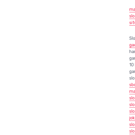
ma
sl
sit
Sl
ga
har
ga
10
ga
sl
sb
ma
sl
slo
slo
jo
sl
slo