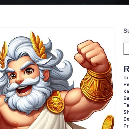
S
R
Di
Pe
Ke
Be
Te
Si
De
Pr