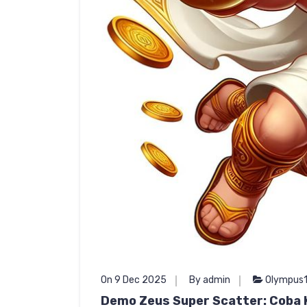
On 9 Dec 2025
By admin
Olympus
Demo Zeus Super Scatter: Coba 