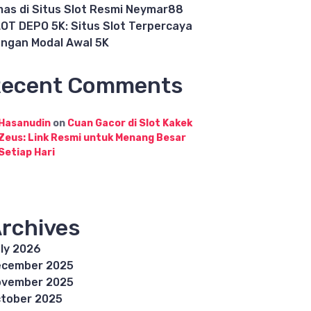
as di Situs Slot Resmi Neymar88
OT DEPO 5K: Situs Slot Terpercaya
ngan Modal Awal 5K
ecent Comments
Hasanudin
on
Cuan Gacor di Slot Kakek
Zeus: Link Resmi untuk Menang Besar
Setiap Hari
rchives
ly 2026
ecember 2025
ovember 2025
tober 2025