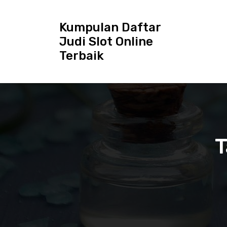
S
k
Kumpulan Daftar
i
p
Judi Slot Online
t
Terbaik
o
c
o
n
t
e
n
T
t