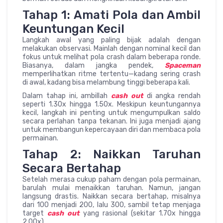
Tahap 1: Amati Pola dan Ambil
Keuntungan Kecil
Langkah awal yang paling bijak adalah dengan
melakukan observasi. Mainlah dengan nominal kecil dan
fokus untuk melihat pola crash dalam beberapa ronde.
Biasanya, dalam jangka pendek,
Spaceman
memperlihatkan ritme tertentu—kadang sering crash
di awal, kadang bisa melambung tinggi beberapa kali.
Dalam tahap ini, ambillah
cash out
di angka rendah
seperti 1.30x hingga 1.50x. Meskipun keuntungannya
kecil, langkah ini penting untuk mengumpulkan saldo
secara perlahan tanpa tekanan. Ini juga menjadi ajang
untuk membangun kepercayaan diri dan membaca pola
permainan.
Tahap 2: Naikkan Taruhan
Secara Bertahap
Setelah merasa cukup paham dengan pola permainan,
barulah mulai menaikkan taruhan. Namun, jangan
langsung drastis. Naikkan secara bertahap, misalnya
dari 100 menjadi 200, lalu 300, sambil tetap menjaga
target
cash out
yang rasional (sekitar 1.70x hingga
2.00x).