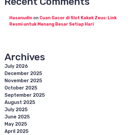
Recent Comments
Hasanudin
on
Cuan Gacor di Slot Kakek Zeus: Link
Resmi untuk Menang Besar Setiap Hari
Archives
July 2026
December 2025
November 2025
October 2025
September 2025
August 2025
July 2025
June 2025
May 2025
April 2025