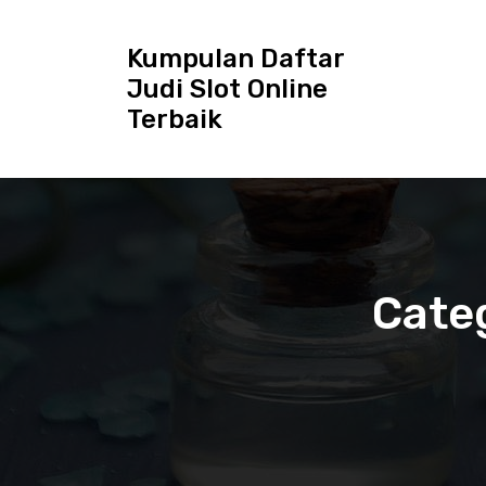
S
k
Kumpulan Daftar
i
p
Judi Slot Online
t
Terbaik
o
c
o
n
t
e
n
Cate
t