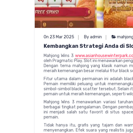
On 23 Mar 2025
By admin
mahjong
Kembangkan Strategi Anda di Slo
Mahjong Wins 3
www.asianhousewinterpark.c
oleh Pragmatic Play. Slot ini menawarkan pen
Dengan tema mahjong yang klasik namun m
meraih kemenangan besar melalui fitur black s
Fitur utama dalam permainan ini adalah black
Pemain memiliki peluang untuk memenangkan
simbol-simbol black scatter tersebut. Selain 
pemain untuk meraih kemenangan, seperti wil
Mahjong Wins 3 menawarkan variasi taruha
berbagai tingkat pengalaman. Dengan pembaya
ini menjadi salah satu favorit di situs sp
pemain.
Tidak hanya itu, grafis yang tajam dan w
menyenangkan. Efek suara yang realistis j