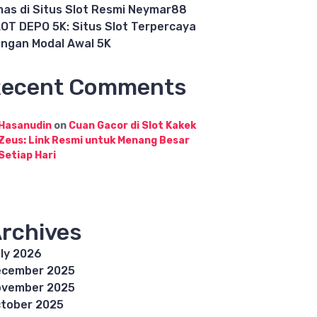
as di Situs Slot Resmi Neymar88
OT DEPO 5K: Situs Slot Terpercaya
ngan Modal Awal 5K
ecent Comments
Hasanudin
on
Cuan Gacor di Slot Kakek
Zeus: Link Resmi untuk Menang Besar
Setiap Hari
rchives
ly 2026
ecember 2025
ovember 2025
tober 2025