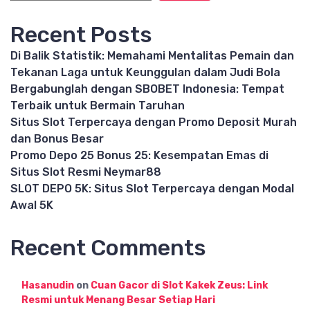
Recent Posts
Di Balik Statistik: Memahami Mentalitas Pemain dan
Tekanan Laga untuk Keunggulan dalam Judi Bola
Bergabunglah dengan SBOBET Indonesia: Tempat
Terbaik untuk Bermain Taruhan
Situs Slot Terpercaya dengan Promo Deposit Murah
dan Bonus Besar
Promo Depo 25 Bonus 25: Kesempatan Emas di
Situs Slot Resmi Neymar88
SLOT DEPO 5K: Situs Slot Terpercaya dengan Modal
Awal 5K
Recent Comments
Hasanudin
on
Cuan Gacor di Slot Kakek Zeus: Link
Resmi untuk Menang Besar Setiap Hari