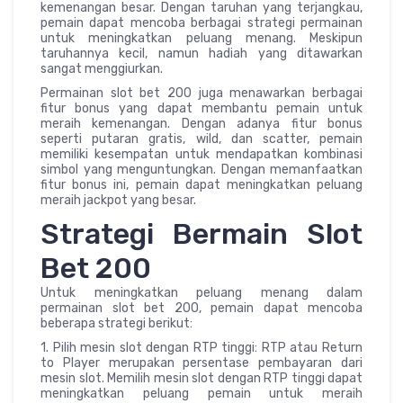
kemenangan besar. Dengan taruhan yang terjangkau,
pemain dapat mencoba berbagai strategi permainan
untuk meningkatkan peluang menang. Meskipun
taruhannya kecil, namun hadiah yang ditawarkan
sangat menggiurkan.
Permainan slot bet 200 juga menawarkan berbagai
fitur bonus yang dapat membantu pemain untuk
meraih kemenangan. Dengan adanya fitur bonus
seperti putaran gratis, wild, dan scatter, pemain
memiliki kesempatan untuk mendapatkan kombinasi
simbol yang menguntungkan. Dengan memanfaatkan
fitur bonus ini, pemain dapat meningkatkan peluang
meraih jackpot yang besar.
Strategi Bermain Slot
Bet 200
Untuk meningkatkan peluang menang dalam
permainan slot bet 200, pemain dapat mencoba
beberapa strategi berikut:
1. Pilih mesin slot dengan RTP tinggi: RTP atau Return
to Player merupakan persentase pembayaran dari
mesin slot. Memilih mesin slot dengan RTP tinggi dapat
meningkatkan peluang pemain untuk meraih