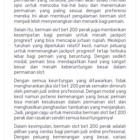
permainan yang tersedia, pemain akan selalu memiliki
opsi untuk mencoba hal-hal baru dan menemukan
permainan yang paling sesuai dengan preferensi
mereka. Ini akan membuat pengalaman bermain slot
menjadi lebih menyenangkan dan menarik bagi pemain.
Selain itu, bermain slot bet 200 perak juga memberikan
kesempatan bagi pemain untuk meraih jackpot
progresif yang bisa mencapai jutaan rupiah. Meskipun
taruhan yang diperlukan relatif kecil, namun peluang
untuk memenangkan jackpot progresif tetap terbuka
lebar bagi pemain yang beruntung. Dengan sedikit
modal, pemain bisa mendapatkan hasil yang sangat
besar dan meraih keberuntungan besar dalam
permainan slot.
Dengan semua keuntungan yang ditawarkan, tidak
mengherankan jika slot bet 200 perak semakin diminati
oleh pemain judi online profesional. Dengan modal yang
kecil namun potensi kemenangan yang besar, pemain
bisa meraih kesuksesan dalam permainan slot dan
menghasilkan penghasilan tambahan yang menjanjikan.
Jadi, jangan ragu untuk mencoba bermain slot bet 200
perak dan rasakan sendiri semua keuntungannya!
Dalam kesimpulan, bermain slot bet 200 perak adalah
pilihan yang cerdas bagi pemain judi online profesional.
Dengan peluang kemenangan yang besar, variasi