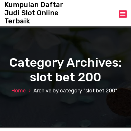
S
Kumpulan Daftar
k
Judi Slot Online
i
Terbaik
p
t
o
c
o
n
Category Archives:
t
e
slot bet 200
n
t
Home
Archive by category "slot bet 200"