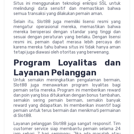
Situs ini menggunakan teknologi enkripsi SSL untuk
melindungi data sensitif dan memastikan bahwa
semua transaksi yang dilakukan pemain aman.
Selain itu, Slot88 juga memiliki lisensi resmi yang
mengatur operasional mereka, memastikan bahwa
mereka beroperasi dengan standar yang tinggi dan
sesuai dengan peraturan yang berlaku. Dengan lisensi
resmi ini, pemain dapat merasa lebih percaya diri
karena mereka tahu bahwa situs ini tidak hanya aman
tetapi juga diawasi oleh otoritas yang berwenang.
Program Loyalitas dan
Layanan Pelanggan
Untuk semakin meningkatkan pengalaman bermain,
Slot88 juga menawarkan program loyalitas bagi
pemain setia mereka. Program ini memberikan reward
dan poin yang bisa ditukarkan dengan bonus tambahan,
semakin sering pemain bermain, semakin banyak
reward yang didapatkan. Ini memberikan insentif bagi
pemain untuk terus bermain dan menikmati permainan
di Slot88.
Layanan pelanggan Slot88 juga sangat responsif. Tim
customer service siap membantu pemain selama 24
jam sehari, 7 hari seminggu. Jika ada masalah atau