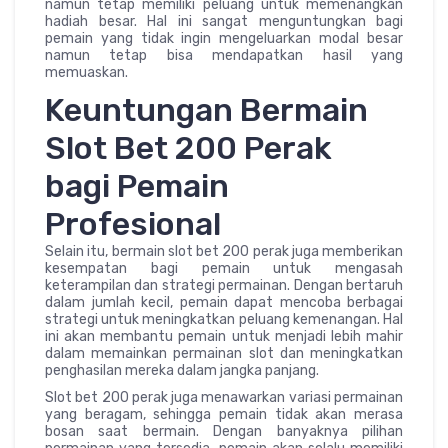
namun tetap memiliki peluang untuk memenangkan
hadiah besar. Hal ini sangat menguntungkan bagi
pemain yang tidak ingin mengeluarkan modal besar
namun tetap bisa mendapatkan hasil yang
memuaskan.
Keuntungan Bermain
Slot Bet 200 Perak
bagi Pemain
Profesional
Selain itu, bermain slot bet 200 perak juga memberikan
kesempatan bagi pemain untuk mengasah
keterampilan dan strategi permainan. Dengan bertaruh
dalam jumlah kecil, pemain dapat mencoba berbagai
strategi untuk meningkatkan peluang kemenangan. Hal
ini akan membantu pemain untuk menjadi lebih mahir
dalam memainkan permainan slot dan meningkatkan
penghasilan mereka dalam jangka panjang.
Slot bet 200 perak juga menawarkan variasi permainan
yang beragam, sehingga pemain tidak akan merasa
bosan saat bermain. Dengan banyaknya pilihan