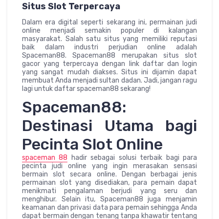
Situs Slot Terpercaya
Dalam era digital seperti sekarang ini, permainan judi
online menjadi semakin populer di kalangan
masyarakat. Salah satu situs yang memiliki reputasi
baik dalam industri perjudian online adalah
Spaceman88. Spaceman88 merupakan situs slot
gacor yang terpercaya dengan link daftar dan login
yang sangat mudah diakses. Situs ini dijamin dapat
membuat Anda menjadi sultan dadan. Jadi, jangan ragu
lagi untuk daftar spaceman88 sekarang!
Spaceman88:
Destinasi Utama bagi
Pecinta Slot Online
spaceman 88
hadir sebagai solusi terbaik bagi para
pecinta judi online yang ingin merasakan sensasi
bermain slot secara online. Dengan berbagai jenis
permainan slot yang disediakan, para pemain dapat
menikmati pengalaman berjudi yang seru dan
menghibur. Selain itu, Spaceman88 juga menjamin
keamanan dan privasi data para pemain sehingga Anda
dapat bermain dengan tenang tanpa khawatir tentang