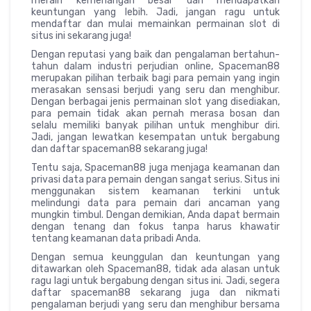
meraih kemenangan besar dan mendapatkan
keuntungan yang lebih. Jadi, jangan ragu untuk
mendaftar dan mulai memainkan permainan slot di
situs ini sekarang juga!
Dengan reputasi yang baik dan pengalaman bertahun-
tahun dalam industri perjudian online, Spaceman88
merupakan pilihan terbaik bagi para pemain yang ingin
merasakan sensasi berjudi yang seru dan menghibur.
Dengan berbagai jenis permainan slot yang disediakan,
para pemain tidak akan pernah merasa bosan dan
selalu memiliki banyak pilihan untuk menghibur diri.
Jadi, jangan lewatkan kesempatan untuk bergabung
dan daftar spaceman88 sekarang juga!
Tentu saja, Spaceman88 juga menjaga keamanan dan
privasi data para pemain dengan sangat serius. Situs ini
menggunakan sistem keamanan terkini untuk
melindungi data para pemain dari ancaman yang
mungkin timbul. Dengan demikian, Anda dapat bermain
dengan tenang dan fokus tanpa harus khawatir
tentang keamanan data pribadi Anda.
Dengan semua keunggulan dan keuntungan yang
ditawarkan oleh Spaceman88, tidak ada alasan untuk
ragu lagi untuk bergabung dengan situs ini. Jadi, segera
daftar spaceman88 sekarang juga dan nikmati
pengalaman berjudi yang seru dan menghibur bersama