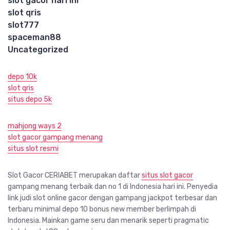
slot gacor hari ini
slot qris
slot777
spaceman88
Uncategorized
depo 10k
slot qris
situs depo 5k
mahjong ways 2
slot gacor gampang menang
situs slot resmi
Slot Gacor CERIABET merupakan daftar
situs slot gacor
gampang menang terbaik dan no 1 di Indonesia hari ini. Penyedia
link judi slot online gacor dengan gampang jackpot terbesar dan
terbaru minimal depo 10 bonus new member berlimpah di
Indonesia. Mainkan game seru dan menarik seperti pragmatic