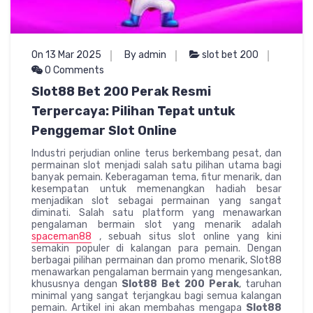
On 13 Mar 2025
By admin
slot bet 200
0 Comments
Slot88 Bet 200 Perak Resmi
Terpercaya: Pilihan Tepat untuk
Penggemar Slot Online
Industri perjudian online terus berkembang pesat, dan
permainan slot menjadi salah satu pilihan utama bagi
banyak pemain. Keberagaman tema, fitur menarik, dan
kesempatan untuk memenangkan hadiah besar
menjadikan slot sebagai permainan yang sangat
diminati. Salah satu platform yang menawarkan
pengalaman bermain slot yang menarik adalah
spaceman88
, sebuah situs slot online yang kini
semakin populer di kalangan para pemain. Dengan
berbagai pilihan permainan dan promo menarik, Slot88
menawarkan pengalaman bermain yang mengesankan,
khususnya dengan
Slot88 Bet 200 Perak
, taruhan
minimal yang sangat terjangkau bagi semua kalangan
pemain. Artikel ini akan membahas mengapa
Slot88