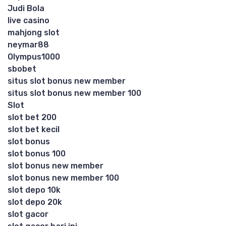
Judi Bola
live casino
mahjong slot
neymar88
Olympus1000
sbobet
situs slot bonus new member
situs slot bonus new member 100
Slot
slot bet 200
slot bet kecil
slot bonus
slot bonus 100
slot bonus new member
slot bonus new member 100
slot depo 10k
slot depo 20k
slot gacor