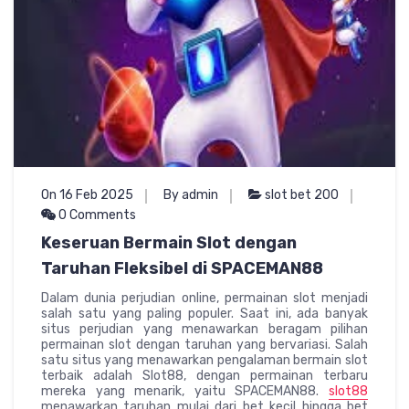
On 16 Feb 2025
By admin
slot bet 200
0 Comments
Keseruan Bermain Slot dengan
Taruhan Fleksibel di SPACEMAN88
Dalam dunia perjudian online, permainan slot menjadi
salah satu yang paling populer. Saat ini, ada banyak
situs perjudian yang menawarkan beragam pilihan
permainan slot dengan taruhan yang bervariasi. Salah
satu situs yang menawarkan pengalaman bermain slot
terbaik adalah Slot88, dengan permainan terbaru
mereka yang menarik, yaitu SPACEMAN88.
slot88
menawarkan taruhan mulai dari bet kecil hingga bet