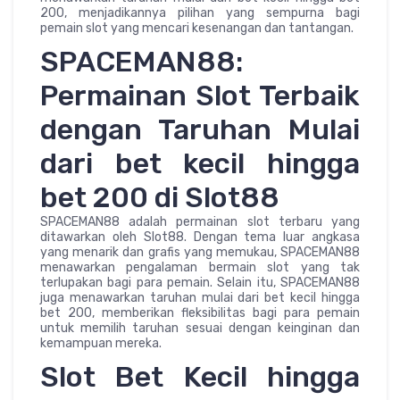
200, menjadikannya pilihan yang sempurna bagi
pemain slot yang mencari kesenangan dan tantangan.
SPACEMAN88:
Permainan Slot Terbaik
dengan Taruhan Mulai
dari bet kecil hingga
bet 200 di Slot88
SPACEMAN88 adalah permainan slot terbaru yang
ditawarkan oleh Slot88. Dengan tema luar angkasa
yang menarik dan grafis yang memukau, SPACEMAN88
menawarkan pengalaman bermain slot yang tak
terlupakan bagi para pemain. Selain itu, SPACEMAN88
juga menawarkan taruhan mulai dari bet kecil hingga
bet 200, memberikan fleksibilitas bagi para pemain
untuk memilih taruhan sesuai dengan keinginan dan
kemampuan mereka.
Slot Bet Kecil hingga