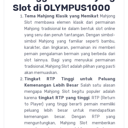
Slot di OLYMPUS1000
Tema Mahjong Klasik yang Memikat
Mahjong
Slot membawa elemen klasik dari permainan
Mahjong tradisional ke dalam bentuk slot online
yang seru dan penuh tantangan. Dengan simbol-
simbol Mahjong yang familiar seperti bambu,
karakter, dan lingkaran, permainan ini memberi
pemain pengalaman bermain yang berbeda dari
slot lainnya. Bagi yang menyukai permainan
tradisional, Mahjong Slot adalah pilihan yang pasti
akan memuaskan.
Tingkat RTP Tinggi untuk Peluang
Kemenangan Lebih Besar
Salah satu alasan
mengapa Mahjong Slot begitu populer adalah
karena
tingkat RTP yang tinggi
. RTP (Return
to Player) yang tinggi berarti pemain memiliki
peluang lebih besar untuk mendapatkan
kemenangan besar. Dengan RTP yang
menguntungkan, Mahjong Slot memberikan