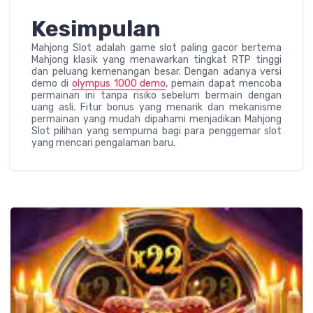
Kesimpulan
Mahjong Slot adalah game slot paling gacor bertema
Mahjong klasik yang menawarkan tingkat RTP tinggi
dan peluang kemenangan besar. Dengan adanya versi
demo di
olympus 1000 demo
, pemain dapat mencoba
permainan ini tanpa risiko sebelum bermain dengan
uang asli. Fitur bonus yang menarik dan mekanisme
permainan yang mudah dipahami menjadikan Mahjong
Slot pilihan yang sempurna bagi para penggemar slot
yang mencari pengalaman baru.