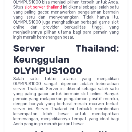
OLYMPUS1000 bisa menjadi pilihan terbaik untuk Anda.
Situs
slot server thailand
ini dikenal sebagai salah satu
yang paling gacor, menawarkan pengalaman bermain
yang seru dan menyenangkan. Tidak hanya itu,
OLYMPUS1000 juga menghadirkan berbagai game slot
online dari provider berkualitas tinggi, yang
menjadikannya pilihan utama bagi para pemain yang
ingin meraih kemenangan besar.
Server Thailand:
Keunggulan
OLYMPUS1000
Salah satu faktor utama yang menjadikan
OLYMPUS1000 sangat digemari adalah keberadaan
server Thailand. Server ini dikenal sebagai salah satu
yang paling gacor untuk bermain slot online. Banyak
pemain yang melaporkan pengalaman positif mereka,
dengan banyak yang berhasil meraih maxwin berkat
server ini. Server Thailand ini terbukti memberikan
kesempatan lebih besar untuk mendapatkan
kemenangan, menjadikannya tempat yang ideal bagi
Anda yang ingin meraih jackpot besar.