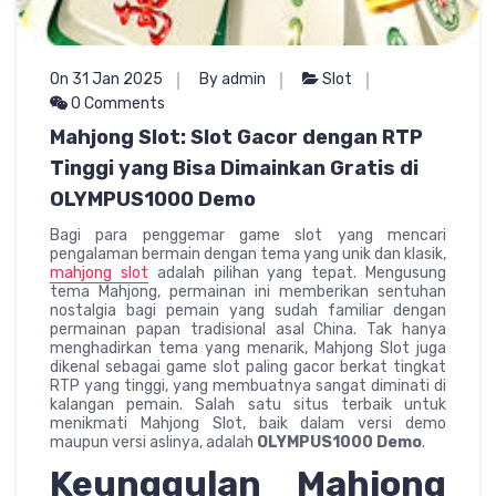
On 31 Jan 2025
By admin
Slot
0 Comments
Mahjong Slot: Slot Gacor dengan RTP
Tinggi yang Bisa Dimainkan Gratis di
OLYMPUS1000 Demo
Bagi para penggemar game slot yang mencari
pengalaman bermain dengan tema yang unik dan klasik,
mahjong slot
adalah pilihan yang tepat. Mengusung
tema Mahjong, permainan ini memberikan sentuhan
nostalgia bagi pemain yang sudah familiar dengan
permainan papan tradisional asal China. Tak hanya
menghadirkan tema yang menarik, Mahjong Slot juga
dikenal sebagai game slot paling gacor berkat tingkat
RTP yang tinggi, yang membuatnya sangat diminati di
kalangan pemain. Salah satu situs terbaik untuk
menikmati Mahjong Slot, baik dalam versi demo
maupun versi aslinya, adalah
OLYMPUS1000 Demo
.
Keunggulan Mahjong