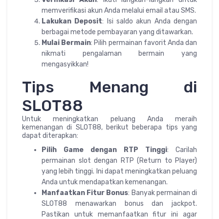
memverifikasi akun Anda melalui email atau SMS.
Lakukan Deposit
: Isi saldo akun Anda dengan
berbagai metode pembayaran yang ditawarkan.
Mulai Bermain
: Pilih permainan favorit Anda dan
nikmati pengalaman bermain yang
mengasyikkan!
Tips Menang di
SLOT88
Untuk meningkatkan peluang Anda meraih
kemenangan di SLOT88, berikut beberapa tips yang
dapat diterapkan:
Pilih Game dengan RTP Tinggi
: Carilah
permainan slot dengan RTP (Return to Player)
yang lebih tinggi. Ini dapat meningkatkan peluang
Anda untuk mendapatkan kemenangan.
Manfaatkan Fitur Bonus
: Banyak permainan di
SLOT88 menawarkan bonus dan jackpot.
Pastikan untuk memanfaatkan fitur ini agar