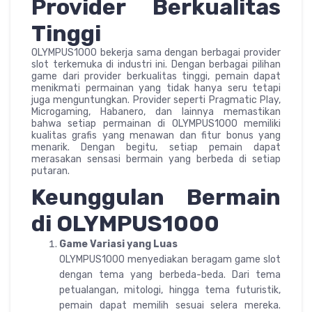
Provider Berkualitas
Tinggi
OLYMPUS1000 bekerja sama dengan berbagai provider
slot terkemuka di industri ini. Dengan berbagai pilihan
game dari provider berkualitas tinggi, pemain dapat
menikmati permainan yang tidak hanya seru tetapi
juga menguntungkan. Provider seperti Pragmatic Play,
Microgaming, Habanero, dan lainnya memastikan
bahwa setiap permainan di OLYMPUS1000 memiliki
kualitas grafis yang menawan dan fitur bonus yang
menarik. Dengan begitu, setiap pemain dapat
merasakan sensasi bermain yang berbeda di setiap
putaran.
Keunggulan Bermain
di OLYMPUS1000
Game Variasi yang Luas
OLYMPUS1000 menyediakan beragam game slot
dengan tema yang berbeda-beda. Dari tema
petualangan, mitologi, hingga tema futuristik,
pemain dapat memilih sesuai selera mereka.