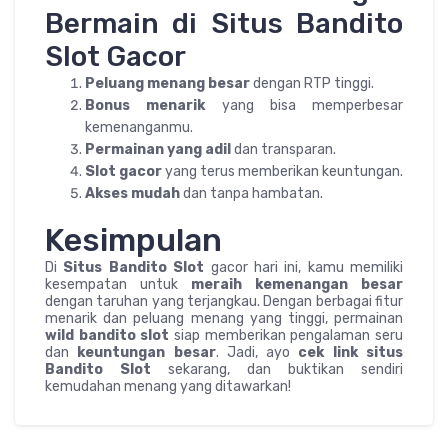
Bermain di Situs Bandito
Slot Gacor
Peluang menang besar
dengan RTP tinggi.
Bonus menarik
yang bisa memperbesar
kemenanganmu.
Permainan yang adil
dan transparan.
Slot gacor
yang terus memberikan keuntungan.
Akses mudah
dan tanpa hambatan.
Kesimpulan
Di
Situs Bandito Slot
gacor hari ini, kamu memiliki
kesempatan untuk
meraih kemenangan besar
dengan taruhan yang terjangkau. Dengan berbagai fitur
menarik dan peluang menang yang tinggi, permainan
wild bandito slot
siap memberikan pengalaman seru
dan
keuntungan besar
. Jadi, ayo
cek link situs
Bandito Slot
sekarang, dan buktikan sendiri
kemudahan menang yang ditawarkan!