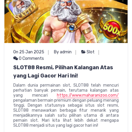
On 25 Jan 2025
By admin
Slot
0 Comments
SLOT88 Resmi, Pilihan Kalangan Atas
yang Lagi Gacor Hari Ini!
Dalam dunia permainan slot, SLOT88 telah mencuri
perhatian banyak pemain, terutama kalangan atas
yang mencari
https://www.maharanizoo.com/
pengalaman bermain premium dengan peluang menang
tinggi. Dengan statusnya sebagai situs slot resmi,
SLOT88 menawarkan berbagai fitur menarik yang
menjadikannya salah satu pilihan utama di antara
pemain slot. Mari kita lihat lebih dekat mengapa
SLOT88 menjadi situs yang lagi gacor hari ini!