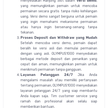
menyediakan Mahjong Slot dalam
versi demo
,
yang memungkinkan pemain untuk mencoba
permainan secara gratis tanpa risiko kehilangan
uang. Versi demo sangat berguna untuk pemain
yang ingin memahami mekanisme permainan
atau hanya ingin bersenang-senang tanpa
tekanan.
Proses Deposit dan Withdraw yang Mudah
Setelah mencoba versi demo, pemain dapat
beralih ke versi asli dan memulai permainan
dengan uang asli. OLYMPUS1000 menyediakan
berbagai metode deposit dan penarikan yang
cepat dan aman, memungkinkan pemain untuk
menikmati permainan tanpa gangguan.
Layanan Pelanggan 24/7
Jika Anda
mengalami masalah atau memiliki pertanyaan
tentang permainan, OLYMPUS1000 menyediakan
layanan pelanggan 24/7 yang siap membantu
Anda kapan saja. Tim customer service yang
ramah dan profesional akan selalu siap
memberikan bantuan.