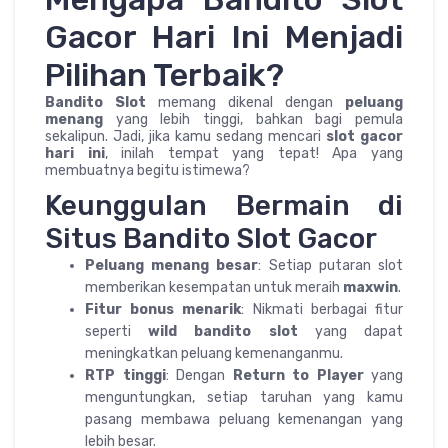
Gacor Hari Ini Menjadi
Pilihan Terbaik?
Bandito Slot
memang dikenal dengan
peluang
menang
yang lebih tinggi, bahkan bagi pemula
sekalipun. Jadi, jika kamu sedang mencari
slot gacor
hari ini
, inilah tempat yang tepat! Apa yang
membuatnya begitu istimewa?
Keunggulan Bermain di
Situs Bandito Slot Gacor
Peluang menang besar
: Setiap putaran slot
memberikan kesempatan untuk meraih
maxwin
.
Fitur bonus menarik
: Nikmati berbagai fitur
seperti
wild bandito slot
yang dapat
meningkatkan peluang kemenanganmu.
RTP tinggi
: Dengan
Return to Player
yang
menguntungkan, setiap taruhan yang kamu
pasang membawa peluang kemenangan yang
lebih besar.