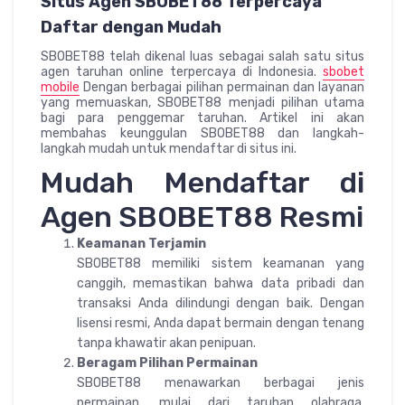
Situs Agen SBOBET88 Terpercaya
Daftar dengan Mudah
SBOBET88 telah dikenal luas sebagai salah satu situs
agen taruhan online terpercaya di Indonesia.
sbobet
mobile
Dengan berbagai pilihan permainan dan layanan
yang memuaskan, SBOBET88 menjadi pilihan utama
bagi para penggemar taruhan. Artikel ini akan
membahas keunggulan SBOBET88 dan langkah-
langkah mudah untuk mendaftar di situs ini.
Mudah Mendaftar di
Agen SBOBET88 Resmi
Keamanan Terjamin
SBOBET88 memiliki sistem keamanan yang
canggih, memastikan bahwa data pribadi dan
transaksi Anda dilindungi dengan baik. Dengan
lisensi resmi, Anda dapat bermain dengan tenang
tanpa khawatir akan penipuan.
Beragam Pilihan Permainan
SBOBET88 menawarkan berbagai jenis
permainan, mulai dari taruhan olahraga,