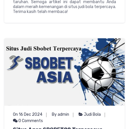
taruhan. Semoga artikel ini dapat membantu Anda
dalam meraih kemenangan di situs judi bola terpercaya.
Terima kasih telah membaca!
On 16 Dec 2024
By admin
Judi Bola
0 Comments