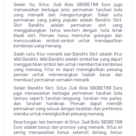
Selain itu, Situs Judi Bola SBOBET88 Euro juga
menawarkan berbagai jenis permainan taruhan bola
yang menarik dan menguntungkan. Salah satu
permainan yang paling populer adalah Bandito Slot.
Slot Bandito adalah permainan slot yang
menggabungkan tema western dengan tata letak
klasik slot. Pemain harus memutar gulungan dan
mencocokkan simbol-simbol untuk mendapatkan
kombinasi yang menang.
Salah satu fitur menarik dari Bandito Slot adalah fitur
Wild Bandito. Wild Bandito adalah simbol liar yang dapat
menggantikan simbol lain untuk membentuk kombinasi
yang menang. Fitur ini dapat meningkatkan peluang
pemain untuk memenangkan hadiah besar dan
membuat permainan semakin menarik.
Selain Bandito Slot, Situs Judi Bola SBOBET88 Euro
juga menawarkan berbagai permainan taruhan bola
lainnya seperti taruhan langsung, taruhan mix parlay,
dan taruhan handicap. Pemain dapat memilih
permainan yang sesuai dengan keahlian dan preferensi
mereka untuk meningkatkan peluang menang.
Keuntungan lain bermain di Situs Judi Bola SBOBET88
Euro adalah bonus dan promosi yang menarik. Situs ini
sering menawarkan bonus selamat datang, bonus