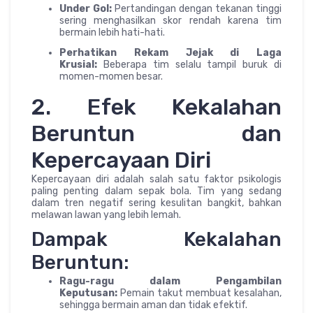
Under Gol:
Pertandingan dengan tekanan tinggi
sering menghasilkan skor rendah karena tim
bermain lebih hati-hati.
Perhatikan Rekam Jejak di Laga
Krusial:
Beberapa tim selalu tampil buruk di
momen-momen besar.
2. Efek Kekalahan
Beruntun dan
Kepercayaan Diri
Kepercayaan diri adalah salah satu faktor psikologis
paling penting dalam sepak bola. Tim yang sedang
dalam tren negatif sering kesulitan bangkit, bahkan
melawan lawan yang lebih lemah.
Dampak Kekalahan
Beruntun:
Ragu-ragu dalam Pengambilan
Keputusan:
Pemain takut membuat kesalahan,
sehingga bermain aman dan tidak efektif.