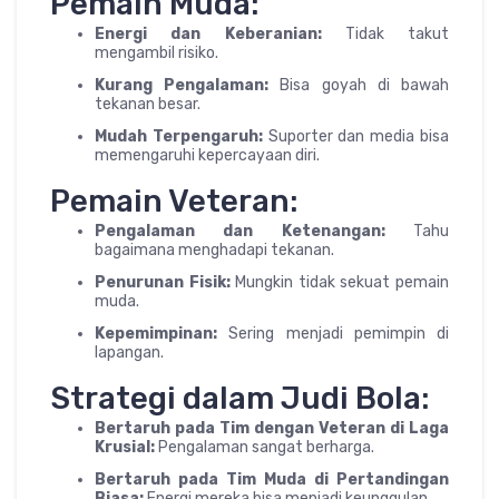
Pemain Muda:
Energi dan Keberanian:
Tidak takut
mengambil risiko.
Kurang Pengalaman:
Bisa goyah di bawah
tekanan besar.
Mudah Terpengaruh:
Suporter dan media bisa
memengaruhi kepercayaan diri.
Pemain Veteran:
Pengalaman dan Ketenangan:
Tahu
bagaimana menghadapi tekanan.
Penurunan Fisik:
Mungkin tidak sekuat pemain
muda.
Kepemimpinan:
Sering menjadi pemimpin di
lapangan.
Strategi dalam Judi Bola:
Bertaruh pada Tim dengan Veteran di Laga
Krusial:
Pengalaman sangat berharga.
Bertaruh pada Tim Muda di Pertandingan
Biasa:
Energi mereka bisa menjadi keunggulan.