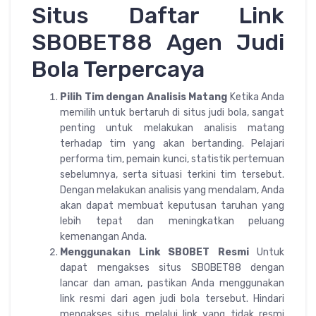
Situs Daftar Link
SBOBET88 Agen Judi
Bola Terpercaya
Pilih Tim dengan Analisis Matang
Ketika Anda
memilih untuk bertaruh di situs judi bola, sangat
penting untuk melakukan analisis matang
terhadap tim yang akan bertanding. Pelajari
performa tim, pemain kunci, statistik pertemuan
sebelumnya, serta situasi terkini tim tersebut.
Dengan melakukan analisis yang mendalam, Anda
akan dapat membuat keputusan taruhan yang
lebih tepat dan meningkatkan peluang
kemenangan Anda.
Menggunakan Link SBOBET Resmi
Untuk
dapat mengakses situs SBOBET88 dengan
lancar dan aman, pastikan Anda menggunakan
link resmi dari agen judi bola tersebut. Hindari
mengakses situs melalui link yang tidak resmi