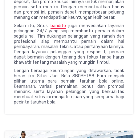
deposit, dan promo khusus lainnya untuk memanjakan
pemain setia mereka. Dengan memanfaatkan bonus
dan promosi ini, pemain dapat memperbesar peluang
menang dan mendapatkan keuntungan lebih besar.
Selain itu, Situs
bandito
juga menyediakan layanan
pelanggan 24/7 yang siap membantu pemain dalam
segala hal. Tim dukungan pelanggan yang ramah dan
profesional siap membantu pemain dalam hal
pembayaran, masalah teknis, atau pertanyaan lainnya.
Dengan layanan pelanggan yang responsif, pemain
dapat bermain dengan tenang dan fokus tanpa harus
khawatir tentang masalah yang mungkin timbul.
Dengan berbagai keuntungan yang ditawarkan, tidak
heran jika Situs Judi Bola SBOBET88 Euro menjadi
pilihan utama para pemain taruhan bola online.
Keamanan, variasi permainan, bonus dan promosi
menarik, serta layanan pelanggan yang berkualitas
membuat situs ini menjadi tujuan yang sempurna bagi
pecinta taruhan bola.