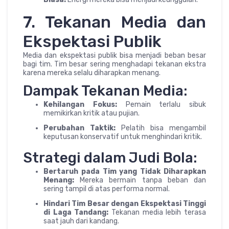
7. Tekanan Media dan
Ekspektasi Publik
Media dan ekspektasi publik bisa menjadi beban besar
bagi tim. Tim besar sering menghadapi tekanan ekstra
karena mereka selalu diharapkan menang.
Dampak Tekanan Media:
Kehilangan Fokus:
Pemain terlalu sibuk
memikirkan kritik atau pujian.
Perubahan Taktik:
Pelatih bisa mengambil
keputusan konservatif untuk menghindari kritik.
Strategi dalam Judi Bola:
Bertaruh pada Tim yang Tidak Diharapkan
Menang:
Mereka bermain tanpa beban dan
sering tampil di atas performa normal.
Hindari Tim Besar dengan Ekspektasi Tinggi
di Laga Tandang:
Tekanan media lebih terasa
saat jauh dari kandang.