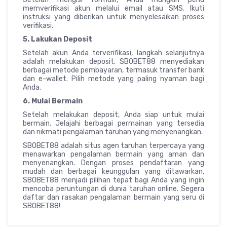
memverifikasi akun melalui email atau SMS. Ikuti
instruksi yang diberikan untuk menyelesaikan proses
verifikasi.
5. Lakukan Deposit
Setelah akun Anda terverifikasi, langkah selanjutnya
adalah melakukan deposit. SBOBET88 menyediakan
berbagai metode pembayaran, termasuk transfer bank
dan e-wallet. Pilih metode yang paling nyaman bagi
Anda.
6. Mulai Bermain
Setelah melakukan deposit, Anda siap untuk mulai
bermain. Jelajahi berbagai permainan yang tersedia
dan nikmati pengalaman taruhan yang menyenangkan.
SBOBET88 adalah situs agen taruhan terpercaya yang
menawarkan pengalaman bermain yang aman dan
menyenangkan. Dengan proses pendaftaran yang
mudah dan berbagai keunggulan yang ditawarkan,
SBOBET88 menjadi pilihan tepat bagi Anda yang ingin
mencoba peruntungan di dunia taruhan online. Segera
daftar dan rasakan pengalaman bermain yang seru di
SBOBET88!