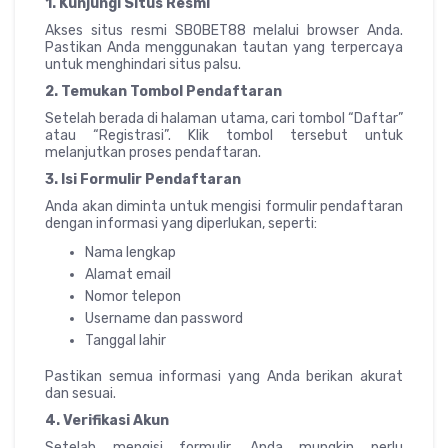
1. Kunjungi Situs Resmi
Akses situs resmi SBOBET88 melalui browser Anda.
Pastikan Anda menggunakan tautan yang terpercaya
untuk menghindari situs palsu.
2. Temukan Tombol Pendaftaran
Setelah berada di halaman utama, cari tombol “Daftar”
atau “Registrasi”. Klik tombol tersebut untuk
melanjutkan proses pendaftaran.
3. Isi Formulir Pendaftaran
Anda akan diminta untuk mengisi formulir pendaftaran
dengan informasi yang diperlukan, seperti:
Nama lengkap
Alamat email
Nomor telepon
Username dan password
Tanggal lahir
Pastikan semua informasi yang Anda berikan akurat
dan sesuai.
4. Verifikasi Akun
Setelah mengisi formulir, Anda mungkin perlu