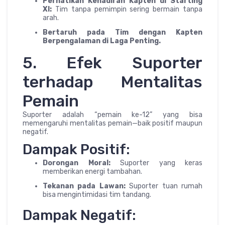
Perhatikan Kehadiran Kapten di Starting
XI:
Tim tanpa pemimpin sering bermain tanpa
arah.
Bertaruh pada Tim dengan Kapten
Berpengalaman di Laga Penting.
5. Efek Suporter
terhadap Mentalitas
Pemain
Suporter adalah “pemain ke-12” yang bisa
memengaruhi mentalitas pemain—baik positif maupun
negatif.
Dampak Positif:
Dorongan Moral:
Suporter yang keras
memberikan energi tambahan.
Tekanan pada Lawan:
Suporter tuan rumah
bisa mengintimidasi tim tandang.
Dampak Negatif: