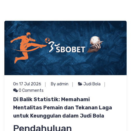
On 17 Jul 2026
By admin
Judi Bola
0 Comments
Di Balik Statistik: Memahami
Mentalitas Pemain dan Tekanan Laga
untuk Keunggulan dalam Judi Bola
Pendahuluan