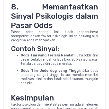
8. Memanfaatkan
Sinyal Psikologis dalam
Pasar Odds
Pasar odds sering kali tidak sepenuhnya
memperhitungkan faktor psikologis. Inilah peluang nilai
yang bisa Anda manfaatkan.
Contoh Sinyal:
Odds Tim yang Terlalu Rendah:
Jika odds tim
besar terlalu rendah di laga krusial, bisa jadi pasar
terlalu percaya diri pada mereka.
Odds Tim Underdog yang Tinggi:
Jika odds
underdog sangat tinggi, tetapi mereka memiliki
motivasi ekstra dan tidak ada tekanan, mungkin
ada nilai.
Kesimpulan
Faktor psikologi dan mentalitas pemain adalah elemen
yang sangat memengaruhi hasil pertandingan sepak