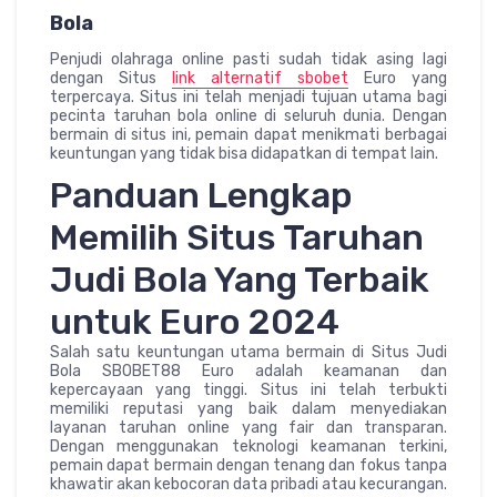
Bola
Penjudi olahraga online pasti sudah tidak asing lagi
dengan Situs
link alternatif sbobet
Euro yang
terpercaya. Situs ini telah menjadi tujuan utama bagi
pecinta taruhan bola online di seluruh dunia. Dengan
bermain di situs ini, pemain dapat menikmati berbagai
keuntungan yang tidak bisa didapatkan di tempat lain.
Panduan Lengkap
Memilih Situs Taruhan
Judi Bola Yang Terbaik
untuk Euro 2024
Salah satu keuntungan utama bermain di Situs Judi
Bola SBOBET88 Euro adalah keamanan dan
kepercayaan yang tinggi. Situs ini telah terbukti
memiliki reputasi yang baik dalam menyediakan
layanan taruhan online yang fair dan transparan.
Dengan menggunakan teknologi keamanan terkini,
pemain dapat bermain dengan tenang dan fokus tanpa
khawatir akan kebocoran data pribadi atau kecurangan.