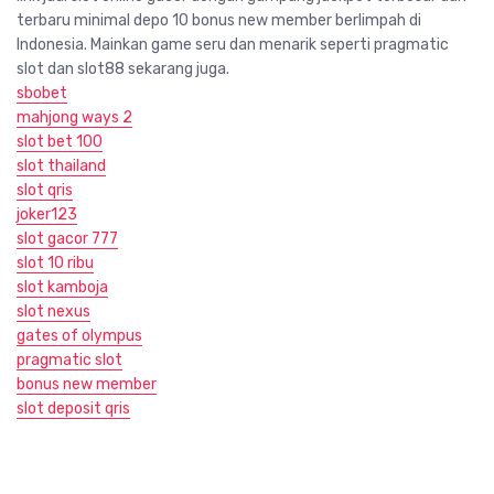
terbaru minimal depo 10 bonus new member berlimpah di
Indonesia. Mainkan game seru dan menarik seperti pragmatic
slot dan slot88 sekarang juga.
sbobet
mahjong ways 2
slot bet 100
slot thailand
slot qris
joker123
slot gacor 777
slot 10 ribu
slot kamboja
slot nexus
gates of olympus
pragmatic slot
bonus new member
slot deposit qris