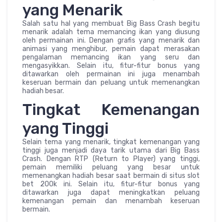
yang Menarik
Salah satu hal yang membuat Big Bass Crash begitu
menarik adalah tema memancing ikan yang diusung
oleh permainan ini. Dengan grafis yang menarik dan
animasi yang menghibur, pemain dapat merasakan
pengalaman memancing ikan yang seru dan
mengasyikkan. Selain itu, fitur-fitur bonus yang
ditawarkan oleh permainan ini juga menambah
keseruan bermain dan peluang untuk memenangkan
hadiah besar.
Tingkat Kemenangan
yang Tinggi
Selain tema yang menarik, tingkat kemenangan yang
tinggi juga menjadi daya tarik utama dari Big Bass
Crash. Dengan RTP (Return to Player) yang tinggi,
pemain memiliki peluang yang besar untuk
memenangkan hadiah besar saat bermain di situs slot
bet 200k ini. Selain itu, fitur-fitur bonus yang
ditawarkan juga dapat meningkatkan peluang
kemenangan pemain dan menambah keseruan
bermain.