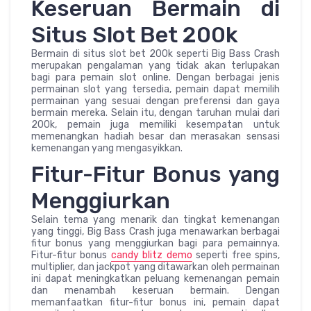
Keseruan Bermain di
Situs Slot Bet 200k
Bermain di situs slot bet 200k seperti Big Bass Crash
merupakan pengalaman yang tidak akan terlupakan
bagi para pemain slot online. Dengan berbagai jenis
permainan slot yang tersedia, pemain dapat memilih
permainan yang sesuai dengan preferensi dan gaya
bermain mereka. Selain itu, dengan taruhan mulai dari
200k, pemain juga memiliki kesempatan untuk
memenangkan hadiah besar dan merasakan sensasi
kemenangan yang mengasyikkan.
Fitur-Fitur Bonus yang
Menggiurkan
Selain tema yang menarik dan tingkat kemenangan
yang tinggi, Big Bass Crash juga menawarkan berbagai
fitur bonus yang menggiurkan bagi para pemainnya.
Fitur-fitur bonus
candy blitz demo
seperti free spins,
multiplier, dan jackpot yang ditawarkan oleh permainan
ini dapat meningkatkan peluang kemenangan pemain
dan menambah keseruan bermain. Dengan
memanfaatkan fitur-fitur bonus ini, pemain dapat