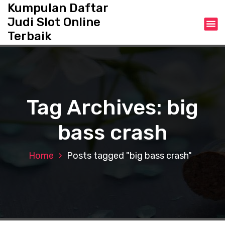
S
Kumpulan Daftar
k
Judi Slot Online
i
Terbaik
p
t
o
c
o
n
Tag Archives: big
t
e
bass crash
n
t
Home
Posts tagged "big bass crash"