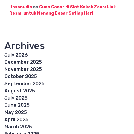
Hasanudin
on
Cuan Gacor di Slot Kakek Zeus: Link
Resmi untuk Menang Besar Setiap Hari
Archives
July 2026
December 2025
November 2025
October 2025
September 2025
August 2025
July 2025
June 2025
May 2025
April 2025
March 2025
February 2025