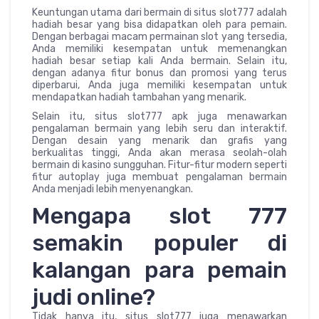
Keuntungan utama dari bermain di situs slot777 adalah
hadiah besar yang bisa didapatkan oleh para pemain.
Dengan berbagai macam permainan slot yang tersedia,
Anda memiliki kesempatan untuk memenangkan
hadiah besar setiap kali Anda bermain. Selain itu,
dengan adanya fitur bonus dan promosi yang terus
diperbarui, Anda juga memiliki kesempatan untuk
mendapatkan hadiah tambahan yang menarik.
Selain itu, situs slot777 apk juga menawarkan
pengalaman bermain yang lebih seru dan interaktif.
Dengan desain yang menarik dan grafis yang
berkualitas tinggi, Anda akan merasa seolah-olah
bermain di kasino sungguhan. Fitur-fitur modern seperti
fitur autoplay juga membuat pengalaman bermain
Anda menjadi lebih menyenangkan.
Mengapa slot 777
semakin populer di
kalangan para pemain
judi online?
Tidak hanya itu, situs slot777 juga menawarkan