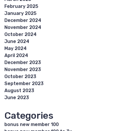
February 2025
January 2025
December 2024
November 2024
October 2024
June 2024
May 2024
April 2024
December 2023
November 2023
October 2023
September 2023
August 2023
June 2023
Categories
bonus new member 100