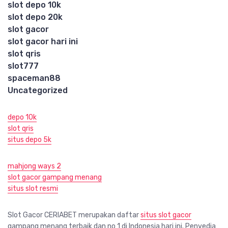
slot depo 10k
slot depo 20k
slot gacor
slot gacor hari ini
slot qris
slot777
spaceman88
Uncategorized
depo 10k
slot qris
situs depo 5k
mahjong ways 2
slot gacor gampang menang
situs slot resmi
Slot Gacor CERIABET merupakan daftar
situs slot gacor
gampang menang terbaik dan no 1 di Indonesia hari ini. Penyedia