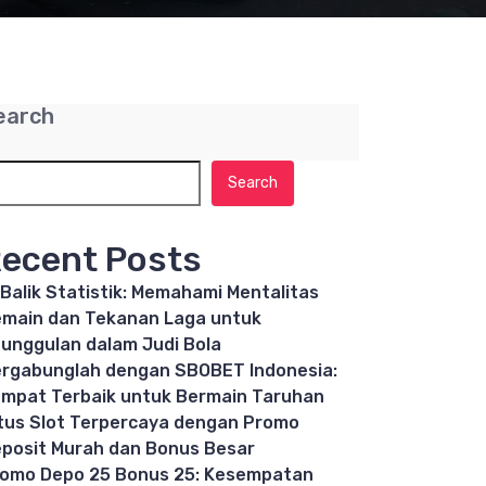
earch
Search
ecent Posts
 Balik Statistik: Memahami Mentalitas
main dan Tekanan Laga untuk
unggulan dalam Judi Bola
rgabunglah dengan SBOBET Indonesia:
mpat Terbaik untuk Bermain Taruhan
tus Slot Terpercaya dengan Promo
posit Murah dan Bonus Besar
omo Depo 25 Bonus 25: Kesempatan