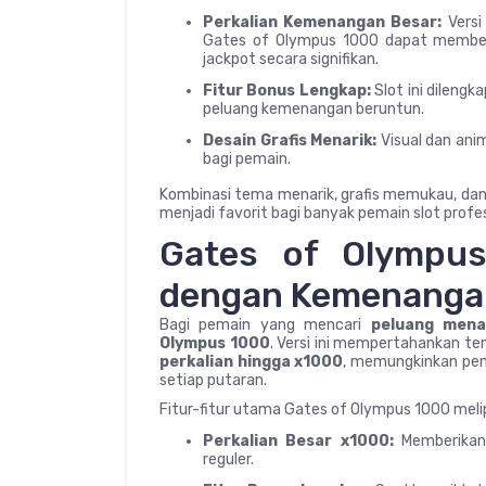
Perkalian Kemenangan Besar:
Versi
Gates of Olympus 1000 dapat membe
jackpot secara signifikan.
Fitur Bonus Lengkap:
Slot ini dilengk
peluang kemenangan beruntun.
Desain Grafis Menarik:
Visual dan ani
bagi pemain.
Kombinasi tema menarik, grafis memukau, d
menjadi favorit bagi banyak pemain slot prof
Gates of Olympus
dengan Kemenanga
Bagi pemain yang mencari
peluang mena
Olympus 1000
. Versi ini mempertahankan t
perkalian hingga x1000
, memungkinkan pem
setiap putaran.
Fitur-fitur utama Gates of Olympus 1000 melip
Perkalian Besar x1000:
Memberikan p
reguler.