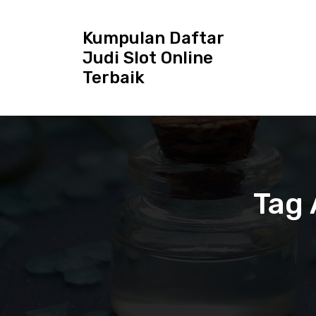
S
k
Kumpulan Daftar
i
p
Judi Slot Online
t
Terbaik
o
c
o
n
t
e
n
Tag 
t