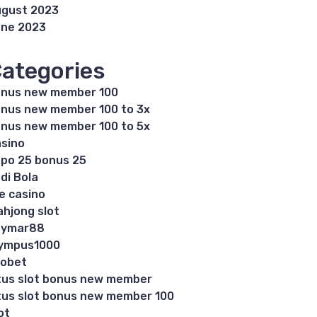
gust 2023
ne 2023
ategories
nus new member 100
nus new member 100 to 3x
nus new member 100 to 5x
sino
po 25 bonus 25
di Bola
ve casino
hjong slot
eymar88
ympus1000
obet
tus slot bonus new member
tus slot bonus new member 100
ot