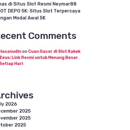
as di Situs Slot Resmi Neymar88
OT DEPO 5K: Situs Slot Terpercaya
ngan Modal Awal 5K
ecent Comments
Hasanudin
on
Cuan Gacor di Slot Kakek
Zeus: Link Resmi untuk Menang Besar
Setiap Hari
rchives
ly 2026
ecember 2025
ovember 2025
tober 2025