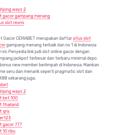
hjong ways 2
ot gacor gampang menang
us slot resmi
ot Gacor CERIABET merupakan daftar
situs slot
cor
gampang menang terbaik dan no 1 di Indonesia
i ini. Penyedia link judi slot online gacor dengan
mpang jackpot terbesar dan terbaru minimal depo
 bonus new member berlimpah di Indonesia. Mainkan
me seru dan menarik seperti pragmatic slot dan
ot88 sekarang juga.
obet
hjong ways 2
ot bet 100
t thailand
t qris
ker123
ot gacor 777
t 10 ribu