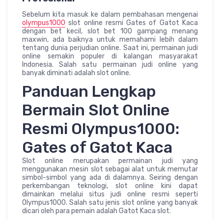
Sebelum kita masuk ke dalam pembahasan mengenai
olympus1000
slot online resmi Gates of Gatot Kaca
dengan bet kecil, slot bet 100 gampang menang
maxwin, ada baiknya untuk memahami lebih dalam
tentang dunia perjudian online. Saat ini, permainan judi
online semakin populer di kalangan masyarakat
Indonesia. Salah satu permainan judi online yang
banyak diminati adalah slot online.
Panduan Lengkap
Bermain Slot Online
Resmi Olympus1000:
Gates of Gatot Kaca
Slot online merupakan permainan judi yang
menggunakan mesin slot sebagai alat untuk memutar
simbol-simbol yang ada di dalamnya. Seiring dengan
perkembangan teknologi, slot online kini dapat
dimainkan melalui situs judi online resmi seperti
Olympus1000. Salah satu jenis slot online yang banyak
dicari oleh para pemain adalah Gatot Kaca slot.