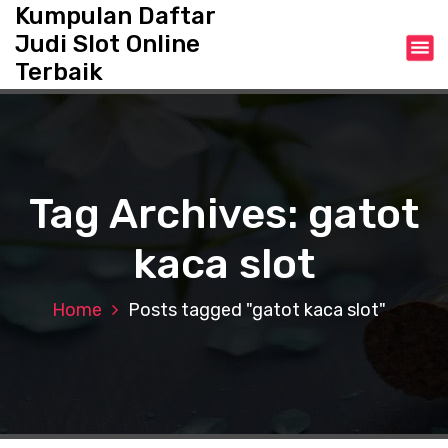
S
Kumpulan Daftar
k
Judi Slot Online
i
Terbaik
p
t
o
c
o
n
Tag Archives: gatot
t
e
kaca slot
n
t
Home
Posts tagged "gatot kaca slot"