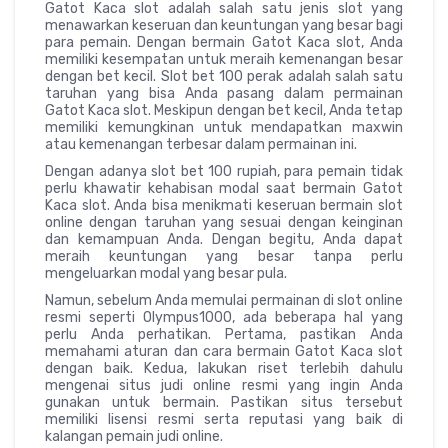
Gatot Kaca slot adalah salah satu jenis slot yang
menawarkan keseruan dan keuntungan yang besar bagi
para pemain. Dengan bermain Gatot Kaca slot, Anda
memiliki kesempatan untuk meraih kemenangan besar
dengan bet kecil. Slot bet 100 perak adalah salah satu
taruhan yang bisa Anda pasang dalam permainan
Gatot Kaca slot. Meskipun dengan bet kecil, Anda tetap
memiliki kemungkinan untuk mendapatkan maxwin
atau kemenangan terbesar dalam permainan ini.
Dengan adanya slot bet 100 rupiah, para pemain tidak
perlu khawatir kehabisan modal saat bermain Gatot
Kaca slot. Anda bisa menikmati keseruan bermain slot
online dengan taruhan yang sesuai dengan keinginan
dan kemampuan Anda. Dengan begitu, Anda dapat
meraih keuntungan yang besar tanpa perlu
mengeluarkan modal yang besar pula.
Namun, sebelum Anda memulai permainan di slot online
resmi seperti Olympus1000, ada beberapa hal yang
perlu Anda perhatikan. Pertama, pastikan Anda
memahami aturan dan cara bermain Gatot Kaca slot
dengan baik. Kedua, lakukan riset terlebih dahulu
mengenai situs judi online resmi yang ingin Anda
gunakan untuk bermain. Pastikan situs tersebut
memiliki lisensi resmi serta reputasi yang baik di
kalangan pemain judi online.