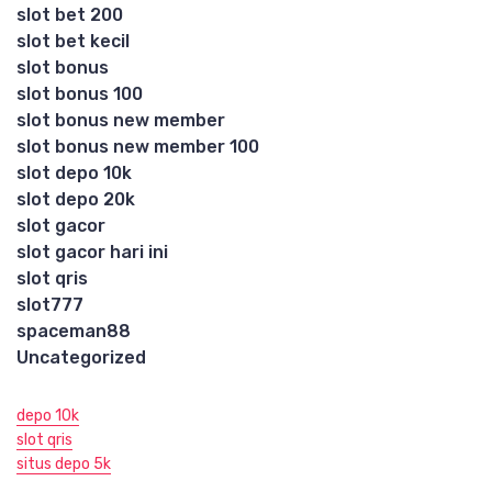
slot bet 200
slot bet kecil
slot bonus
slot bonus 100
slot bonus new member
slot bonus new member 100
slot depo 10k
slot depo 20k
slot gacor
slot gacor hari ini
slot qris
slot777
spaceman88
Uncategorized
depo 10k
slot qris
situs depo 5k