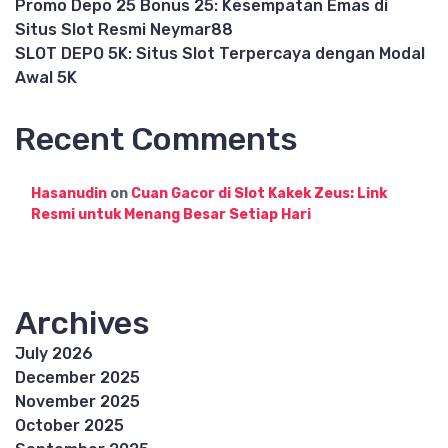
Promo Depo 25 Bonus 25: Kesempatan Emas di
Situs Slot Resmi Neymar88
SLOT DEPO 5K: Situs Slot Terpercaya dengan Modal
Awal 5K
Recent Comments
Hasanudin
on
Cuan Gacor di Slot Kakek Zeus: Link
Resmi untuk Menang Besar Setiap Hari
Archives
July 2026
December 2025
November 2025
October 2025