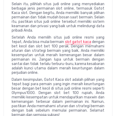
Selain itu, pilihlah situs judi online yang menyediakan
berbagai jenis permainan slot online, termasuk Gatot
Kaca slot. Dengan begitu, Anda memiliki banyak pilihan
permainan dan tidak mudah bosan saat bermain. Selain
itu, pastikan situs judi online tersebut memiliki sistem
keamanan dan privasi yang baik untuk melindungi data
pribadi Anda.
Setelah Anda memilih situs judi online resmi yang
tepat, Anda bisa mulai bermain
slot gatot kaca
dengan
bet kecil dan slot bet 100 perak. Dengan memahami
aturan dan strategi bermain yang baik, Anda memiliki
kesempatan untuk meraih kemenangan besar dalam
permainan ini. Jangan lupa untuk bermain dengan
santai dan tidak terlalu terburu-buru, karena kesabaran
adalah kunci utama dalam meraih keuntungan dalam
perjudian online.
Dalam kesimpulan, Gatot Kaca slot adalah pilihan yang
tepat bagi para pemain yang ingin meraih keuntungan
besar dengan bet kecil di situs judi online resmi seperti
Olympus1000. Dengan slot bet 100 rupiah, Anda
memiliki kesempatan untuk mendapatkan maxwin dan
kemenangan terbesar dalam permainan ini. Namun,
pastikan Anda memahami aturan dan strategi bermain
dengan baik sebelum memulai permainan. Selamat
bermain dan semoga sukses!