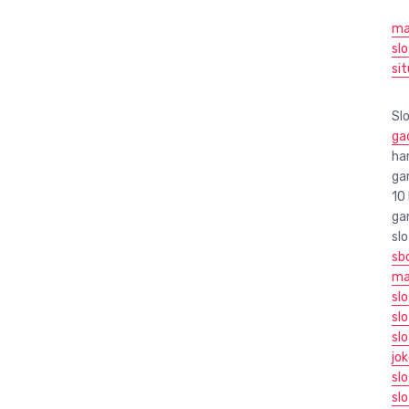
ma
sl
sit
Sl
ga
har
ga
10
ga
sl
sb
ma
sl
slo
slo
jo
sl
slo