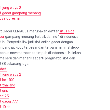
hjong ways 2
ot gacor gampang menang
us slot resmi
ot Gacor CERIABET merupakan daftar
situs slot
cor
gampang menang terbaik dan no 1 di Indonesia
i ini. Penyedia link judi slot online gacor dengan
mpang jackpot terbesar dan terbaru minimal depo
 bonus new member berlimpah di Indonesia. Mainkan
me seru dan menarik seperti pragmatic slot dan
ot88 sekarang juga.
obet
hjong ways 2
ot bet 100
t thailand
t qris
ker123
ot gacor 777
t 10 ribu