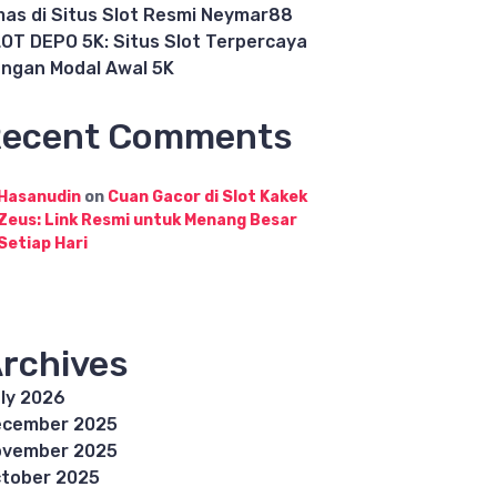
as di Situs Slot Resmi Neymar88
OT DEPO 5K: Situs Slot Terpercaya
ngan Modal Awal 5K
ecent Comments
Hasanudin
on
Cuan Gacor di Slot Kakek
Zeus: Link Resmi untuk Menang Besar
Setiap Hari
rchives
ly 2026
ecember 2025
ovember 2025
tober 2025