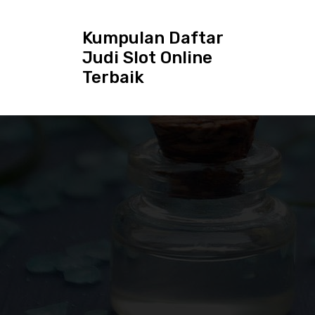
S
k
Kumpulan Daftar
i
p
Judi Slot Online
t
Terbaik
o
c
o
n
t
e
n
t