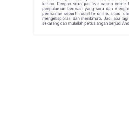
kasino. Dengan situs judi live casino onli
pengalaman bermain yang seru dan menghi
permainan seperti roulette online, sicbo, da
mengeksplorasi dan menikmati. Jadi, apa l
sekarang dan mulailah petualangan berjudi Anda 