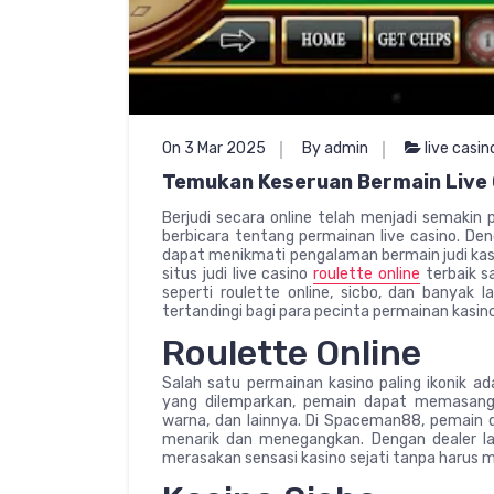
On 3 Mar 2025
By admin
live casin
Temukan Keseruan Bermain Live C
Berjudi secara online telah menjadi semakin 
berbicara tentang permainan live casino. De
dapat menikmati pengalaman bermain judi kas
situs judi live casino
roulette online
terbaik s
seperti roulette online, sicbo, dan banyak 
tertandingi bagi para pecinta permainan kasino
Roulette Online
Salah satu permainan kasino paling ikonik ad
yang dilemparkan, pemain dapat memasang 
warna, dan lainnya. Di Spaceman88, pemain d
menarik dan menegangkan. Dengan dealer l
merasakan sensasi kasino sejati tanpa harus 