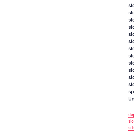
sl
sl
sl
sl
sl
sl
sl
sl
sl
sl
sl
sl
s
Un
de
slo
si