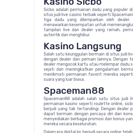
Kasino Sicbo
Sicbo adalah permainan dadu yang populer di 
situs judi live casino terbaik seperti Spacema
tiga dadu yang dilemparkan oleh dealer.
menawarkan kesempatan untuk memenangkan ha
tampilan live dan dealer yang ramah, pe
autentik dan menghibur.
Kasino Langsung
Salah satu keunggulan bermain di situs judi 
dengan dealer dan pemain lainnya. Dengan t
dealer mengocok kartu atau melempar dadu se
sejati dan meningkatkan pengalaman berma
menikmati permainan favorit mereka seperti
suara yang luar biasa.
Spaceman88
Spaceman88 adalah salah satu situs judi liv
permainan kasino seperti roulette online, si
berjudi yang tak tertandingi. Dengan dealer
dapat bermain dengan percaya diri dan kon
menyediakan berbagai promosi dan bonus yang
mereka secara keseluruhan.
Dalam era digital ini, berjudi secara online tel