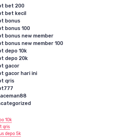
ot bet 200
ot bet kecil
ot bonus
ot bonus 100
ot bonus new member
ot bonus new member 100
ot depo 10k
ot depo 20k
ot gacor
ot gacor hari ini
ot qris
ot777
paceman88
categorized
po 10k
t qris
tus depo 5k