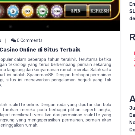
Em
SL
de
R
o
0 Comments
asino Online di Situs Terbaik
populer dalam beberapa tahun terakhir, terutama ketika
ngan teknologi yang terus berkembang, pemain sekarang
ino langsung dari kenyamanan rumah mereka. Salah satu
aat ini adalah Spaceman88. Dengan berbagai permainan
lagi, situs ini menawarkan pengalaman berjudi yang tak
.
A
alah roulette online. Dengan roda yang diputar dan bola
Ju
taruhan mereka pada berbagai pilihan seperti angka,
apat menikmati versi live dari permainan roulette yang
D
angsung yang mengoperasikan permainan, pemain akan
N
meninggalkan rumah.
Oc