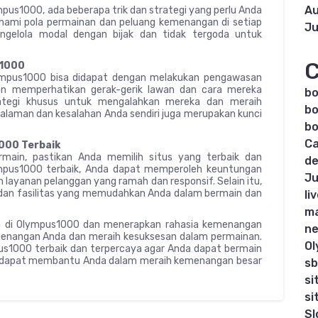
Au
us1000, ada beberapa trik dan strategi yang perlu Anda
ahami pola permainan dan peluang kemenangan di setiap
Ju
engelola modal dengan bijak dan tidak tergoda untuk
C
s1000
lympus1000 bisa didapat dengan melakukan pengawasan
an memperhatikan gerak-gerik lawan dan cara mereka
bo
tegi khusus untuk mengalahkan mereka dan meraih
bo
ngalaman dan kesalahan Anda sendiri juga merupakan kunci
bo
Ca
1000 Terbaik
main, pastikan Anda memilih situs yang terbaik dan
de
mpus1000 terbaik, Anda dapat memperoleh keuntungan
Ju
 layanan pelanggan yang ramah dan responsif. Selain itu,
r dan fasilitas yang memudahkan Anda dalam bermain dan
li
ma
in di Olympus1000 dan menerapkan rahasia kemenangan
n
menangan Anda dan meraih kesuksesan dalam permainan.
Ol
pus1000 terbaik dan terpercaya agar Anda dapat bermain
i dapat membantu Anda dalam meraih kemenangan besar
sb
si
si
Sl