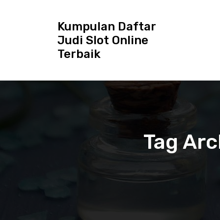
S
k
Kumpulan Daftar
i
p
Judi Slot Online
t
Terbaik
o
c
o
n
t
e
n
Tag Arc
t