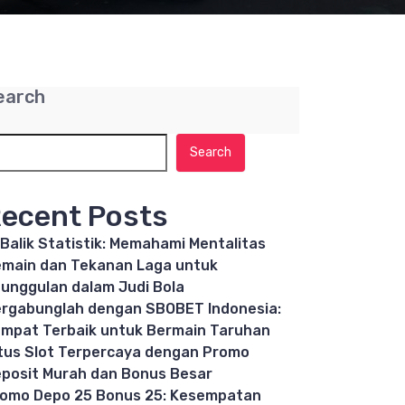
earch
Search
ecent Posts
 Balik Statistik: Memahami Mentalitas
main dan Tekanan Laga untuk
unggulan dalam Judi Bola
rgabunglah dengan SBOBET Indonesia:
mpat Terbaik untuk Bermain Taruhan
tus Slot Terpercaya dengan Promo
posit Murah dan Bonus Besar
omo Depo 25 Bonus 25: Kesempatan