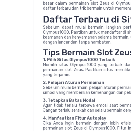
besar dalam permainan slot Zeus di Olympus1
daftar terbaru dan trik bermain untuk memen
Daftar Terbaru di 
Sebelum dapat mulai bermain, langkah per
Olympus1000. Pastikan untuk mendaftar di si
keamanan dan kenyamanan selama bermain. G
dengan lancar dan tanpa hambatan.
Tips Bermain Slot Ze
1. Pilih Situs Olympus1000 Terbaik
Memilih situs Olympus1000 yang terbaik d
permainan slot Zeus. Pastikan situs memiliki
yang terjamin.
2. Pelajari Aturan Permainan
Sebelum mulai bermain, pelajari aturan perma
simbol yang memberikan kemenangan dan pelaja
3. Tetapkan Batas Modal
Agar tidak terlalu terbawa emosi saat berm
Jangan terlalu serakah dan selalu bermain den
4. Manfaatkan Fitur Autoplay
Jika Anda ingin bermain dengan lebih efis
permainan slot Zeus di Olympus1000. Fitur