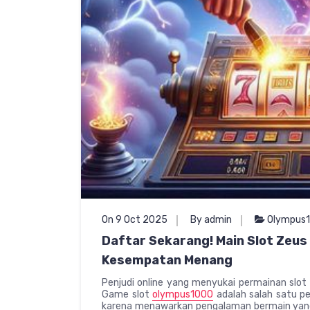
On 9 Oct 2025
By admin
Olympus
Daftar Sekarang! Main Slot Zeus
Kesempatan Menang
Penjudi online yang menyukai permainan slot
Game slot
olympus1000
adalah salah satu pe
karena menawarkan pengalaman bermain yang 