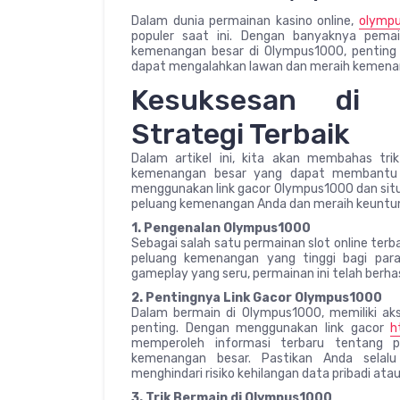
Dalam dunia permainan kasino online,
olymp
populer saat ini. Dengan banyaknya pema
kemenangan besar di Olympus1000, penting
dapat mengalahkan lawan dan meraih kemen
Kesuksesan di 
Strategi Terbaik
Dalam artikel ini, kita akan membahas tr
kemenangan besar yang dapat membantu A
menggunakan link gacor Olympus1000 dan si
peluang kemenangan Anda dan meraih keuntun
1. Pengenalan Olympus1000
Sebagai salah satu permainan slot online ter
peluang kemenangan yang tinggi bagi par
gameplay yang seru, permainan ini telah berhas
2. Pentingnya Link Gacor Olympus1000
Dalam bermain di Olympus1000, memiliki ak
penting. Dengan menggunakan link gacor
h
memperoleh informasi terbaru tentang p
kemenangan besar. Pastikan Anda selal
menghindari risiko kehilangan data pribadi ata
3. Trik Bermain di Olympus1000