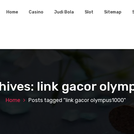
Home
Casino
Judi Bola
Slot
Sitemap
hives: link gacor oly
Home
Posts tagged "link gacor olympus1000"