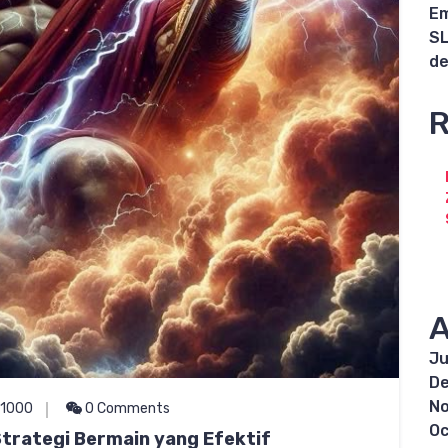
Em
SL
de
R
A
Ju
D
N
s1000
0 Comments
Oc
trategi Bermain yang Efektif