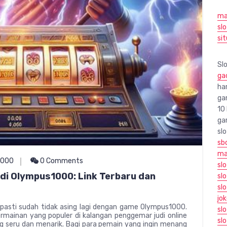
ma
sl
sit
Sl
ga
har
ga
10
ga
sl
sb
ma
1000
0 Comments
sl
 di Olympus1000: Link Terbaru dan
slo
slo
jo
 pasti sudah tidak asing lagi dengan game Olympus1000.
sl
rmainan yang populer di kalangan penggemar judi online
slo
seru dan menarik. Bagi para pemain yang ingin menang