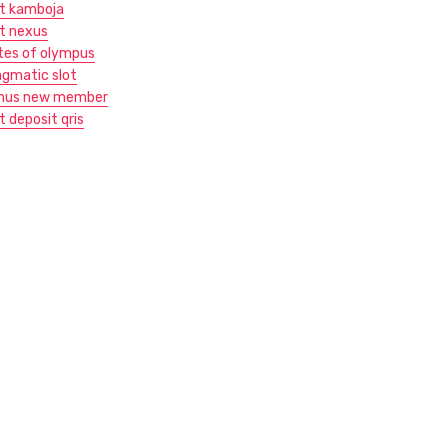
ot kamboja
ot nexus
tes of olympus
agmatic slot
nus new member
t deposit qris