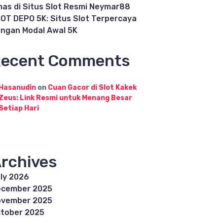
as di Situs Slot Resmi Neymar88
OT DEPO 5K: Situs Slot Terpercaya
ngan Modal Awal 5K
ecent Comments
Hasanudin
on
Cuan Gacor di Slot Kakek
Zeus: Link Resmi untuk Menang Besar
Setiap Hari
rchives
ly 2026
ecember 2025
ovember 2025
tober 2025