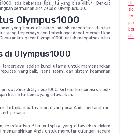
sl
000, ada beberapa tips jitu yang bisa diikuti. Berikut
angkan permainan slot Zeus di Olympus1000.
sl
ga
Situs Olympus1000
pr
tama yang harus dilakukan adalah mendaftar di situs
bo
tus yang terpercaya dan terbaik agar dapat memastikan
slo
unakan link gacor Olympus1000 untuk mengakses situs
us di Olympus1000
an terpercaya adalah kunci utama untuk memenangkan
 reputasi yang baik, lisensi resmi, dan sistem keamanan
inan slot Zeus di Olympus1000. Ketahui kombinasi simbol-
ri fitur-fitur bonus yang ditawarkan.
ain, tetapkan batas modal yang bisa Anda pertaruhkan.
gan bijaksana.
ien, manfaatkan fitur autoplay yang ditawarkan dalam
 ini memungkinkan Anda untuk memutar gulungan secara