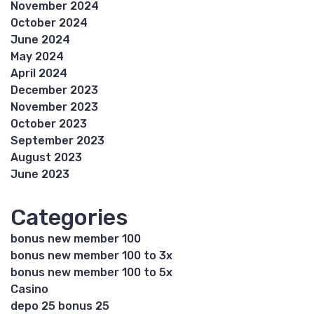
November 2024
October 2024
June 2024
May 2024
April 2024
December 2023
November 2023
October 2023
September 2023
August 2023
June 2023
Categories
bonus new member 100
bonus new member 100 to 3x
bonus new member 100 to 5x
Casino
depo 25 bonus 25