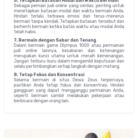
6. Tetapkan Batasan Modal dan Waktu Bermain
Sebagai pemain judi online yang cerdas, penting untuk
menetapkan batasan modal dan waktu bermain Anda.
Hindari terlalu terbawa emosi dan terus-menerus
bermain tanpa kendali. Tetapkan batasan tersebut dan
berhenti bermain ketika batas waktu atau modal Anda
telah habis.
7. Bermain dengan Sabar dan Tenang
Dalam bermain game Olympus 1000 atau permainan
judi online lainnya, kesabaran dan ketenangan
merupakan kunci utama untuk meraih kemenangan.
Jangan terburu-buru dalam mengambil keputusan dan
selalu pertimbangkan setiap langkah dengan matang.
8. Tetap Fokus dan Konsentrasi
Selama bermain di situs Dewa Zeus terpercaya,
pastikan Anda tetap fokus dan konsentrasi. Hindari
gangguan yang dapat mengganggu permainan Anda,
seperti bermain sambil melakukan pekerjaan atau
berbicara dengan orang lain.