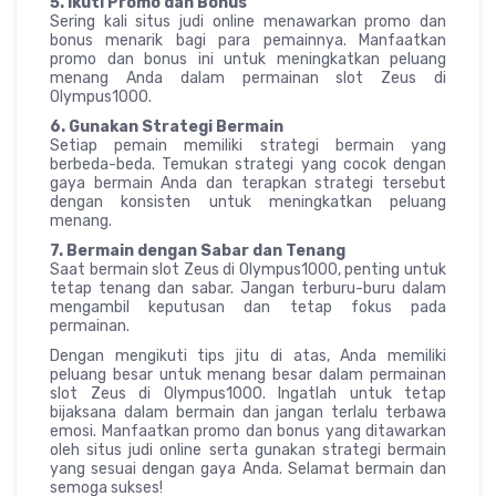
5. Ikuti Promo dan Bonus
Sering kali situs judi online menawarkan promo dan
bonus menarik bagi para pemainnya. Manfaatkan
promo dan bonus ini untuk meningkatkan peluang
menang Anda dalam permainan slot Zeus di
Olympus1000.
6. Gunakan Strategi Bermain
Setiap pemain memiliki strategi bermain yang
berbeda-beda. Temukan strategi yang cocok dengan
gaya bermain Anda dan terapkan strategi tersebut
dengan konsisten untuk meningkatkan peluang
menang.
7. Bermain dengan Sabar dan Tenang
Saat bermain slot Zeus di Olympus1000, penting untuk
tetap tenang dan sabar. Jangan terburu-buru dalam
mengambil keputusan dan tetap fokus pada
permainan.
Dengan mengikuti tips jitu di atas, Anda memiliki
peluang besar untuk menang besar dalam permainan
slot Zeus di Olympus1000. Ingatlah untuk tetap
bijaksana dalam bermain dan jangan terlalu terbawa
emosi. Manfaatkan promo dan bonus yang ditawarkan
oleh situs judi online serta gunakan strategi bermain
yang sesuai dengan gaya Anda. Selamat bermain dan
semoga sukses!