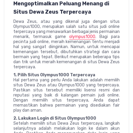
Mengoptimalkan Peluang Menang di
Situs Dewa Zeus Terpercaya
Dewa Zeus, atau yang dikenal juga dengan situs
Olympus1000, merupakan salah satu situs judi online
terpercaya yang menawarkan berbagai jenis permainan
menarik, termasuk game
olympus1000
. Bagi para
pecinta judi online, meraih kemenangan tentu menjadi
hal yang sangat diinginkan. Namun, untuk mencapai
kemenangan tersebut, dibutuhkan strategi dan cara
bermain yang tepat. Berikut merupakan beberapa tips
dan trik untuk meraih kemenangan di situs Dewa Zeus
terpercaya.
1. Pilih Situs Olympus1000 Terpercaya
Hal pertama yang perlu Anda lakukan adalah memilih
situs Dewa Zeus atau Olympus1000 yang terpercaya.
Pastikan situs tersebut memiliki lisensi resmi dan
reputasi yang baik di kalangan pemain judi online.
Dengan memilih situs terpercaya, Anda dapat
memastikan bahwa permainan yang disediakan fair
play dan aman.
2. Lakukan Login di Situs Olympus1000
Setelah memilih situs Dewa Zeus terpercaya, langkah
selanjutnya adalah melakukan login ke dalam akun