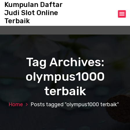
S
Kumpulan Daftar
k
Judi Slot Online
i
Terbaik
p
t
o
c
o
n
Tag Archives:
t
e
olympus1000
n
t
terbaik
Home
Posts tagged "olympus1000 terbaik"