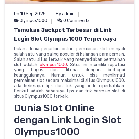
On 10 Sep 2025
By admin
Olympus1000
0 Comments
Temukan Jackpot Terbesar di Link
Login Slot Olympus1000 Terpercaya
Dalam dunia perjudian online, permainan slot menjadi
salah satu yang paling populer di kalangan para pemain.
Salah satu situs terbaik yang menyediakan permainan
slot adalah
olympus1000
. Situs ini memiliki reputasi
yang bagus dan dikenal dengan berbagai
keunggulannya. Namun, untuk bisa menikmati
permainan slot secara maksimal di situs Olympus1000,
ada beberapa tips dan trik yang perlu diperhatikan.
Berikut adalah beberapa tips dan trik bermain slot di
situs Olympus1000 terbaik.
Dunia Slot Online
dengan Link Login Slot
Olympus1000