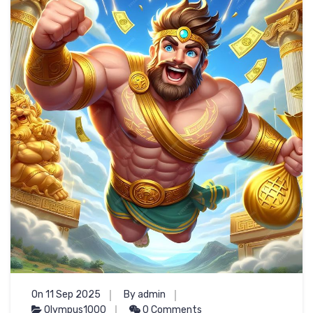
On 11 Sep 2025
By admin
Olympus1000
0 Comments