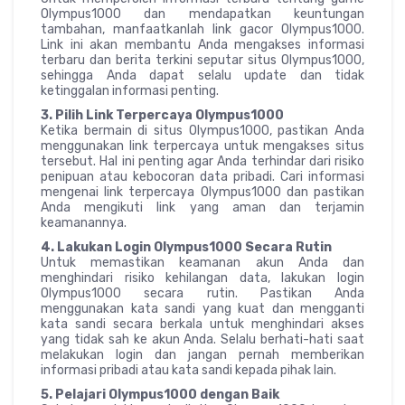
Olympus1000 dan mendapatkan keuntungan
tambahan, manfaatkanlah link gacor Olympus1000.
Link ini akan membantu Anda mengakses informasi
terbaru dan berita terkini seputar situs Olympus1000,
sehingga Anda dapat selalu update dan tidak
ketinggalan informasi penting.
3. Pilih Link Terpercaya Olympus1000
Ketika bermain di situs Olympus1000, pastikan Anda
menggunakan link terpercaya untuk mengakses situs
tersebut. Hal ini penting agar Anda terhindar dari risiko
penipuan atau kebocoran data pribadi. Cari informasi
mengenai link terpercaya Olympus1000 dan pastikan
Anda mengikuti link yang aman dan terjamin
keamanannya.
4. Lakukan Login Olympus1000 Secara Rutin
Untuk memastikan keamanan akun Anda dan
menghindari risiko kehilangan data, lakukan login
Olympus1000 secara rutin. Pastikan Anda
menggunakan kata sandi yang kuat dan mengganti
kata sandi secara berkala untuk menghindari akses
yang tidak sah ke akun Anda. Selalu berhati-hati saat
melakukan login dan jangan pernah memberikan
informasi pribadi atau kata sandi kepada pihak lain.
5. Pelajari Olympus1000 dengan Baik