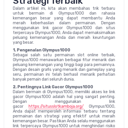
Strategi Terbaik
Dalam artikel ini, kita akan membahas trik terbaru
untuk bermain di Olympus1000 dan rahasia
kemenangan besar yang dapat membantu Anda
meraih keberhasilan dalam permainan. Dengan
menggunakan link gacor Olympus1000 dan situs
terpercaya Olympus1000, Anda dapat memaksimalkan
peluang kemenangan Anda dan meraih keuntungan
yang besar.
1. Pengenalan Olympus1000
Sebagai salah satu permainan slot online terbaik,
Olympus1000 menawarkan berbagai fitur menarik dan
peluang kemenangan yang tinggi bagi para pemainnya.
Dengan desain grafis yang menarik dan gameplay yang
seru, permainan ini telah berhasil menarik perhatian
banyak pemain dari seluruh dunia.
2. Pentingnya Link Gacor Olympus1000
Dalam bermain di Olympus1000, memiliki akses ke link
gacor Olympus1000 adalah hal yang sangat penting.
Dengan menggunakan link
gacor
https://situsslotkamboja.org/
Olympus1000,
Anda dapat memperoleh informasi terbaru tentang
permainan dan strategi yang efektif untuk meraih
kemenangan besar. Pastikan Anda selalu menggunakan
link terpercaya Olympus1000 untuk menghindari risiko