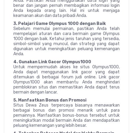
Anda. Pastikan Anda menggunakan data login yang
benar dan jangan pernah membagikan informasi login
Anda kepada orang lain. Hal ini untuk menjaga
keamanan akun dan data pribadi Anda.
3. Pelajari Game Olympus 1000 dengan Baik
Sebelum memulai permainan, pastikan Anda telah
mempelajari aturan dan cara bermain game Olympus
1000 dengan baik. Ketahui jenis taruhan yang tersedia,
simbol-simbol yang muncul, dan strategi yang dapat
digunakan untuk meningkatkan peluang kemenangan
Anda.
4. Gunakan Link Gacor Olympus1000
Untuk mempermudah akses ke situs Olympus1000,
Anda dapat menggunakan link gacor yang dapat
ditemukan di berbagai forum judi online. Link gacor
Olympus1000 akan membantu Anda menghindari
pemblokiran situs dan memastikan Anda dapat terus
bermain dengan lancar.
5. Manfaatkan Bonus dan Promosi
Situs Dewa Zeus terpercaya biasanya menawarkan
berbagai bonus dan promosi menarik untuk para
pemainnya. Manfaatkan bonus-bonus tersebut untuk
meningkatkan modal bermain Anda dan mendapatkan
peluang kemenangan yang lebih besar.