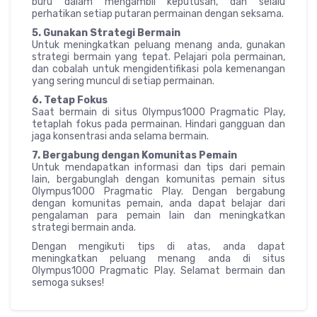
buru dalam mengambil keputusan, dan selalu
perhatikan setiap putaran permainan dengan seksama.
5. Gunakan Strategi Bermain
Untuk meningkatkan peluang menang anda, gunakan
strategi bermain yang tepat. Pelajari pola permainan,
dan cobalah untuk mengidentifikasi pola kemenangan
yang sering muncul di setiap permainan.
6. Tetap Fokus
Saat bermain di situs Olympus1000 Pragmatic Play,
tetaplah fokus pada permainan. Hindari gangguan dan
jaga konsentrasi anda selama bermain.
7. Bergabung dengan Komunitas Pemain
Untuk mendapatkan informasi dan tips dari pemain
lain, bergabunglah dengan komunitas pemain situs
Olympus1000 Pragmatic Play. Dengan bergabung
dengan komunitas pemain, anda dapat belajar dari
pengalaman para pemain lain dan meningkatkan
strategi bermain anda.
Dengan mengikuti tips di atas, anda dapat
meningkatkan peluang menang anda di situs
Olympus1000 Pragmatic Play. Selamat bermain dan
semoga sukses!