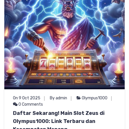
On 9 Oct 2025
By admin
Olympus1000
0 Comments
Daftar Sekarang! Main Slot Zeus di
Olympus1000: Link Terbaru dan