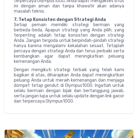
terpercaya Olympus1000, Anda dapat mengakses situs
ini dengan aman dan tanpa khawatir akan adanya
masalah teknis.
7. Tetap Konsisten dengan Strategi Anda
Setiap pemain memiliki strategi bermain yang
berbeda-beda. Apapun strategi yang Anda pilih, yang
terpenting adalah tetap konsisten dengan strategi
Anda. Jangan tergoda untuk berpindah-pindah strategi
hanya karena mengalami kekalahan sesaat. Tetaplah
percaya dengan strategi Anda dan terus perbaiki serta
kembangkan agar dapat meningkatkan peluang
kemenangan Anda.
Dengan mengikuti strategi terbaik yang telah kami
bagikan di atas, diharapkan Anda dapat meningkatkan
peluang Anda untuk meraih kemenangan dan menjaga
dompet tetap gendut di Olympus1000. Ingatlah untuk
selalu bermain dengan bijak dan bertanggung jawab,
serta jangan lupa untuk selalu update dengan link gacor
dan terpercaya Olympus1000.