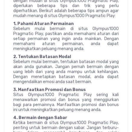
dengan mudah di situs Olympus1000 Pragmatic Play,
diperlukan beberapa tips dan trik yang perlu
diperhatikan. Berikut adalah beberapa tips ampun agar
mudah menang di situs Olympus1000 Pragmatic Play:
1. Pahami Aturan Permainan
Sebelum mulai bermain di situs Olympus1000
Pragmatic Play, pastikan anda memahami aturan dari
setiap permainan yang ingin anda mainkan. Dengan
memahami aturan permainan, anda dapat
meningkatkan peluang menang anda.
2. Tentukan Batasan Modal
Sebelum mulai bermain, tentukan batasan modal yang
akan anda gunakan. Jangan pernah bermain dengan
uang lebih dari yang anda mampu untuk kehilangan.
Dengan menetapkan batasan modal, anda dapat
mengendalikan emosi anda saat bermain.
3. Manfaatkan Promosi dan Bonus
Situs Olympus1000 Pragmatic Play sering kali
menawarkan promosi dan bonus yang menggiurkan
bagi para pemainnya. Manfaatkan promosi dan bonus
ini untuk meningkatkan peluang menang anda.
4. Bermain dengan Sabar
Ketika bermain di situs Olympus1000 Pragmatic Play,
penting untuk bermain dengan sabar. Jangan terburu-