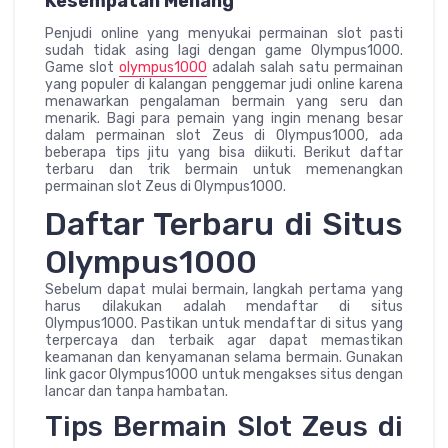
Kesempatan Menang
Penjudi online yang menyukai permainan slot pasti
sudah tidak asing lagi dengan game Olympus1000.
Game slot
olympus1000
adalah salah satu permainan
yang populer di kalangan penggemar judi online karena
menawarkan pengalaman bermain yang seru dan
menarik. Bagi para pemain yang ingin menang besar
dalam permainan slot Zeus di Olympus1000, ada
beberapa tips jitu yang bisa diikuti. Berikut daftar
terbaru dan trik bermain untuk memenangkan
permainan slot Zeus di Olympus1000.
Daftar Terbaru di Situs
Olympus1000
Sebelum dapat mulai bermain, langkah pertama yang
harus dilakukan adalah mendaftar di situs
Olympus1000. Pastikan untuk mendaftar di situs yang
terpercaya dan terbaik agar dapat memastikan
keamanan dan kenyamanan selama bermain. Gunakan
link gacor Olympus1000 untuk mengakses situs dengan
lancar dan tanpa hambatan.
Tips Bermain Slot Zeus di