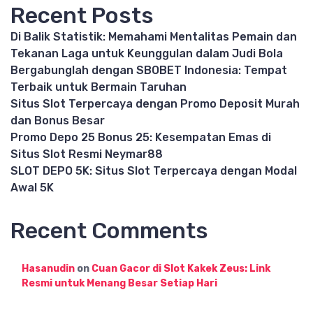
Recent Posts
Di Balik Statistik: Memahami Mentalitas Pemain dan
Tekanan Laga untuk Keunggulan dalam Judi Bola
Bergabunglah dengan SBOBET Indonesia: Tempat
Terbaik untuk Bermain Taruhan
Situs Slot Terpercaya dengan Promo Deposit Murah
dan Bonus Besar
Promo Depo 25 Bonus 25: Kesempatan Emas di
Situs Slot Resmi Neymar88
SLOT DEPO 5K: Situs Slot Terpercaya dengan Modal
Awal 5K
Recent Comments
Hasanudin
on
Cuan Gacor di Slot Kakek Zeus: Link
Resmi untuk Menang Besar Setiap Hari