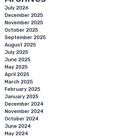
July 2026
December 2025
November 2025
October 2025
September 2025
August 2025
July 2025
June 2025
May 2025
April 2025
March 2025
February 2025
January 2025
December 2024
November 2024
October 2024
June 2024
May 2024