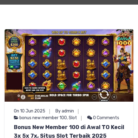
On 10 Jun 2025
By admin
bonus new member 100
,
Slot
0 Comments
Bonus New Member 100 di Awal TO Kecil
3x 5x 7x, Situs Slot Terbaik 2025