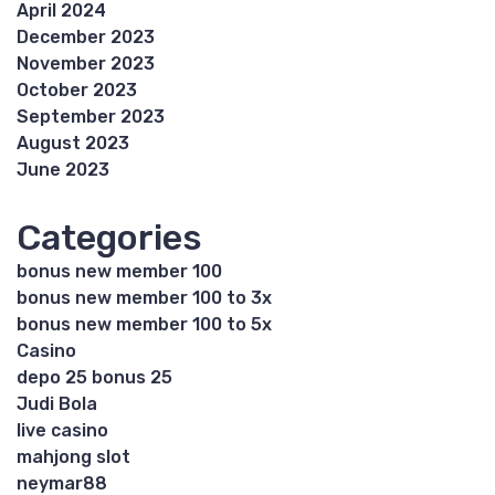
April 2024
December 2023
November 2023
October 2023
September 2023
August 2023
June 2023
Categories
bonus new member 100
bonus new member 100 to 3x
bonus new member 100 to 5x
Casino
depo 25 bonus 25
Judi Bola
live casino
mahjong slot
neymar88