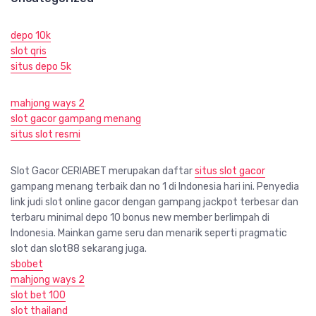
depo 10k
slot qris
situs depo 5k
mahjong ways 2
slot gacor gampang menang
situs slot resmi
Slot Gacor CERIABET merupakan daftar
situs slot gacor
gampang menang terbaik dan no 1 di Indonesia hari ini. Penyedia
link judi slot online gacor dengan gampang jackpot terbesar dan
terbaru minimal depo 10 bonus new member berlimpah di
Indonesia. Mainkan game seru dan menarik seperti pragmatic
slot dan slot88 sekarang juga.
sbobet
mahjong ways 2
slot bet 100
slot thailand