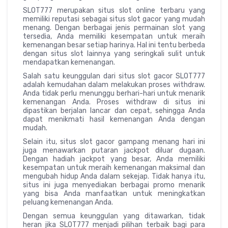
SLOT777 merupakan situs slot online terbaru yang
memiliki reputasi sebagai situs slot gacor yang mudah
menang. Dengan berbagai jenis permainan slot yang
tersedia, Anda memiliki kesempatan untuk meraih
kemenangan besar setiap harinya. Hal ini tentu berbeda
dengan situs slot lainnya yang seringkali sulit untuk
mendapatkan kemenangan.
Salah satu keunggulan dari situs slot gacor SLOT777
adalah kemudahan dalam melakukan proses withdraw.
Anda tidak perlu menunggu berhari-hari untuk menarik
kemenangan Anda. Proses withdraw di situs ini
dipastikan berjalan lancar dan cepat, sehingga Anda
dapat menikmati hasil kemenangan Anda dengan
mudah.
Selain itu, situs slot gacor gampang menang hari ini
juga menawarkan putaran jackpot diluar dugaan.
Dengan hadiah jackpot yang besar, Anda memiliki
kesempatan untuk meraih kemenangan maksimal dan
mengubah hidup Anda dalam sekejap. Tidak hanya itu,
situs ini juga menyediakan berbagai promo menarik
yang bisa Anda manfaatkan untuk meningkatkan
peluang kemenangan Anda.
Dengan semua keunggulan yang ditawarkan, tidak
heran jika SLOT777 menjadi pilihan terbaik bagi para