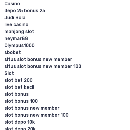
Casino
depo 25 bonus 25
Judi Bola
live casino
mahjong slot
neymar88
Olympus1000
sbobet
situs slot bonus new member
situs slot bonus new member 100
Slot
slot bet 200
slot bet kecil
slot bonus
slot bonus 100
slot bonus new member
slot bonus new member 100
slot depo 10k
slot depo 20k