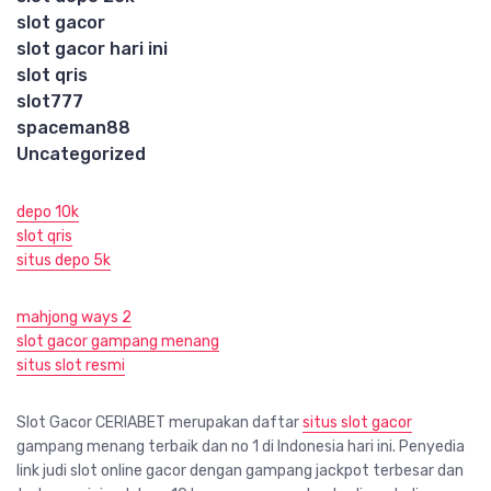
slot gacor
slot gacor hari ini
slot qris
slot777
spaceman88
Uncategorized
depo 10k
slot qris
situs depo 5k
mahjong ways 2
slot gacor gampang menang
situs slot resmi
Slot Gacor CERIABET merupakan daftar
situs slot gacor
gampang menang terbaik dan no 1 di Indonesia hari ini. Penyedia
link judi slot online gacor dengan gampang jackpot terbesar dan