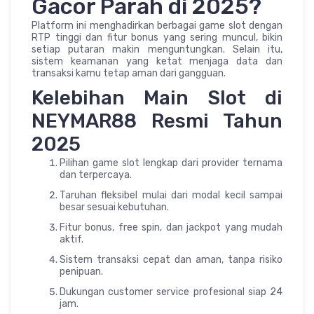
Gacor Parah di 2025?
Platform ini menghadirkan berbagai game slot dengan
RTP tinggi dan fitur bonus yang sering muncul, bikin
setiap putaran makin menguntungkan. Selain itu,
sistem keamanan yang ketat menjaga data dan
transaksi kamu tetap aman dari gangguan.
Kelebihan Main Slot di
NEYMAR88 Resmi Tahun
2025
Pilihan game slot lengkap dari provider ternama
dan terpercaya.
Taruhan fleksibel mulai dari modal kecil sampai
besar sesuai kebutuhan.
Fitur bonus, free spin, dan jackpot yang mudah
aktif.
Sistem transaksi cepat dan aman, tanpa risiko
penipuan.
Dukungan customer service profesional siap 24
jam.