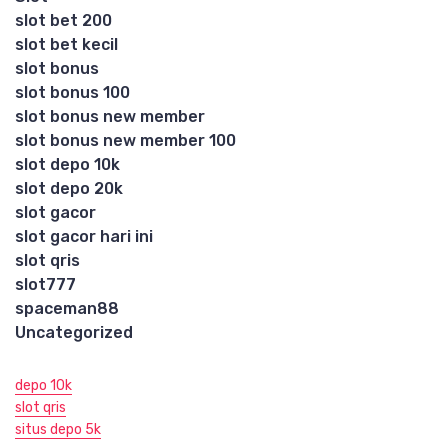
slot bet 200
slot bet kecil
slot bonus
slot bonus 100
slot bonus new member
slot bonus new member 100
slot depo 10k
slot depo 20k
slot gacor
slot gacor hari ini
slot qris
slot777
spaceman88
Uncategorized
depo 10k
slot qris
situs depo 5k