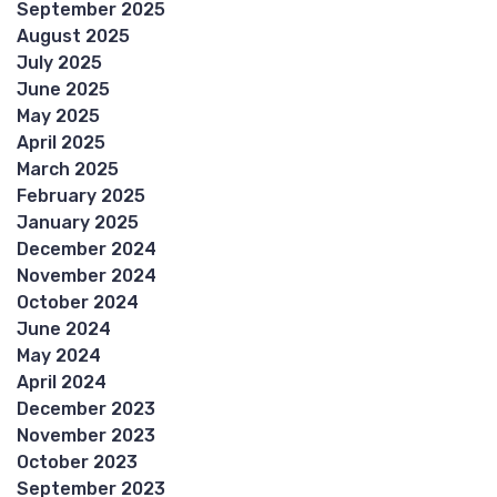
September 2025
August 2025
July 2025
June 2025
May 2025
April 2025
March 2025
February 2025
January 2025
December 2024
November 2024
October 2024
June 2024
May 2024
April 2024
December 2023
November 2023
October 2023
September 2023