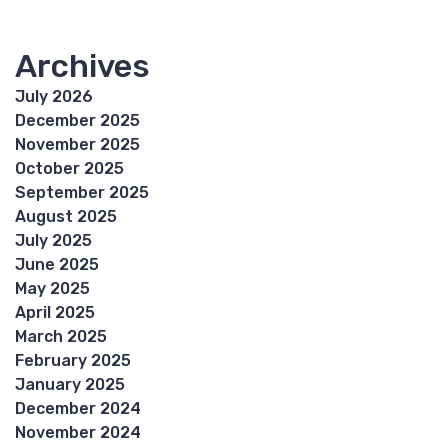
Archives
July 2026
December 2025
November 2025
October 2025
September 2025
August 2025
July 2025
June 2025
May 2025
April 2025
March 2025
February 2025
January 2025
December 2024
November 2024