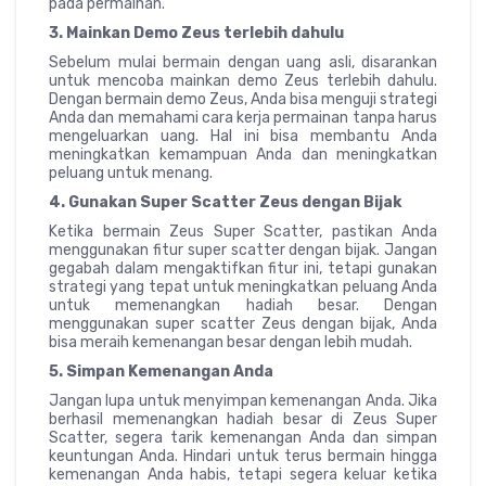
pada permainan.
3. Mainkan Demo Zeus terlebih dahulu
Sebelum mulai bermain dengan uang asli, disarankan
untuk mencoba mainkan demo Zeus terlebih dahulu.
Dengan bermain demo Zeus, Anda bisa menguji strategi
Anda dan memahami cara kerja permainan tanpa harus
mengeluarkan uang. Hal ini bisa membantu Anda
meningkatkan kemampuan Anda dan meningkatkan
peluang untuk menang.
4. Gunakan Super Scatter Zeus dengan Bijak
Ketika bermain Zeus Super Scatter, pastikan Anda
menggunakan fitur super scatter dengan bijak. Jangan
gegabah dalam mengaktifkan fitur ini, tetapi gunakan
strategi yang tepat untuk meningkatkan peluang Anda
untuk memenangkan hadiah besar. Dengan
menggunakan super scatter Zeus dengan bijak, Anda
bisa meraih kemenangan besar dengan lebih mudah.
5. Simpan Kemenangan Anda
Jangan lupa untuk menyimpan kemenangan Anda. Jika
berhasil memenangkan hadiah besar di Zeus Super
Scatter, segera tarik kemenangan Anda dan simpan
keuntungan Anda. Hindari untuk terus bermain hingga
kemenangan Anda habis, tetapi segera keluar ketika