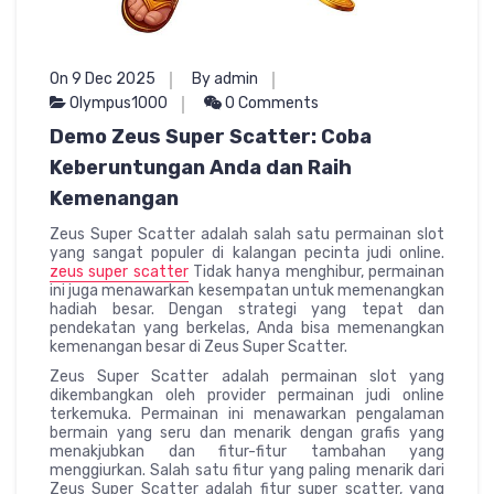
On 9 Dec 2025
By admin
Olympus1000
0 Comments
Demo Zeus Super Scatter: Coba
Keberuntungan Anda dan Raih
Kemenangan
Zeus Super Scatter adalah salah satu permainan slot
yang sangat populer di kalangan pecinta judi online.
zeus super scatter
Tidak hanya menghibur, permainan
ini juga menawarkan kesempatan untuk memenangkan
hadiah besar. Dengan strategi yang tepat dan
pendekatan yang berkelas, Anda bisa memenangkan
kemenangan besar di Zeus Super Scatter.
Zeus Super Scatter adalah permainan slot yang
dikembangkan oleh provider permainan judi online
terkemuka. Permainan ini menawarkan pengalaman
bermain yang seru dan menarik dengan grafis yang
menakjubkan dan fitur-fitur tambahan yang
menggiurkan. Salah satu fitur yang paling menarik dari
Zeus Super Scatter adalah fitur super scatter, yang