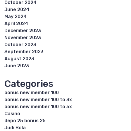
October 2024
June 2024
May 2024
April 2024
December 2023
November 2023
October 2023
September 2023
August 2023
June 2023
Categories
bonus new member 100
bonus new member 100 to 3x
bonus new member 100 to 5x
Casino
depo 25 bonus 25
Judi Bola