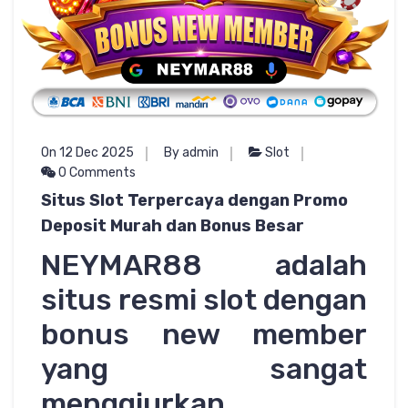
On 12 Dec 2025
By admin
Slot
0 Comments
Situs Slot Terpercaya dengan Promo
Deposit Murah dan Bonus Besar
NEYMAR88 adalah
situs resmi slot dengan
bonus new member
yang sangat
menggiurkan