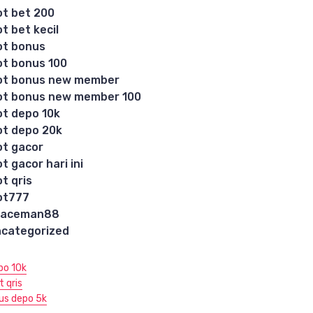
ot bet 200
ot bet kecil
ot bonus
ot bonus 100
ot bonus new member
ot bonus new member 100
ot depo 10k
ot depo 20k
ot gacor
ot gacor hari ini
ot qris
ot777
paceman88
categorized
po 10k
t qris
tus depo 5k