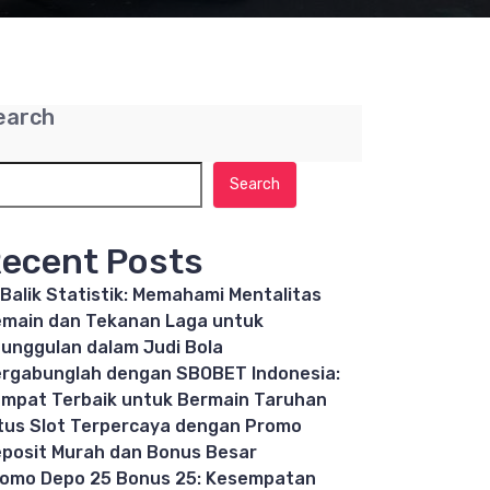
earch
Search
ecent Posts
 Balik Statistik: Memahami Mentalitas
main dan Tekanan Laga untuk
unggulan dalam Judi Bola
rgabunglah dengan SBOBET Indonesia:
mpat Terbaik untuk Bermain Taruhan
tus Slot Terpercaya dengan Promo
posit Murah dan Bonus Besar
omo Depo 25 Bonus 25: Kesempatan