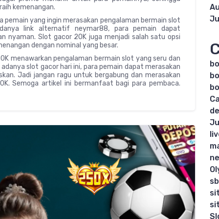
Au
raih kemenangan.
Ju
para pemain yang ingin merasakan pengalaman bermain slot
anya link alternatif neymar88, para pemain dapat
n nyaman. Slot gacor 20K juga menjadi salah satu opsi
C
emenangan dengan nominal yang besar.
 20K menawarkan pengalaman bermain slot yang seru dan
bo
danya slot gacor hari ini, para pemain dapat merasakan
kan. Jadi jangan ragu untuk bergabung dan merasakan
bo
0K. Semoga artikel ini bermanfaat bagi para pembaca.
bo
Ca
de
Ju
li
ma
n
Ol
sb
si
si
Sl