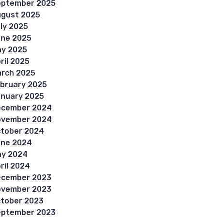
eptember 2025
gust 2025
ly 2025
ne 2025
y 2025
ril 2025
rch 2025
bruary 2025
nuary 2025
ecember 2024
ovember 2024
tober 2024
ne 2024
y 2024
ril 2024
ecember 2023
ovember 2023
tober 2023
eptember 2023