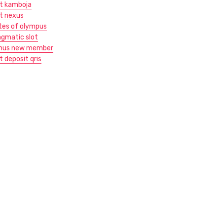
ot kamboja
ot nexus
tes of olympus
agmatic slot
nus new member
t deposit qris