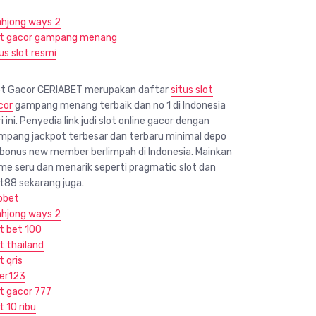
hjong ways 2
ot gacor gampang menang
us slot resmi
ot Gacor CERIABET merupakan daftar
situs slot
cor
gampang menang terbaik dan no 1 di Indonesia
i ini. Penyedia link judi slot online gacor dengan
mpang jackpot terbesar dan terbaru minimal depo
 bonus new member berlimpah di Indonesia. Mainkan
me seru dan menarik seperti pragmatic slot dan
ot88 sekarang juga.
obet
hjong ways 2
ot bet 100
t thailand
t qris
ker123
ot gacor 777
t 10 ribu