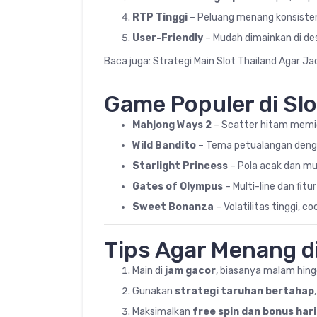
RTP Tinggi
– Peluang menang konsisten
User-Friendly
– Mudah dimainkan di de
Baca juga: Strategi Main Slot Thailand Agar J
Game Populer di Slo
Mahjong Ways 2
– Scatter hitam memicu
Wild Bandito
– Tema petualangan deng
Starlight Princess
– Pola acak dan mult
Gates of Olympus
– Multi-line dan fitu
Sweet Bonanza
– Volatilitas tinggi, 
Tips Agar Menang di
Main di
jam gacor
, biasanya malam hingg
Gunakan
strategi taruhan bertahap
Maksimalkan
free spin dan bonus har