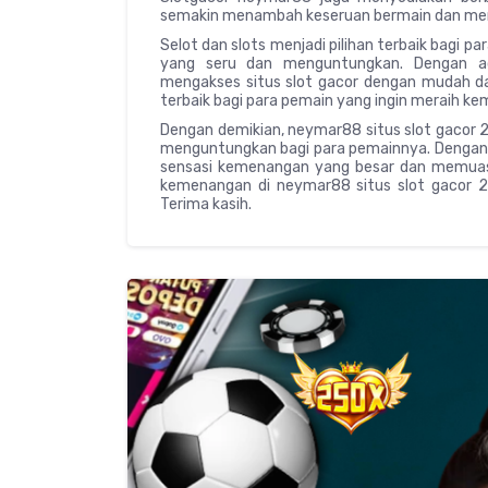
semakin menambah keseruan bermain dan me
Selot dan slots menjadi pilihan terbaik bagi 
yang seru dan menguntungkan. Dengan ad
mengakses situs slot gacor dengan mudah da
terbaik bagi para pemain yang ingin meraih k
Dengan demikian, neymar88 situs slot gacor
menguntungkan bagi para pemainnya. Dengan a
sensasi kemenangan yang besar dan memuas
kemenangan di neymar88 situs slot gacor 2
Terima kasih.