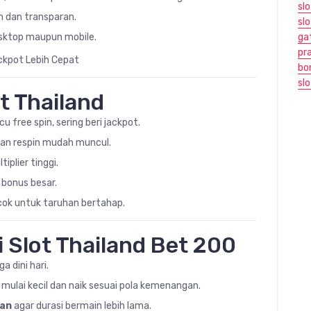
sl
 dan transparan.
sl
sktop maupun mobile.
ga
pr
ackpot Lebih Cepat
bo
slo
t Thailand
 free spin, sering beri jackpot.
an respin mudah muncul.
iplier tinggi.
r bonus besar.
cocok untuk taruhan bertahap.
 Slot Thailand Bet 200
a dini hari.
, mulai kecil dan naik sesuai pola kemenangan.
ian
agar durasi bermain lebih lama.