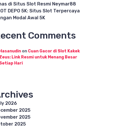
as di Situs Slot Resmi Neymar88
OT DEPO 5K: Situs Slot Terpercaya
ngan Modal Awal 5K
ecent Comments
Hasanudin
on
Cuan Gacor di Slot Kakek
Zeus: Link Resmi untuk Menang Besar
Setiap Hari
rchives
ly 2026
ecember 2025
ovember 2025
tober 2025