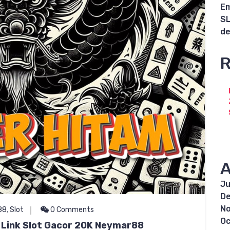
Em
SL
de
R
A
Ju
D
N
88
,
Slot
0 Comments
Oc
 Link Slot Gacor 20K Neymar88