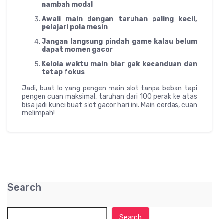
nambah modal
Awali main dengan taruhan paling kecil,
pelajari pola mesin
Jangan langsung pindah game kalau belum
dapat momen gacor
Kelola waktu main biar gak kecanduan dan
tetap fokus
Jadi, buat lo yang pengen main slot tanpa beban tapi
pengen cuan maksimal, taruhan dari 100 perak ke atas
bisa jadi kunci buat slot gacor hari ini. Main cerdas, cuan
melimpah!
Search
Search