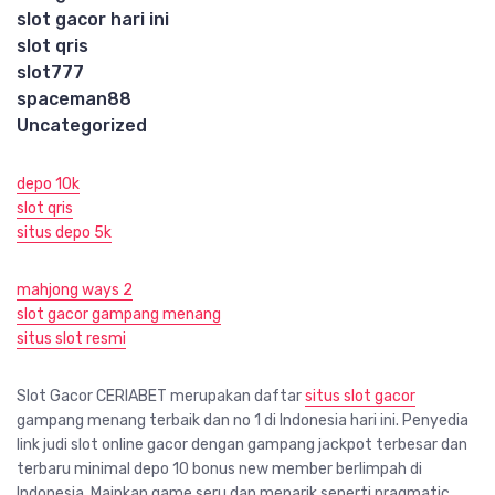
slot gacor hari ini
slot qris
slot777
spaceman88
Uncategorized
depo 10k
slot qris
situs depo 5k
mahjong ways 2
slot gacor gampang menang
situs slot resmi
Slot Gacor CERIABET merupakan daftar
situs slot gacor
gampang menang terbaik dan no 1 di Indonesia hari ini. Penyedia
link judi slot online gacor dengan gampang jackpot terbesar dan
terbaru minimal depo 10 bonus new member berlimpah di
Indonesia. Mainkan game seru dan menarik seperti pragmatic