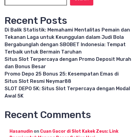
Recent Posts
Di Balik Statistik: Memahami Mentalitas Pemain dan
Tekanan Laga untuk Keunggulan dalam Judi Bola
Bergabunglah dengan SBOBET Indonesia: Tempat
Terbaik untuk Bermain Taruhan
Situs Slot Terpercaya dengan Promo Deposit Murah
dan Bonus Besar
Promo Depo 25 Bonus 25: Kesempatan Emas di
Situs Slot Resmi Neymar88
SLOT DEPO 5K: Situs Slot Terpercaya dengan Modal
Awal 5K
Recent Comments
Hasanudin
on
Cuan Gacor di Slot Kakek Zeus: Link