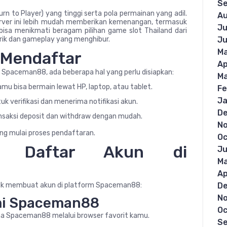
S
urn to Player) yang tinggi serta pola permainan yang adil.
Au
rver ini lebih mudah memberikan kemenangan, termasuk
Ju
isa menikmati beragam pilihan game slot Thailand dari
Ju
rik dan gameplay yang menghibur.
Ma
 Mendaftar
Ap
Spaceman88, ada beberapa hal yang perlu disiapkan:
Ma
amu bisa bermain lewat HP, laptop, atau tablet.
Fe
Ja
k verifikasi dan menerima notifikasi akun.
D
ansaksi deposit dan withdraw dengan mudah.
N
ung mulai proses pendaftaran.
Oc
h Daftar Akun di
Ju
Ma
Ap
D
tuk membuat akun di platform Spaceman88:
N
smi Spaceman88
Oc
a Spaceman88 melalui browser favorit kamu.
S