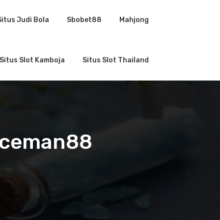
Situs Judi Bola
Sbobet88
Mahjong
Situs Slot Kamboja
Situs Slot Thailand
paceman88