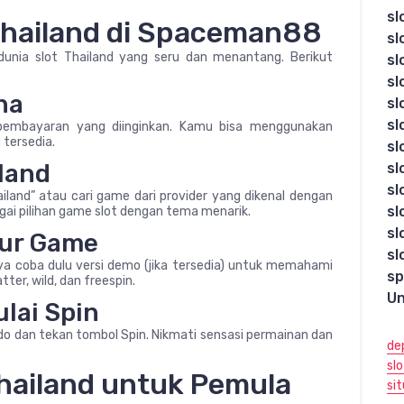
sl
Thailand di Spaceman88
sl
 dunia slot Thailand yang seru dan menantang. Berikut
sl
sl
na
sl
sl
pembayaran yang diinginkan. Kamu bisa menggunakan
 tersedia.
sl
iland
sl
sl
ailand” atau cari game dari provider yang dikenal dengan
sl
ai pilihan game slot dengan tema menarik.
sl
itur Game
sl
ya coba dulu versi demo (jika tersedia) untuk memahami
s
tter, wild, dan freespin.
Un
ulai Spin
ldo dan tekan tombol Spin. Nikmati sensasi permainan dan
de
slo
Thailand untuk Pemula
si