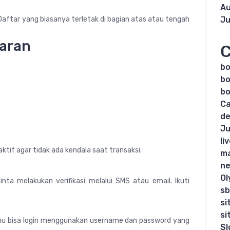
Au
Ju
ftar yang biasanya terletak di bagian atas atau tengah
taran
C
bo
bo
bo
Ca
de
Ju
li
ktif agar tidak ada kendala saat transaksi.
ma
n
Ol
nta melakukan verifikasi melalui SMS atau email. Ikuti
sb
si
si
kamu bisa login menggunakan username dan password yang
Sl