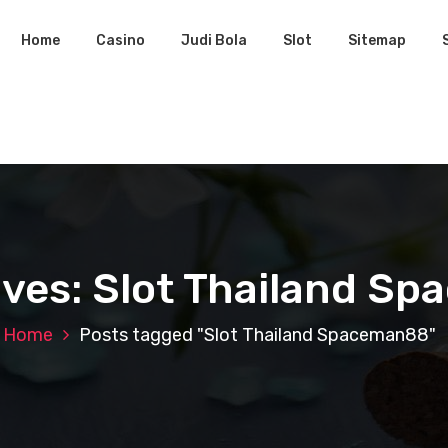
Home
Casino
Judi Bola
Slot
Sitemap
ives: Slot Thailand S
Home
Posts tagged "Slot Thailand Spaceman88"