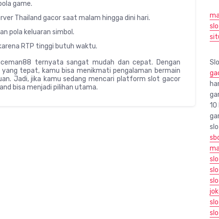
 pola game.
ma
rver Thailand gacor saat malam hingga dini hari.
sl
an pola keluaran simbol.
sit
arena RTP tinggi butuh waktu.
Sl
Spaceman88 ternyata sangat mudah dan cepat. Dengan
n yang tepat, kamu bisa menikmati pengalaman bermain
ga
uan. Jadi, jika kamu sedang mencari platform slot gacor
har
nd bisa menjadi pilihan utama.
ga
10
ga
sl
sb
ma
sl
slo
slo
jo
sl
slo