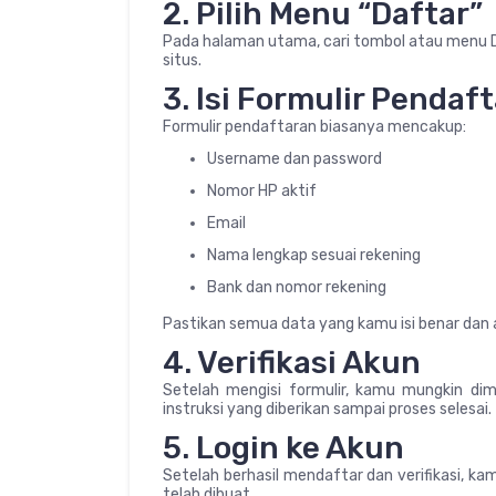
2. Pilih Menu “Daftar”
Pada halaman utama, cari tombol atau menu Da
situs.
3. Isi Formulir Pendaf
Formulir pendaftaran biasanya mencakup:
Username dan password
Nomor HP aktif
Email
Nama lengkap sesuai rekening
Bank dan nomor rekening
Pastikan semua data yang kamu isi benar dan a
4. Verifikasi Akun
Setelah mengisi formulir, kamu mungkin dimi
instruksi yang diberikan sampai proses selesai.
5. Login ke Akun
Setelah berhasil mendaftar dan verifikasi, 
telah dibuat.