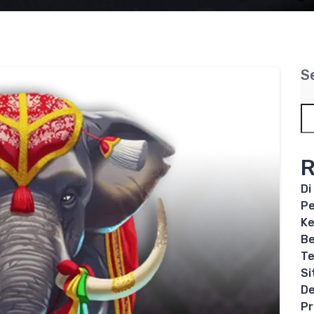
S
R
Di
Pe
Ke
Be
Te
Si
De
Pr