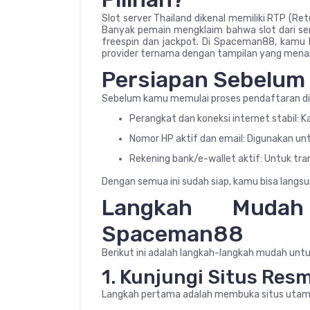
Slot server Thailand dikenal memiliki RTP (Ret
Banyak pemain mengklaim bahwa slot dari se
freespin dan jackpot. Di Spaceman88, kamu b
provider ternama dengan tampilan yang mena
Persiapan Sebelum
Sebelum kamu memulai proses pendaftaran di 
Perangkat dan koneksi internet stabil: K
Nomor HP aktif dan email: Digunakan untu
Rekening bank/e-wallet aktif: Untuk tr
Dengan semua ini sudah siap, kamu bisa langs
Langkah Muda
Spaceman88
Berikut ini adalah langkah-langkah mudah un
1. Kunjungi Situs Re
Langkah pertama adalah membuka situs utam