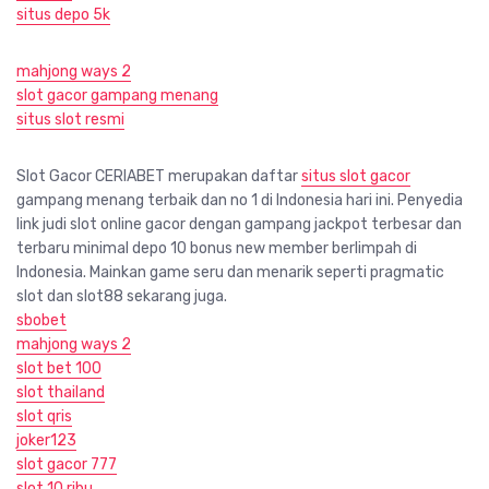
situs depo 5k
mahjong ways 2
slot gacor gampang menang
situs slot resmi
Slot Gacor CERIABET merupakan daftar
situs slot gacor
gampang menang terbaik dan no 1 di Indonesia hari ini. Penyedia
link judi slot online gacor dengan gampang jackpot terbesar dan
terbaru minimal depo 10 bonus new member berlimpah di
Indonesia. Mainkan game seru dan menarik seperti pragmatic
slot dan slot88 sekarang juga.
sbobet
mahjong ways 2
slot bet 100
slot thailand
slot qris
joker123
slot gacor 777
slot 10 ribu