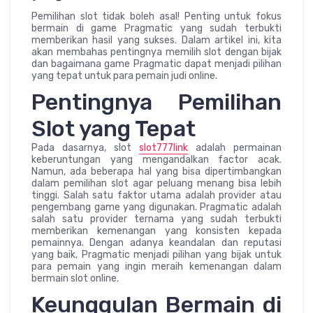
Pemilihan slot tidak boleh asal! Penting untuk fokus
bermain di game Pragmatic yang sudah terbukti
memberikan hasil yang sukses. Dalam artikel ini, kita
akan membahas pentingnya memilih slot dengan bijak
dan bagaimana game Pragmatic dapat menjadi pilihan
yang tepat untuk para pemain judi online.
Pentingnya Pemilihan
Slot yang Tepat
Pada dasarnya, slot
slot777link
adalah permainan
keberuntungan yang mengandalkan factor acak.
Namun, ada beberapa hal yang bisa dipertimbangkan
dalam pemilihan slot agar peluang menang bisa lebih
tinggi. Salah satu faktor utama adalah provider atau
pengembang game yang digunakan. Pragmatic adalah
salah satu provider ternama yang sudah terbukti
memberikan kemenangan yang konsisten kepada
pemainnya. Dengan adanya keandalan dan reputasi
yang baik, Pragmatic menjadi pilihan yang bijak untuk
para pemain yang ingin meraih kemenangan dalam
bermain slot online.
Keunggulan Bermain di