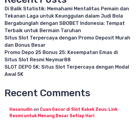
Di Balik Statistik: Memahami Mentalitas Pemain dan
Tekanan Laga untuk Keunggulan dalam Judi Bola
Bergabunglah dengan SBOBET Indonesia: Tempat
Terbaik untuk Bermain Taruhan
Situs Slot Terpercaya dengan Promo Deposit Murah
dan Bonus Besar
Promo Depo 25 Bonus 25: Kesempatan Emas di
Situs Slot Resmi Neymar88
SLOT DEPO 5K: Situs Slot Terpercaya dengan Modal
Awal 5K
Recent Comments
Hasanudin
on
Cuan Gacor di Slot Kakek Zeus: Link
Resmi untuk Menang Besar Setiap Hari