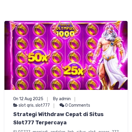
On 12 Aug 2025
By admin
slot qris
,
slot777
0 Comments
Strategi Withdraw Cepat di Situs
Slot777 Terpercaya