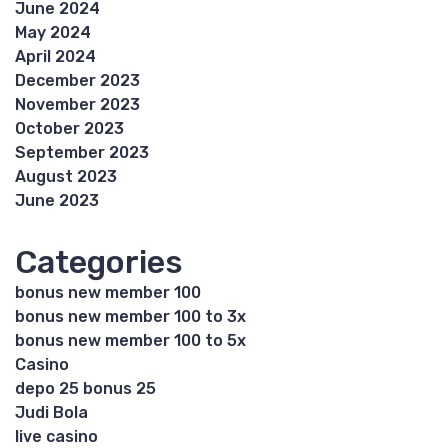
June 2024
May 2024
April 2024
December 2023
November 2023
October 2023
September 2023
August 2023
June 2023
Categories
bonus new member 100
bonus new member 100 to 3x
bonus new member 100 to 5x
Casino
depo 25 bonus 25
Judi Bola
live casino