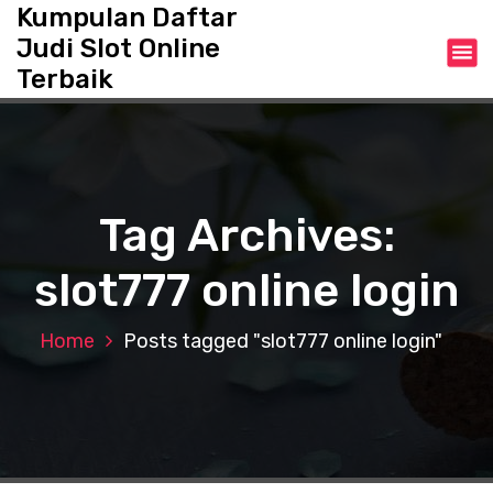
S
Kumpulan Daftar
k
Judi Slot Online
i
Terbaik
p
t
o
c
o
n
Tag Archives:
t
e
slot777 online login
n
t
Home
Posts tagged "slot777 online login"