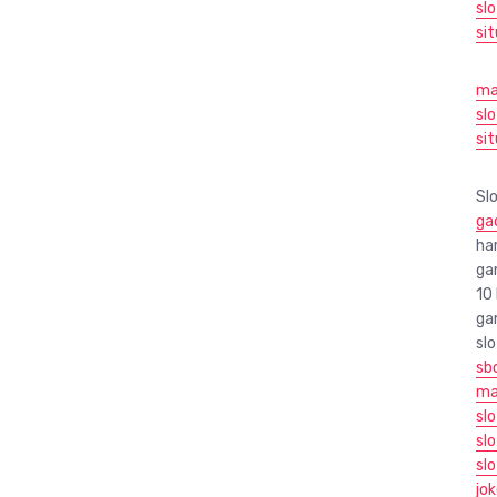
slo
si
ma
sl
sit
Sl
ga
har
ga
10
ga
sl
sb
ma
sl
slo
slo
jo