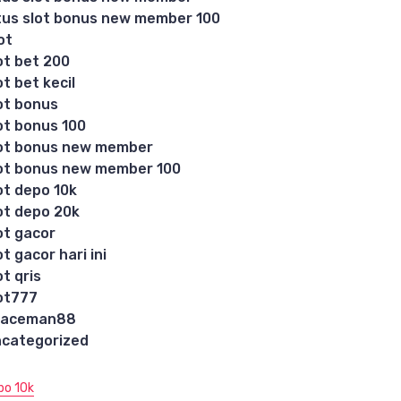
tus slot bonus new member 100
ot
ot bet 200
ot bet kecil
ot bonus
ot bonus 100
ot bonus new member
ot bonus new member 100
ot depo 10k
ot depo 20k
ot gacor
ot gacor hari ini
ot qris
ot777
paceman88
categorized
po 10k