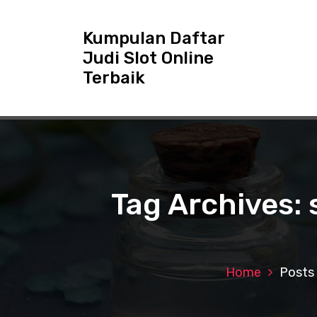
S
k
Kumpulan Daftar
i
p
Judi Slot Online
t
Terbaik
o
c
o
n
t
e
n
Tag Archives
t
Home
Posts