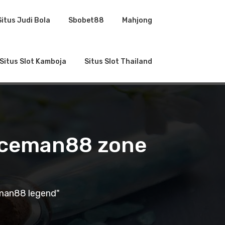
Situs Judi Bola
Sbobet88
Mahjong
Situs Slot Kamboja
Situs Slot Thailand
aceman88 zone
man88 legend"