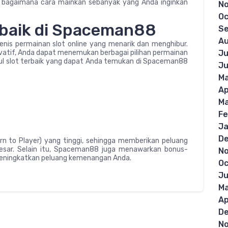
an bagaimana cara mainkan sebanyak yang Anda inginkan
N
Oc
erbaik di Spaceman88
S
Au
s permainan slot online yang menarik dan menghibur.
vatif, Anda dapat menemukan berbagai pilihan permainan
Ju
dul slot terbaik yang dapat Anda temukan di Spaceman88
Ju
Ma
Ap
Ma
Fe
Ja
D
rn to Player) yang tinggi, sehingga memberikan peluang
esar. Selain itu, Spaceman88 juga menawarkan bonus-
N
eningkatkan peluang kemenangan Anda.
Oc
Ju
Ma
Ap
D
N