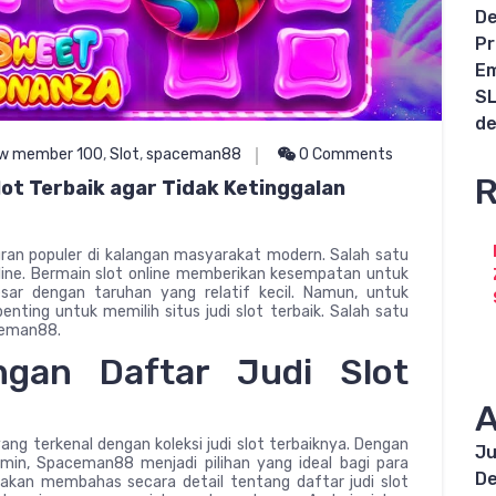
De
Pr
Em
SL
de
ew member 100
,
Slot
,
spaceman88
0 Comments
R
lot Terbaik agar Tidak Ketinggalan
buran populer di kalangan masyarakat modern. Salah satu
nline. Bermain slot online memberikan kesempatan untuk
sar dengan taruhan yang relatif kecil. Namun, untuk
ing untuk memilih situs judi slot terbaik. Salah satu
aceman88.
gan Daftar Judi Slot
A
yang terkenal dengan koleksi judi slot terbaiknya. Dengan
Ju
in, Spaceman88 menjadi pilihan yang ideal bagi para
D
ta akan membahas secara detail tentang daftar judi slot