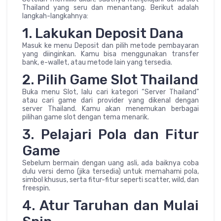
Thailand yang seru dan menantang. Berikut adalah
langkah-langkahnya:
1. Lakukan Deposit Dana
Masuk ke menu Deposit dan pilih metode pembayaran
yang diinginkan. Kamu bisa menggunakan transfer
bank, e-wallet, atau metode lain yang tersedia.
2. Pilih Game Slot Thailand
Buka menu Slot, lalu cari kategori “Server Thailand”
atau cari game dari provider yang dikenal dengan
server Thailand. Kamu akan menemukan berbagai
pilihan game slot dengan tema menarik.
3. Pelajari Pola dan Fitur
Game
Sebelum bermain dengan uang asli, ada baiknya coba
dulu versi demo (jika tersedia) untuk memahami pola,
simbol khusus, serta fitur-fitur seperti scatter, wild, dan
freespin.
4. Atur Taruhan dan Mulai