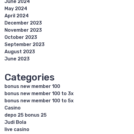
June 2024
May 2024
April 2024
December 2023
November 2023
October 2023
September 2023
August 2023
June 2023
Categories
bonus new member 100
bonus new member 100 to 3x
bonus new member 100 to 5x
Casino
depo 25 bonus 25
Judi Bola
live casino