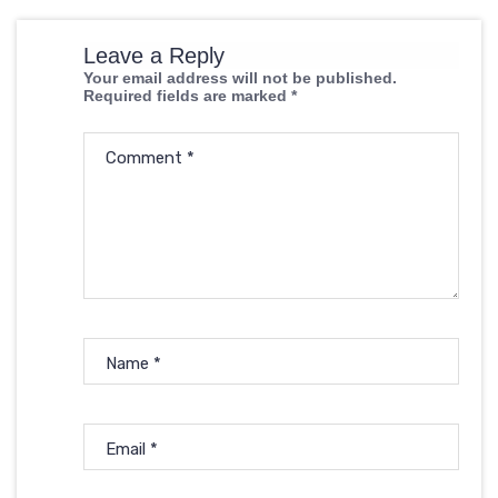
Leave a Reply
Your email address will not be published.
Required fields are marked
*
Comment
*
Name
*
Email
*