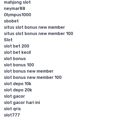
mahjong slot
neymar88
Olympus1000
sbobet
situs slot bonus new member
situs slot bonus new member 100
Slot
slot bet 200
slot bet kecil
slot bonus
slot bonus 100
slot bonus new member
slot bonus new member 100
slot depo 10k
slot depo 20k
slot gacor
slot gacor hari ini
slot qris
slot777