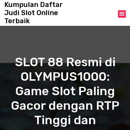
S
Kumpulan Daftar
k
Judi Slot Online
i
Terbaik
p
t
o
c
o
n
SLOT 88 Resmi di
t
e
OLYMPUS1000:
n
t
Game Slot Paling
Gacor dengan RTP
Tinggi dan