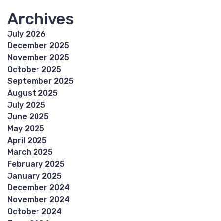
Archives
July 2026
December 2025
November 2025
October 2025
September 2025
August 2025
July 2025
June 2025
May 2025
April 2025
March 2025
February 2025
January 2025
December 2024
November 2024
October 2024