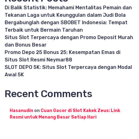
Di Balik Statistik: Memahami Mentalitas Pemain dan
Tekanan Laga untuk Keunggulan dalam Judi Bola
Bergabunglah dengan SBOBET Indonesia: Tempat
Terbaik untuk Bermain Taruhan
Situs Slot Terpercaya dengan Promo Deposit Murah
dan Bonus Besar
Promo Depo 25 Bonus 25: Kesempatan Emas di
Situs Slot Resmi Neymar88
SLOT DEPO 5K: Situs Slot Terpercaya dengan Modal
Awal 5K
Recent Comments
Hasanudin
on
Cuan Gacor di Slot Kakek Zeus: Link
Resmi untuk Menang Besar Setiap Hari