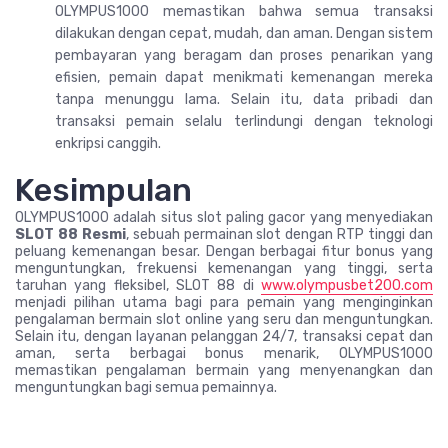
OLYMPUS1000 memastikan bahwa semua transaksi
dilakukan dengan cepat, mudah, dan aman. Dengan sistem
pembayaran yang beragam dan proses penarikan yang
efisien, pemain dapat menikmati kemenangan mereka
tanpa menunggu lama. Selain itu, data pribadi dan
transaksi pemain selalu terlindungi dengan teknologi
enkripsi canggih.
Kesimpulan
OLYMPUS1000 adalah situs slot paling gacor yang menyediakan
SLOT 88 Resmi
, sebuah permainan slot dengan RTP tinggi dan
peluang kemenangan besar. Dengan berbagai fitur bonus yang
menguntungkan, frekuensi kemenangan yang tinggi, serta
taruhan yang fleksibel, SLOT 88 di
www.olympusbet200.com
menjadi pilihan utama bagi para pemain yang menginginkan
pengalaman bermain slot online yang seru dan menguntungkan.
Selain itu, dengan layanan pelanggan 24/7, transaksi cepat dan
aman, serta berbagai bonus menarik, OLYMPUS1000
memastikan pengalaman bermain yang menyenangkan dan
menguntungkan bagi semua pemainnya.