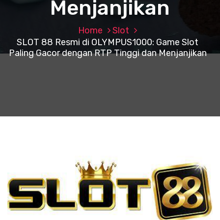
Menjanjikan
Home
Slot
SLOT 88 Resmi di OLYMPUS1000: Game Slot
Paling Gacor dengan RTP Tinggi dan Menjanjikan