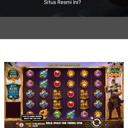
Situs Resmi Ini?