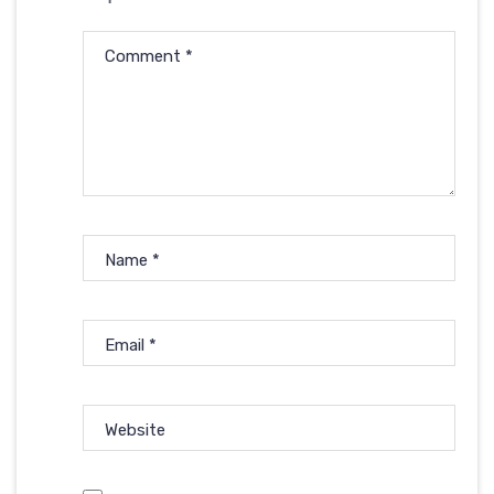
Comment
*
Name
*
Email
*
Website