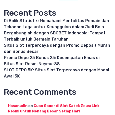
Recent Posts
Di Balik Statistik: Memahami Mentalitas Pemain dan
Tekanan Laga untuk Keunggulan dalam Judi Bola
Bergabunglah dengan SBOBET Indonesia: Tempat
Terbaik untuk Bermain Taruhan
Situs Slot Terpercaya dengan Promo Deposit Murah
dan Bonus Besar
Promo Depo 25 Bonus 25: Kesempatan Emas di
Situs Slot Resmi Neymar88
SLOT DEPO 5K: Situs Slot Terpercaya dengan Modal
Awal 5K
Recent Comments
Hasanudin
on
Cuan Gacor di Slot Kakek Zeus: Link
Resmi untuk Menang Besar Setiap Hari