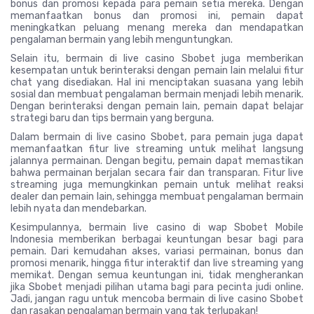
bonus dan promosi kepada para pemain setia mereka. Dengan
memanfaatkan bonus dan promosi ini, pemain dapat
meningkatkan peluang menang mereka dan mendapatkan
pengalaman bermain yang lebih menguntungkan.
Selain itu, bermain di live casino Sbobet juga memberikan
kesempatan untuk berinteraksi dengan pemain lain melalui fitur
chat yang disediakan. Hal ini menciptakan suasana yang lebih
sosial dan membuat pengalaman bermain menjadi lebih menarik.
Dengan berinteraksi dengan pemain lain, pemain dapat belajar
strategi baru dan tips bermain yang berguna.
Dalam bermain di live casino Sbobet, para pemain juga dapat
memanfaatkan fitur live streaming untuk melihat langsung
jalannya permainan. Dengan begitu, pemain dapat memastikan
bahwa permainan berjalan secara fair dan transparan. Fitur live
streaming juga memungkinkan pemain untuk melihat reaksi
dealer dan pemain lain, sehingga membuat pengalaman bermain
lebih nyata dan mendebarkan.
Kesimpulannya, bermain live casino di wap Sbobet Mobile
Indonesia memberikan berbagai keuntungan besar bagi para
pemain. Dari kemudahan akses, variasi permainan, bonus dan
promosi menarik, hingga fitur interaktif dan live streaming yang
memikat. Dengan semua keuntungan ini, tidak mengherankan
jika Sbobet menjadi pilihan utama bagi para pecinta judi online.
Jadi, jangan ragu untuk mencoba bermain di live casino Sbobet
dan rasakan pengalaman bermain yang tak terlupakan!