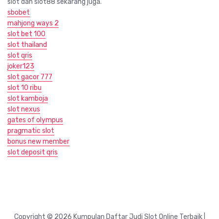
slot dan slot88 sekarang juga.
sbobet
mahjong ways 2
slot bet 100
slot thailand
slot qris
joker123
slot gacor 777
slot 10 ribu
slot kamboja
slot nexus
gates of olympus
pragmatic slot
bonus new member
slot deposit qris
Copyright © 2026 Kumpulan Daftar Judi Slot Online Terbaik |