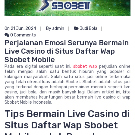
On 21 Jun, 2024
By admin
Judi Bola
0 Comments
Perjalanan Emosi Serunya Bermain
Live Casino di Situs Daftar Wap
Sbobet Mobile
Pada era digital seperti saat ini,
sbobet wap
perjudian online
telah menjadi salah satu bentuk hiburan yang populer di
kalangan masyarakat. Salah satu situs judi online terkemuka
yang telah dikenal luas adalah Sbobet. Sbobet adalah situs judi
yang terkenal dengan berbagai permainan menarik seperti live
casino, judi bola, dan masih banyak lagi. Dalam artikel ini, kita
akan membahas keuntungan besar bermain live casino di wap
Sbobet Mobile Indonesia.
Tips Bermain Live Casino di
Situs Daftar Wap Sbobet