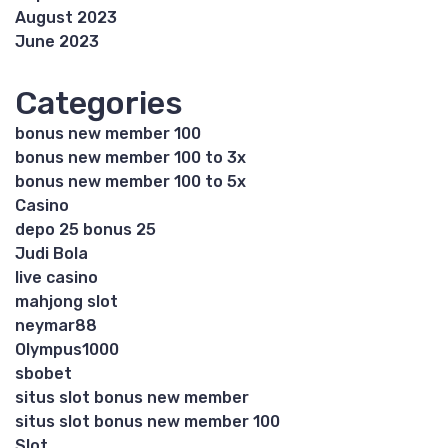
August 2023
June 2023
Categories
bonus new member 100
bonus new member 100 to 3x
bonus new member 100 to 5x
Casino
depo 25 bonus 25
Judi Bola
live casino
mahjong slot
neymar88
Olympus1000
sbobet
situs slot bonus new member
situs slot bonus new member 100
Slot