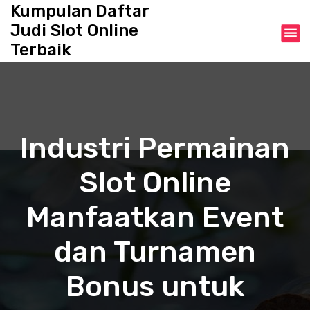
S
Kumpulan Daftar
k
Judi Slot Online
i
Terbaik
p
t
o
c
o
n
Industri Permainan
t
e
Slot Online
n
t
Manfaatkan Event
dan Turnamen
Bonus untuk