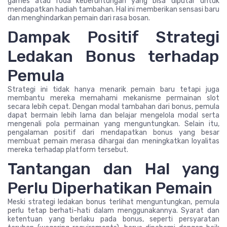
games atau roda keberuntungan yang bisa diputar untuk
mendapatkan hadiah tambahan. Hal ini memberikan sensasi baru
dan menghindarkan pemain dari rasa bosan.
Dampak Positif Strategi
Ledakan Bonus terhadap
Pemula
Strategi ini tidak hanya menarik pemain baru tetapi juga
membantu mereka memahami mekanisme permainan slot
secara lebih cepat. Dengan modal tambahan dari bonus, pemula
dapat bermain lebih lama dan belajar mengelola modal serta
mengenali pola permainan yang menguntungkan. Selain itu,
pengalaman positif dari mendapatkan bonus yang besar
membuat pemain merasa dihargai dan meningkatkan loyalitas
mereka terhadap platform tersebut.
Tantangan dan Hal yang
Perlu Diperhatikan Pemain
Meski strategi ledakan bonus terlihat menguntungkan, pemula
perlu tetap berhati-hati dalam menggunakannya. Syarat dan
ketentuan yang berlaku pada bonus, seperti persyaratan