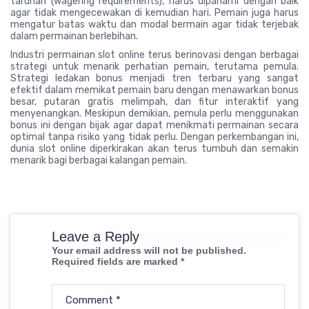
taruhan (wagering requirements), harus dipahami dengan baik
agar tidak mengecewakan di kemudian hari. Pemain juga harus
mengatur batas waktu dan modal bermain agar tidak terjebak
dalam permainan berlebihan.
Industri permainan slot online terus berinovasi dengan berbagai
strategi untuk menarik perhatian pemain, terutama pemula.
Strategi ledakan bonus menjadi tren terbaru yang sangat
efektif dalam memikat pemain baru dengan menawarkan bonus
besar, putaran gratis melimpah, dan fitur interaktif yang
menyenangkan. Meskipun demikian, pemula perlu menggunakan
bonus ini dengan bijak agar dapat menikmati permainan secara
optimal tanpa risiko yang tidak perlu. Dengan perkembangan ini,
dunia slot online diperkirakan akan terus tumbuh dan semakin
menarik bagi berbagai kalangan pemain.
Leave a Reply
Your email address will not be published.
Required fields are marked
*
Comment
*