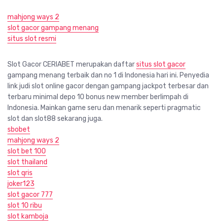
mahjong ways 2
slot gacor gampang menang
situs slot resmi
Slot Gacor CERIABET merupakan daftar
situs slot gacor
gampang menang terbaik dan no 1 di Indonesia hari ini. Penyedia
link judi slot online gacor dengan gampang jackpot terbesar dan
terbaru minimal depo 10 bonus new member berlimpah di
Indonesia. Mainkan game seru dan menarik seperti pragmatic
slot dan slot88 sekarang juga.
sbobet
mahjong ways 2
slot bet 100
slot thailand
slot qris
joker123
slot gacor 777
slot 10 ribu
slot kamboja