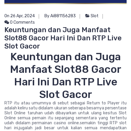
On 26 Apr, 2024
By Ai881156283
Slot
0 Comments
Keuntungan dan Juga Manfaat
Slot88 Gacor Hari Ini Dan RTP Live
Slot Gacor
Keuntungan dan Juga
Manfaat Slot88 Gacor
Hari Ini Dan RTP Live
Slot Gacor
RTP itu atau umumnya di sebut sebagai Return to Player itu
adalah keliru satu didalam ukuran seberapa besarnya persentase
Slot Online taruhan udah dibayarkan untuk ulang kesitus Slot
Online semua pemain itu sepanjang sementara yang tertentu
udah didalam permainan casino online.semakin tinggi RTP slot
hari ini,jugalah jadi besar untuk kalian semua mendapatkan