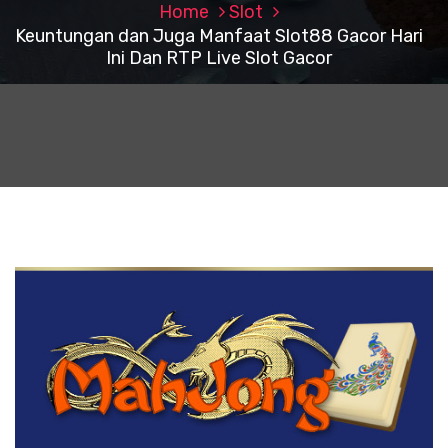
Home
Slot
Keuntungan dan Juga Manfaat Slot88 Gacor Hari
Ini Dan RTP Live Slot Gacor