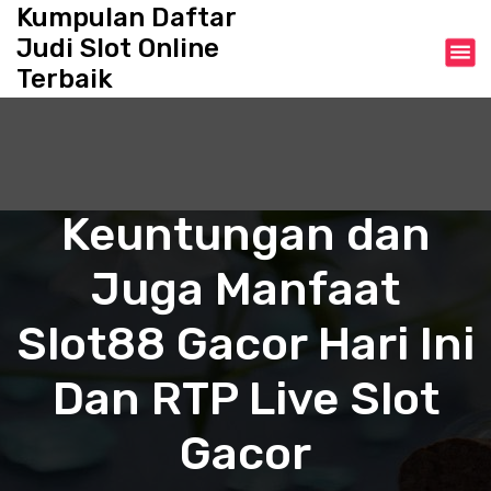
S
Kumpulan Daftar
k
Judi Slot Online
i
Terbaik
p
t
o
c
o
n
Keuntungan dan
t
e
Juga Manfaat
n
t
Slot88 Gacor Hari Ini
Dan RTP Live Slot
Gacor