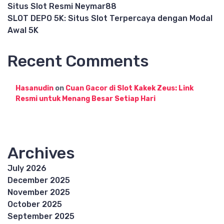
Situs Slot Resmi Neymar88
SLOT DEPO 5K: Situs Slot Terpercaya dengan Modal
Awal 5K
Recent Comments
Hasanudin
on
Cuan Gacor di Slot Kakek Zeus: Link
Resmi untuk Menang Besar Setiap Hari
Archives
July 2026
December 2025
November 2025
October 2025
September 2025