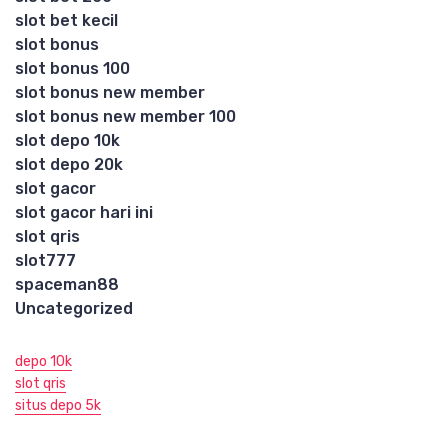
slot bet kecil
slot bonus
slot bonus 100
slot bonus new member
slot bonus new member 100
slot depo 10k
slot depo 20k
slot gacor
slot gacor hari ini
slot qris
slot777
spaceman88
Uncategorized
depo 10k
slot qris
situs depo 5k