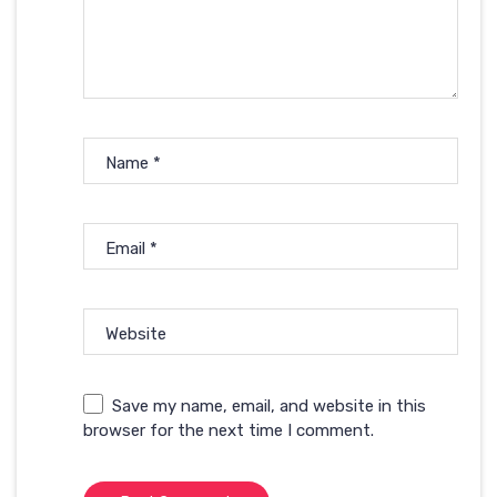
Name
*
Email
*
Website
Save my name, email, and website in this
browser for the next time I comment.