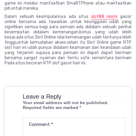
game ini melalui manfaatkan SmaRTPhone atau manfaatkan
pill untuk mereka.
Dalam sebuah kesimpulannya ada situs
slot88 resmi
gacor
online bersama ada tawarkan untuk keunggulan udah yang
signifikan semua bagi para pemain ada didalam sebuah perihal
kesempatan didalam kemenangan,bonus yang udah lebih
besar,ada situs Slot Online nilai kemenangan udah tentunya lebih
tinggi,untuk kemudahan akses.selain itu Slot Online game RTP
slot hari ini udah punyai didalam keamanan dan keandalan udah
yang terjamin supaya para pemain ini dapat dapat bermain
bersama sangat nyaman dan tentu safe sementara bermain
Pada situs bocoran RTP slot gacor hari ini.
Leave a Reply
Your email address will not be published.
Required fields are marked
*
Comment
*