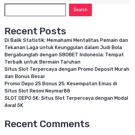
Search
Recent Posts
Di Balik Statistik: Memahami Mentalitas Pemain dan
Tekanan Laga untuk Keunggulan dalam Judi Bola
Bergabunglah dengan SBOBET Indonesia: Tempat
Terbaik untuk Bermain Taruhan
Situs Slot Terpercaya dengan Promo Deposit Murah
dan Bonus Besar
Promo Depo 25 Bonus 25: Kesempatan Emas di
Situs Slot Resmi Neymar88
SLOT DEPO 5K: Situs Slot Terpercaya dengan Modal
Awal 5K
Recent Comments