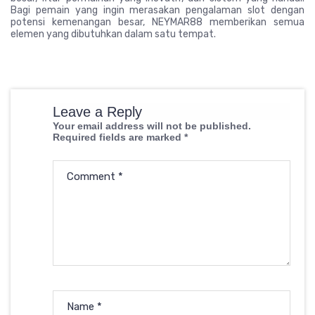
Bagi pemain yang ingin merasakan pengalaman slot dengan
potensi kemenangan besar, NEYMAR88 memberikan semua
elemen yang dibutuhkan dalam satu tempat.
Leave a Reply
Your email address will not be published.
Required fields are marked
*
Comment
*
Name
*