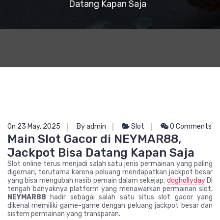
Datang Kapan Saja
On 23 May, 2025
By admin
Slot
0 Comments
Main Slot Gacor di NEYMAR88,
Jackpot Bisa Datang Kapan Saja
Slot online terus menjadi salah satu jenis permainan yang paling
digemari, terutama karena peluang mendapatkan jackpot besar
yang bisa mengubah nasib pemain dalam sekejap.
doghollyday
Di
tengah banyaknya platform yang menawarkan permainan slot,
NEYMAR88
hadir sebagai salah satu situs slot gacor yang
dikenal memiliki game-game dengan peluang jackpot besar dan
sistem permainan yang transparan.