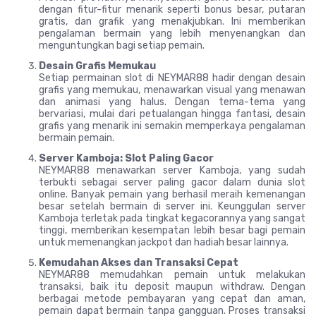
dengan fitur-fitur menarik seperti bonus besar, putaran
gratis, dan grafik yang menakjubkan. Ini memberikan
pengalaman bermain yang lebih menyenangkan dan
menguntungkan bagi setiap pemain.
Desain Grafis Memukau
Setiap permainan slot di NEYMAR88 hadir dengan desain
grafis yang memukau, menawarkan visual yang menawan
dan animasi yang halus. Dengan tema-tema yang
bervariasi, mulai dari petualangan hingga fantasi, desain
grafis yang menarik ini semakin memperkaya pengalaman
bermain pemain.
Server Kamboja: Slot Paling Gacor
NEYMAR88 menawarkan server Kamboja, yang sudah
terbukti sebagai server paling gacor dalam dunia slot
online. Banyak pemain yang berhasil meraih kemenangan
besar setelah bermain di server ini. Keunggulan server
Kamboja terletak pada tingkat kegacorannya yang sangat
tinggi, memberikan kesempatan lebih besar bagi pemain
untuk memenangkan jackpot dan hadiah besar lainnya.
Kemudahan Akses dan Transaksi Cepat
NEYMAR88 memudahkan pemain untuk melakukan
transaksi, baik itu deposit maupun withdraw. Dengan
berbagai metode pembayaran yang cepat dan aman,
pemain dapat bermain tanpa gangguan. Proses transaksi