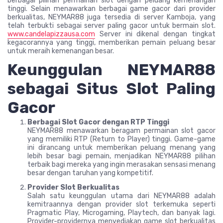
berbagai pilihan permainan slot dengan peluang kemenangan
tinggi. Selain menawarkan berbagai game gacor dari provider
berkualitas, NEYMAR88 juga tersedia di server Kamboja, yang
telah terbukti sebagai server paling gacor untuk bermain slot.
www.candelapizzausa.com
Server ini dikenal dengan tingkat
kegacorannya yang tinggi, memberikan pemain peluang besar
untuk meraih kemenangan besar.
Keunggulan NEYMAR88
sebagai Situs Slot Paling
Gacor
Berbagai Slot Gacor dengan RTP Tinggi
NEYMAR88 menawarkan beragam permainan slot gacor
yang memiliki RTP (Return to Player) tinggi. Game-game
ini dirancang untuk memberikan peluang menang yang
lebih besar bagi pemain, menjadikan NEYMAR88 pilihan
terbaik bagi mereka yang ingin merasakan sensasi menang
besar dengan taruhan yang kompetitif.
Provider Slot Berkualitas
Salah satu keunggulan utama dari NEYMAR88 adalah
kemitraannya dengan provider slot terkemuka seperti
Pragmatic Play, Microgaming, Playtech, dan banyak lagi.
Provider-providernya menyediakan game slot berkualitas