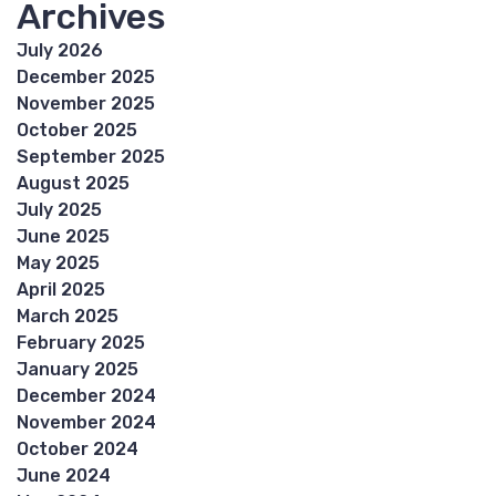
Archives
July 2026
December 2025
November 2025
October 2025
September 2025
August 2025
July 2025
June 2025
May 2025
April 2025
March 2025
February 2025
January 2025
December 2024
November 2024
October 2024
June 2024