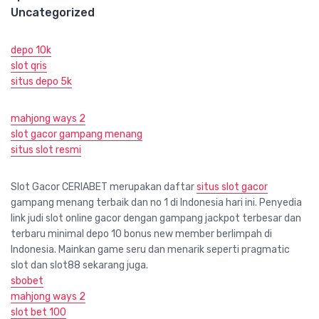
Uncategorized
depo 10k
slot qris
situs depo 5k
mahjong ways 2
slot gacor gampang menang
situs slot resmi
Slot Gacor CERIABET merupakan daftar
situs slot gacor
gampang menang terbaik dan no 1 di Indonesia hari ini. Penyedia
link judi slot online gacor dengan gampang jackpot terbesar dan
terbaru minimal depo 10 bonus new member berlimpah di
Indonesia. Mainkan game seru dan menarik seperti pragmatic
slot dan slot88 sekarang juga.
sbobet
mahjong ways 2
slot bet 100