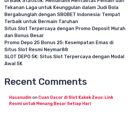
Di Balik Statistik: Memahami Mentalitas Pemain dan
Tekanan Laga untuk Keunggulan dalam Judi Bola
Bergabunglah dengan SBOBET Indonesia: Tempat
Terbaik untuk Bermain Taruhan
Situs Slot Terpercaya dengan Promo Deposit Murah
dan Bonus Besar
Promo Depo 25 Bonus 25: Kesempatan Emas di
Situs Slot Resmi Neymar88
SLOT DEPO 5K: Situs Slot Terpercaya dengan Modal
Awal 5K
Recent Comments
Hasanudin
on
Cuan Gacor di Slot Kakek Zeus: Link
Resmi untuk Menang Besar Setiap Hari