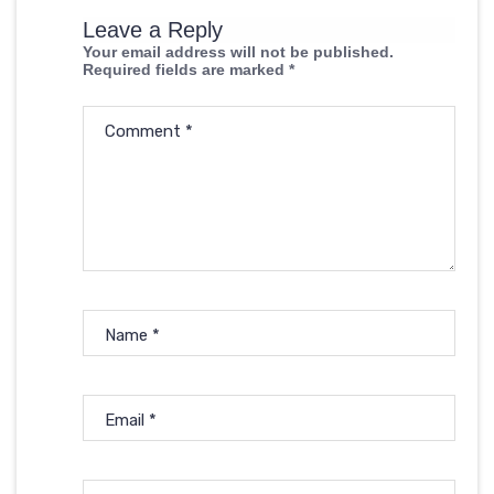
Leave a Reply
Your email address will not be published.
Required fields are marked
*
Comment
*
Name
*
Email
*