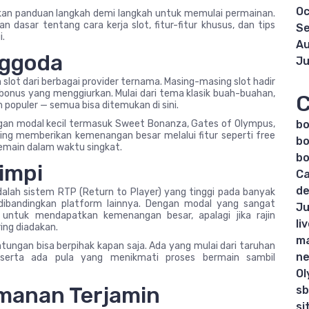
Oc
an panduan langkah demi langkah untuk memulai permainan.
asar tentang cara kerja slot, fitur-fitur khusus, dan tips
S
i.
Au
nggoda
Ju
ot dari berbagai provider ternama. Masing-masing slot hadir
 bonus yang menggiurkan. Mulai dari tema klasik buah-buahan,
C
m populer — semua bisa ditemukan di sini.
gan modal kecil termasuk Sweet Bonanza, Gates of Olympus,
bo
sering memberikan kemenangan besar melalui fitur seperti free
bo
pemain dalam waktu singkat.
bo
impi
Ca
de
lah sistem RTP (Return to Player) yang tinggi pada banyak
r dibandingkan platform lainnya. Dengan modal yang sangat
Ju
 untuk mendapatkan kemenangan besar, apalagi jika rajin
li
ing diadakan.
ma
ngan bisa berpihak kapan saja. Ada yang mulai dari taruhan
n
serta ada pula yang menikmati proses bermain sambil
Ol
manan Terjamin
sb
si