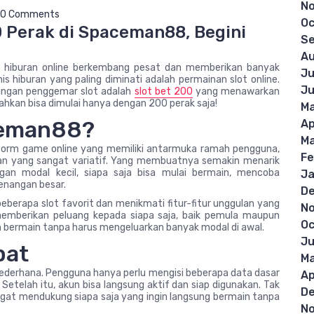
N
0 Comments
Oc
 Perak di Spaceman88, Begini
S
Au
ng, hiburan online berkembang pesat dan memberikan banyak
Ju
nis hiburan yang paling diminati adalah permainan slot online.
Ju
langan penggemar slot adalah
slot bet 200
yang menawarkan
kan bisa dimulai hanya dengan 200 perak saja!
Ma
ceman88?
Ap
Ma
tform game online yang memiliki antarmuka ramah pengguna,
Fe
nan yang sangat variatif. Yang membuatnya semakin menarik
an modal kecil, siapa saja bisa mulai bermain, mencoba
Ja
nangan besar.
D
eberapa slot favorit dan menikmati fitur-fitur unggulan yang
N
 memberikan peluang kepada siapa saja, baik pemula maupun
Oc
bermain tanpa harus mengeluarkan banyak modal di awal.
Ju
pat
Ma
derhana. Pengguna hanya perlu mengisi beberapa data dasar
Ap
Setelah itu, akun bisa langsung aktif dan siap digunakan. Tak
D
sangat mendukung siapa saja yang ingin langsung bermain tanpa
N