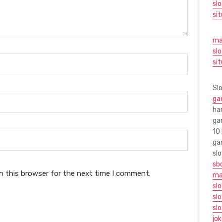
slo
si
ma
sl
sit
Sl
ga
har
ga
10
ga
sl
sb
n this browser for the next time I comment.
ma
sl
slo
slo
jo