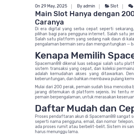
On 29 May, 2025
By admin
Slot
Main Slot Hanya dengan 200
Caranya
Di era digital yang serba cepat seperti sekara
pilihan bagi para pengguna internet. Salah satu je
Salah satu platform yang sedang naik daun di ka
pengalaman bermain seru dan menguntungkan — bah
Kenapa Memilih Spa
Spaceman88 dikenal luas sebagai salah satu pla
sistem transaksi yang cepat, dan koleksi permai
adalah kemudahan akses yang ditawarkan. Deng
keberuntungan, dan bahkan membawa pulang keme
Mulai dari 200 perak, pemain sudah bisa mencoba b
jarang ditemukan di platform sejenis. Ini tentu
pemain berpengalaman, untuk merasakan keseruan 
Daftar Mudah dan Ce
Proses pendaftaran akun di Spaceman88 sangat se
seperti nama pengguna, email, dan nomor telepon. 
ada proses rumit atau berbelit-belit. Sistem ini 
harus menunggu lama.