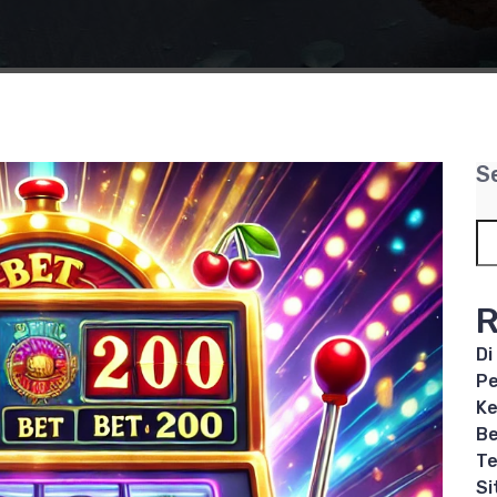
S
R
Di
Pe
Ke
Be
Te
Si