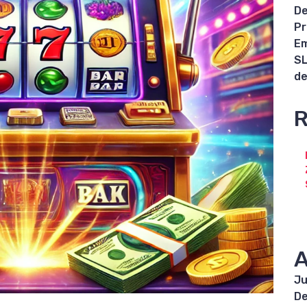
De
Pr
Em
SL
de
R
A
Ju
D