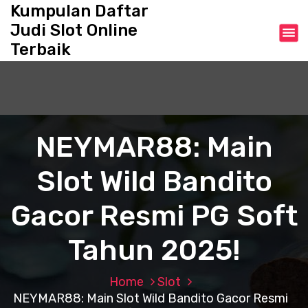
S
Kumpulan Daftar
k
Judi Slot Online
i
Terbaik
p
t
o
c
o
n
NEYMAR88: Main
t
e
Slot Wild Bandito
n
t
Gacor Resmi PG Soft
Tahun 2025!
Home
Slot
NEYMAR88: Main Slot Wild Bandito Gacor Resmi