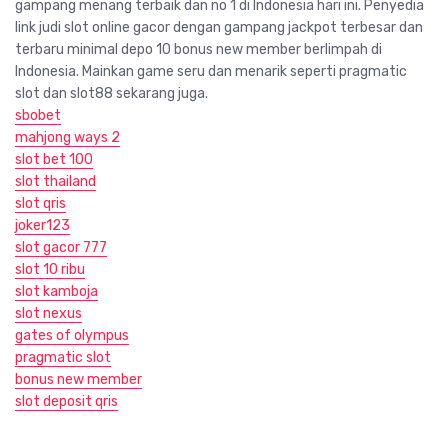
gampang menang terbaik dan no 1 di Indonesia hari ini. Penyedia
link judi slot online gacor dengan gampang jackpot terbesar dan
terbaru minimal depo 10 bonus new member berlimpah di
Indonesia. Mainkan game seru dan menarik seperti pragmatic
slot dan slot88 sekarang juga.
sbobet
mahjong ways 2
slot bet 100
slot thailand
slot qris
joker123
slot gacor 777
slot 10 ribu
slot kamboja
slot nexus
gates of olympus
pragmatic slot
bonus new member
slot deposit qris