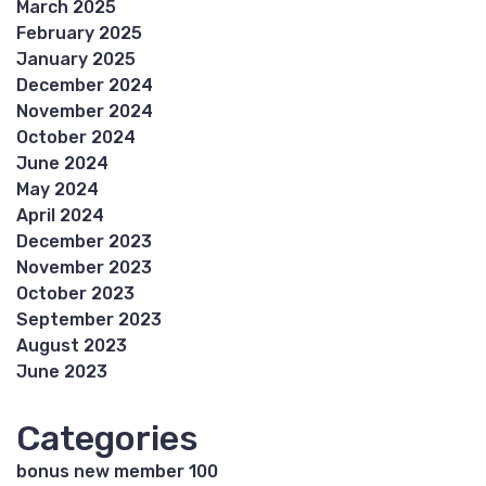
March 2025
February 2025
January 2025
December 2024
November 2024
October 2024
June 2024
May 2024
April 2024
December 2023
November 2023
October 2023
September 2023
August 2023
June 2023
Categories
bonus new member 100