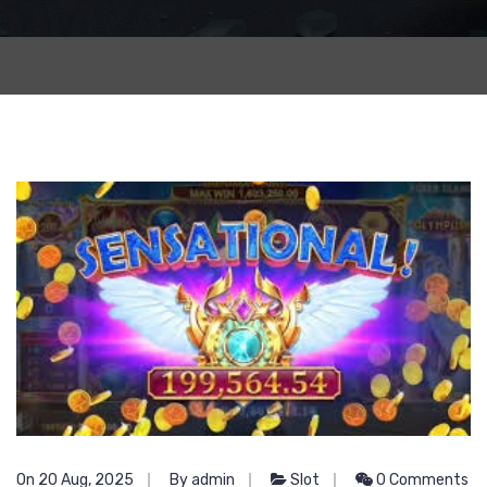
On 20 Aug, 2025
By admin
Slot
0 Comments