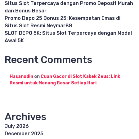
Situs Slot Terpercaya dengan Promo Deposit Murah
dan Bonus Besar
Promo Depo 25 Bonus 25: Kesempatan Emas di
Situs Slot Resmi Neymar88
SLOT DEPO 5K: Situs Slot Terpercaya dengan Modal
Awal 5K
Recent Comments
Hasanudin
on
Cuan Gacor di Slot Kakek Zeus: Link
Resmi untuk Menang Besar Setiap Hari
Archives
July 2026
December 2025