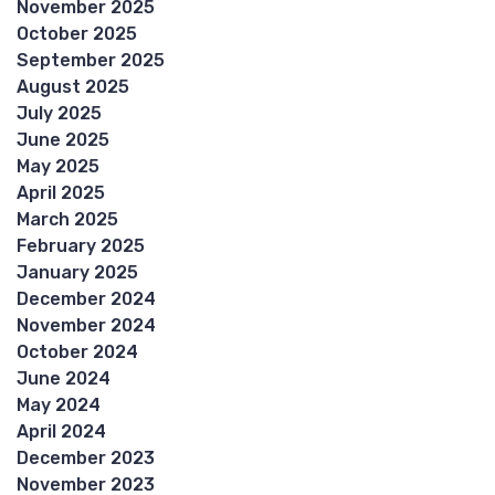
November 2025
October 2025
September 2025
August 2025
July 2025
June 2025
May 2025
April 2025
March 2025
February 2025
January 2025
December 2024
November 2024
October 2024
June 2024
May 2024
April 2024
December 2023
November 2023