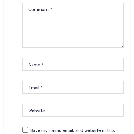
Comment
*
Name
*
Email
*
Website
Save my name, email, and website in this