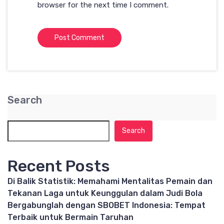
browser for the next time I comment.
Search
Search
Recent Posts
Di Balik Statistik: Memahami Mentalitas Pemain dan
Tekanan Laga untuk Keunggulan dalam Judi Bola
Bergabunglah dengan SBOBET Indonesia: Tempat
Terbaik untuk Bermain Taruhan