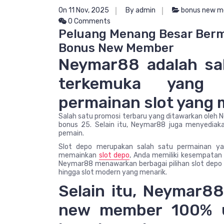
On 11 Nov, 2025
By admin
bonus new m
0 Comments
Peluang Menang Besar Berm
Bonus New Member
Neymar88 adalah sal
terkemuka yang 
permainan slot yang 
Salah satu promosi terbaru yang ditawarkan oleh
bonus 25. Selain itu, Neymar88 juga menyediaka
pemain.
Slot depo merupakan salah satu permainan yang
memainkan
slot depo
, Anda memiliki kesempatan
Neymar88 menawarkan berbagai pilihan slot depo y
hingga slot modern yang menarik.
Selain itu, Neymar8
new member 100% u