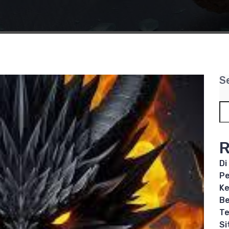
S
R
Di
Pe
Ke
Be
Te
Si