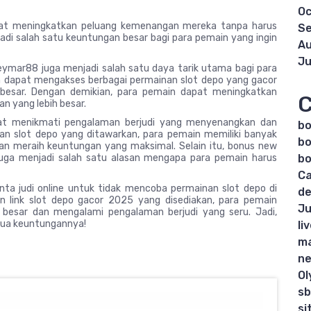
Oc
pat meningkatkan peluang kemenangan mereka tanpa harus
S
di salah satu keuntungan besar bagi para pemain yang ingin
Au
Ju
eymar88 juga menjadi salah satu daya tarik utama bagi para
n dapat mengakses berbagai permainan slot depo yang gacor
 besar. Dengan demikian, para pemain dapat meningkatkan
C
 yang lebih besar.
at menikmati pengalaman berjudi yang menyenangkan dan
bo
an slot depo yang ditawarkan, para pemain memiliki banyak
bo
 meraih keuntungan yang maksimal. Selain itu, bonus new
ga menjadi salah satu alasan mengapa para pemain harus
bo
Ca
nta judi online untuk tidak mencoba permainan slot depo di
de
 link slot depo gacor 2025 yang disediakan, para pemain
Ju
besar dan mengalami pengalaman berjudi yang seru. Jadi,
mua keuntungannya!
li
ma
n
Ol
sb
si