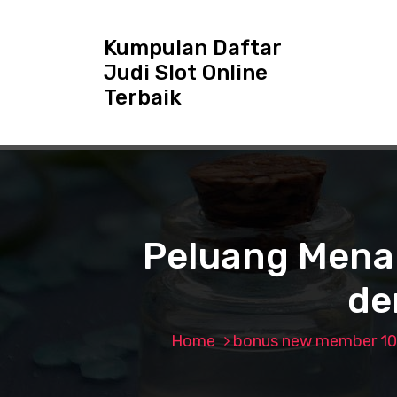
S
k
Kumpulan Daftar
i
p
Judi Slot Online
t
Terbaik
o
c
o
n
t
e
n
Peluang Mena
t
de
Home
bonus new member 1