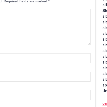
d.
Required fields are marked
*
si
Sl
sl
sl
sl
sl
sl
sl
sl
sl
sl
sl
sl
sl
s
Un
de