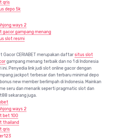
t qris
tus depo 5k
hjong ways 2
ot gacor gampang menang
us slot resmi
ot Gacor CERIABET merupakan daftar
situs slot
cor
gampang menang terbaik dan no 1 di Indonesia
i ini. Penyedia link judi slot online gacor dengan
mpang jackpot terbesar dan terbaru minimal depo
 bonus new member berlimpah di Indonesia. Mainkan
me seru dan menarik seperti pragmatic slot dan
ot88 sekarang juga.
obet
hjong ways 2
ot bet 100
t thailand
t qris
ker123