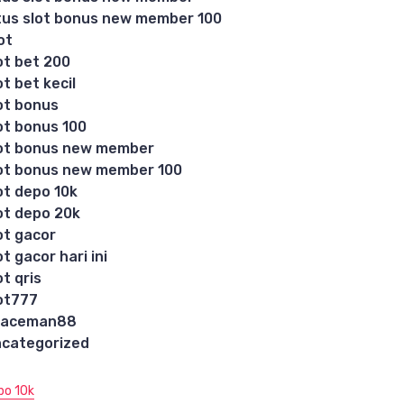
tus slot bonus new member 100
ot
ot bet 200
ot bet kecil
ot bonus
ot bonus 100
ot bonus new member
ot bonus new member 100
ot depo 10k
ot depo 20k
ot gacor
ot gacor hari ini
ot qris
ot777
paceman88
categorized
po 10k