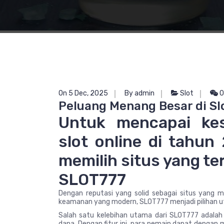
On 5 Dec, 2025
By admin
Slot
0
Peluang Menang Besar di Slot
Untuk mencapai ke
slot online di tahu
memilih situs yang t
SLOT777
Dengan reputasi yang solid sebagai situs yang
keamanan yang modern, SLOT777 menjadi pilihan ut
Salah satu kelebihan utama dari SLOT777 adalah
dana. Dengan fitur ini, para pemain dapat dengan