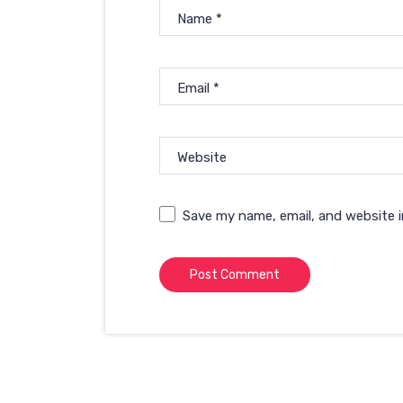
Name
*
Email
*
Website
Save my name, email, and website i