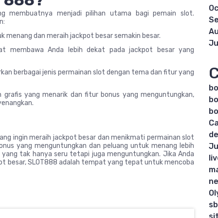
Oc
g membuatnya menjadi pilihan utama bagi pemain slot.
S
n:
Au
tuk menang dan meraih jackpot besar semakin besar.
Ju
pat membawa Anda lebih dekat pada jackpot besar yang
C
an berbagai jenis permainan slot dengan tema dan fitur yang
bo
n grafis yang menarik dan fitur bonus yang menguntungkan,
bo
yenangkan.
bo
Ca
de
yang ingin meraih jackpot besar dan menikmati permainan slot
 bonus yang menguntungkan dan peluang untuk menang lebih
Ju
yang tak hanya seru tetapi juga menguntungkan. Jika Anda
li
kpot besar, SLOT888 adalah tempat yang tepat untuk mencoba
ma
n
Ol
sb
si