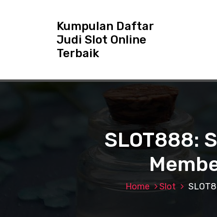
S
k
Kumpulan Daftar
i
p
Judi Slot Online
t
Terbaik
o
c
o
n
t
e
n
SLOT888: S
t
Member
Home
Slot
SLOT88