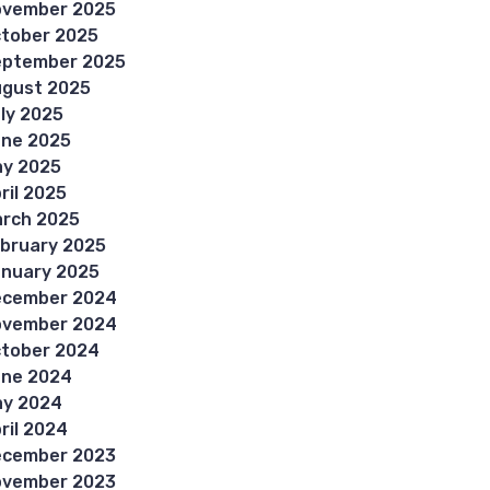
ovember 2025
tober 2025
eptember 2025
gust 2025
ly 2025
ne 2025
y 2025
ril 2025
rch 2025
bruary 2025
nuary 2025
ecember 2024
ovember 2024
tober 2024
ne 2024
y 2024
ril 2024
ecember 2023
ovember 2023