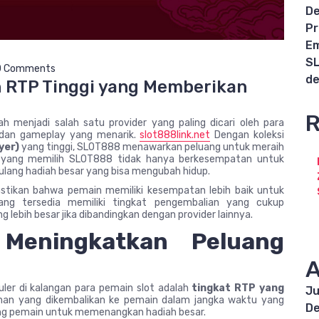
De
Pr
Em
SL
 Comments
de
n RTP Tinggi yang Memberikan
R
h menjadi salah satu provider yang paling dicari oleh para
 dan gameplay yang menarik.
slot888link.net
Dengan koleksi
yer)
yang tinggi, SLOT888 menawarkan peluang untuk meraih
 yang memilih SLOT888 tidak hanya berkesempatan untuk
ulang hadiah besar yang bisa mengubah hidup.
tikan bahwa pemain memiliki kesempatan lebih baik untuk
ng tersedia memiliki tingkat pengembalian yang cukup
lebih besar jika dibandingkan dengan provider lainnya.
Meningkatkan Peluang
A
er di kalangan para pemain slot adalah
tingkat RTP yang
Ju
uhan yang dikembalikan ke pemain dalam jangka waktu yang
D
ang pemain untuk memenangkan hadiah besar.