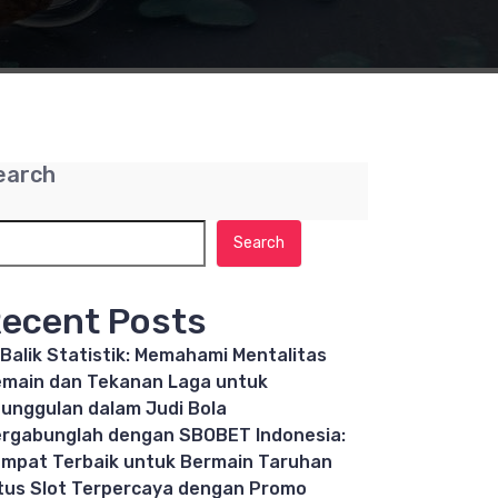
earch
Search
ecent Posts
 Balik Statistik: Memahami Mentalitas
main dan Tekanan Laga untuk
unggulan dalam Judi Bola
rgabunglah dengan SBOBET Indonesia:
mpat Terbaik untuk Bermain Taruhan
tus Slot Terpercaya dengan Promo