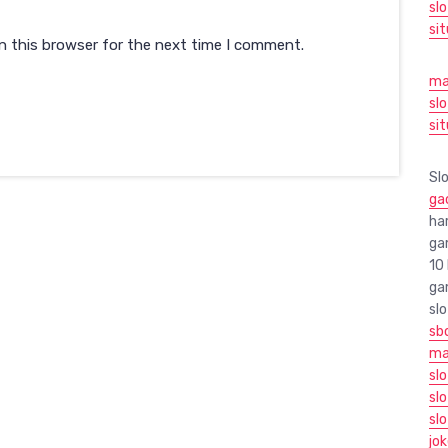
slo
si
n this browser for the next time I comment.
ma
sl
sit
Sl
ga
har
ga
10
ga
sl
sb
ma
sl
slo
slo
jo