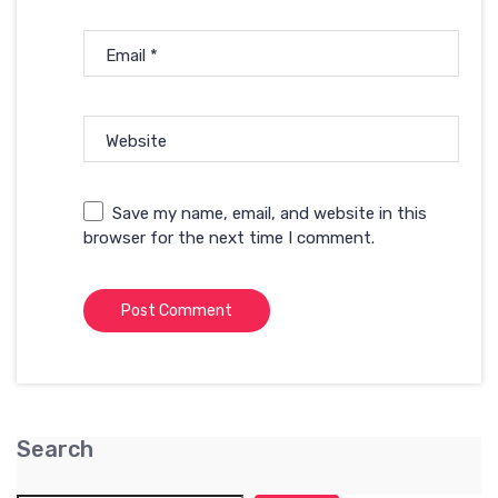
Email
*
Website
Save my name, email, and website in this
browser for the next time I comment.
Search