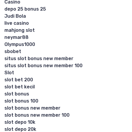
Casino
depo 25 bonus 25
Judi Bola
live casino
mahjong slot
neymar88
Olympus1000
sbobet
situs slot bonus new member
situs slot bonus new member 100
Slot
slot bet 200
slot bet kecil
slot bonus
slot bonus 100
slot bonus new member
slot bonus new member 100
slot depo 10k
slot depo 20k