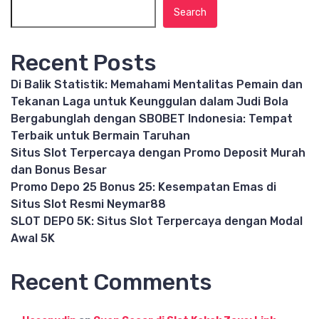
Search
Recent Posts
Di Balik Statistik: Memahami Mentalitas Pemain dan
Tekanan Laga untuk Keunggulan dalam Judi Bola
Bergabunglah dengan SBOBET Indonesia: Tempat
Terbaik untuk Bermain Taruhan
Situs Slot Terpercaya dengan Promo Deposit Murah
dan Bonus Besar
Promo Depo 25 Bonus 25: Kesempatan Emas di
Situs Slot Resmi Neymar88
SLOT DEPO 5K: Situs Slot Terpercaya dengan Modal
Awal 5K
Recent Comments