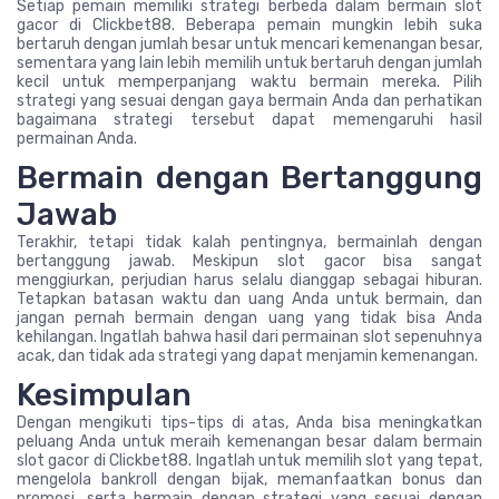
Setiap pemain memiliki strategi berbeda dalam bermain slot
gacor di Clickbet88. Beberapa pemain mungkin lebih suka
bertaruh dengan jumlah besar untuk mencari kemenangan besar,
sementara yang lain lebih memilih untuk bertaruh dengan jumlah
kecil untuk memperpanjang waktu bermain mereka. Pilih
strategi yang sesuai dengan gaya bermain Anda dan perhatikan
bagaimana strategi tersebut dapat memengaruhi hasil
permainan Anda.
Bermain dengan Bertanggung
Jawab
Terakhir, tetapi tidak kalah pentingnya, bermainlah dengan
bertanggung jawab. Meskipun slot gacor bisa sangat
menggiurkan, perjudian harus selalu dianggap sebagai hiburan.
Tetapkan batasan waktu dan uang Anda untuk bermain, dan
jangan pernah bermain dengan uang yang tidak bisa Anda
kehilangan. Ingatlah bahwa hasil dari permainan slot sepenuhnya
acak, dan tidak ada strategi yang dapat menjamin kemenangan.
Kesimpulan
Dengan mengikuti tips-tips di atas, Anda bisa meningkatkan
peluang Anda untuk meraih kemenangan besar dalam bermain
slot gacor di Clickbet88. Ingatlah untuk memilih slot yang tepat,
mengelola bankroll dengan bijak, memanfaatkan bonus dan
promosi, serta bermain dengan strategi yang sesuai dengan