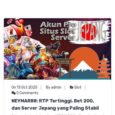
On 13 Oct 2025
By admin
Slot
0 Comments
NEYMAR88: RTP Tertinggi, Bet 200,
dan Server Jepang yang Paling Stabil