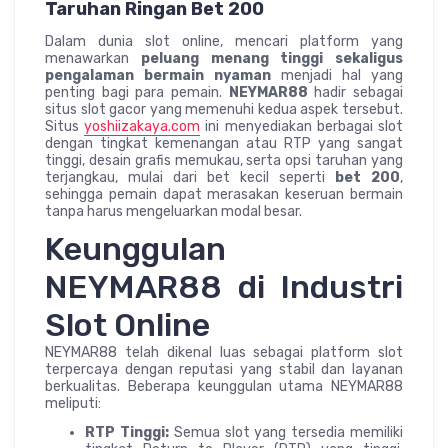
Taruhan Ringan Bet 200
Dalam dunia slot online, mencari platform yang
menawarkan
peluang menang tinggi sekaligus
pengalaman bermain nyaman
menjadi hal yang
penting bagi para pemain.
NEYMAR88
hadir sebagai
situs slot gacor yang memenuhi kedua aspek tersebut.
Situs
yoshiizakaya.com
ini menyediakan berbagai slot
dengan tingkat kemenangan atau RTP yang sangat
tinggi, desain grafis memukau, serta opsi taruhan yang
terjangkau, mulai dari bet kecil seperti
bet 200
,
sehingga pemain dapat merasakan keseruan bermain
tanpa harus mengeluarkan modal besar.
Keunggulan
NEYMAR88 di Industri
Slot Online
NEYMAR88 telah dikenal luas sebagai platform slot
terpercaya dengan reputasi yang stabil dan layanan
berkualitas. Beberapa keunggulan utama NEYMAR88
meliputi:
RTP Tinggi:
Semua slot yang tersedia memiliki