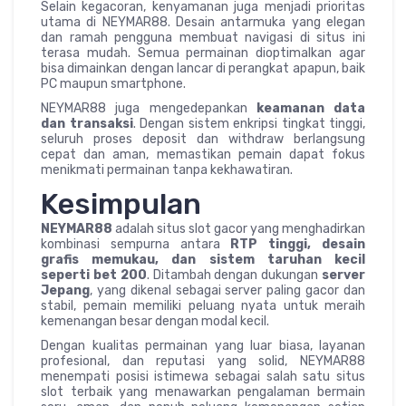
Selain kegacoran, kenyamanan juga menjadi prioritas
utama di NEYMAR88. Desain antarmuka yang elegan
dan ramah pengguna membuat navigasi di situs ini
terasa mudah. Semua permainan dioptimalkan agar
bisa dimainkan dengan lancar di perangkat apapun, baik
PC maupun smartphone.
NEYMAR88 juga mengedepankan
keamanan data
dan transaksi
. Dengan sistem enkripsi tingkat tinggi,
seluruh proses deposit dan withdraw berlangsung
cepat dan aman, memastikan pemain dapat fokus
menikmati permainan tanpa kekhawatiran.
Kesimpulan
NEYMAR88
adalah situs slot gacor yang menghadirkan
kombinasi sempurna antara
RTP tinggi, desain
grafis memukau, dan sistem taruhan kecil
seperti bet 200
. Ditambah dengan dukungan
server
Jepang
, yang dikenal sebagai server paling gacor dan
stabil, pemain memiliki peluang nyata untuk meraih
kemenangan besar dengan modal kecil.
Dengan kualitas permainan yang luar biasa, layanan
profesional, dan reputasi yang solid, NEYMAR88
menempati posisi istimewa sebagai salah satu situs
slot terbaik yang menawarkan pengalaman bermain