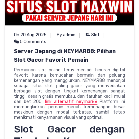
On 20 Aug 2025
By admin
Slot
0 Comments
Server Jepang di NEYMAR88: Pilihan
Slot Gacor Favorit Pemain
Permainan slot online terus menjadi hiburan digital
favorit karena kemudahan bermain dan peluang
kemenangan yang menggiurkan. NEYMAR88 menonjol
sebagai situs slot paling gacor yang menyediakan
berbagai slot dengan tingkat kemenangan sangat
tinggi, desain grafis memukau, dan taruhan kecil mulai
dari bet 200.
link alternatif neymar88
Platform ini
memungkinkan pemain meraih kemenangan besar
meskipun dengan modal terbatas, sambil tetap
menikmati kenyamanan visual yang optimal.
Slot Gacor dengan