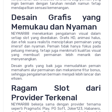
ingin bermain dengan taruhan rendah namun tetap
mendapatkan sensasi kemenangan.
Desain Grafis yang
Memukau dan Nyaman
NEYMAR88 menekankan pengalaman visual dalam
setiap slot yang disediakan. Grafis HD, animasi halus,
dan efek suara realistis menciptakan permainan yang
imersif dan nyaman. Pemain tidak hanya fokus pada
peluang menang, tetapi juga menikmati kualitas visual
yang membuat permainan lebih menarik dan
menyenangkan.
Desain grafis yang baik juga memudahkan pemain
memahami alur permainan dan mekanisme fitur bonus,
sehingga pengalaman bermain menjadi lebih lancar dan
efisien.
Ragam Slot dari
Provider Terkenal
NEYMAR88 bekerja sama dengan provider ternama
seperti Pragmatic Play, PG Soft, Joker123, Habanero,