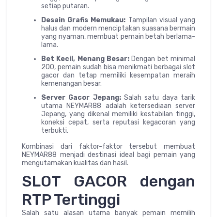
setiap putaran.
Desain Grafis Memukau:
Tampilan visual yang
halus dan modern menciptakan suasana bermain
yang nyaman, membuat pemain betah berlama-
lama.
Bet Kecil, Menang Besar:
Dengan bet minimal
200, pemain sudah bisa menikmati berbagai slot
gacor dan tetap memiliki kesempatan meraih
kemenangan besar.
Server Gacor Jepang:
Salah satu daya tarik
utama NEYMAR88 adalah ketersediaan server
Jepang, yang dikenal memiliki kestabilan tinggi,
koneksi cepat, serta reputasi kegacoran yang
terbukti.
Kombinasi dari faktor-faktor tersebut membuat
NEYMAR88 menjadi destinasi ideal bagi pemain yang
mengutamakan kualitas dan hasil.
SLOT GACOR dengan
RTP Tertinggi
Salah satu alasan utama banyak pemain memilih