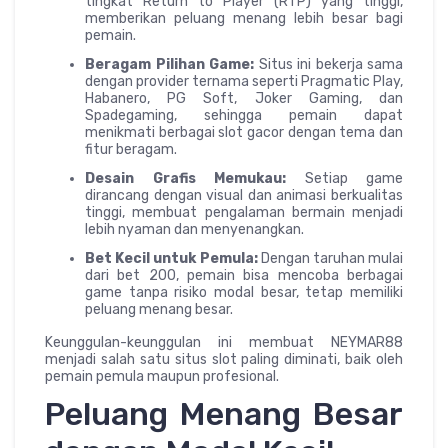
tingkat Return to Player (RTP) yang tinggi,
memberikan peluang menang lebih besar bagi
pemain.
Beragam Pilihan Game:
Situs ini bekerja sama
dengan provider ternama seperti Pragmatic Play,
Habanero, PG Soft, Joker Gaming, dan
Spadegaming, sehingga pemain dapat
menikmati berbagai slot gacor dengan tema dan
fitur beragam.
Desain Grafis Memukau:
Setiap game
dirancang dengan visual dan animasi berkualitas
tinggi, membuat pengalaman bermain menjadi
lebih nyaman dan menyenangkan.
Bet Kecil untuk Pemula:
Dengan taruhan mulai
dari bet 200, pemain bisa mencoba berbagai
game tanpa risiko modal besar, tetap memiliki
peluang menang besar.
Keunggulan-keunggulan ini membuat NEYMAR88
menjadi salah satu situs slot paling diminati, baik oleh
pemain pemula maupun profesional.
Peluang Menang Besar