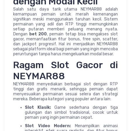
dengan Modal Kecil
Salah satu daya tarik utama NEYMAR88 adalah
kemampuan pemain untuk meraih kemenangan
signifikan meski menggunakan taruhan kecil. Sistem
permainan yang adil dan RTP tinggi memungkinkan
setiap putaran memberi peluang menang nyata.
Dengan
bet 200
, pemain tetap bisa mengakses slot
gacor, memanfaatkan fitur bonus, free spin, scatter,
dan jackpot progresif. Hal ini menjadikan NEYMAR88
sebagai platform ideal bagi pemain yang ingin mencoba
peruntungan tanpa harus mengeluarkan modal besar.
Ragam Slot Gacor di
NEYMAR88
NEYMAR88 menyediakan berbagai slot dengan RTP
tinggi dan grafis menarik, sehingga pemain dapat
menyesuaikan permainan sesuai selera dan strategi
mereka. Beberapa kategori yang populer antara lain:
Slot Klasik:
Game sederhana dengan tiga
gulungan dan simbol tradisional, cocok untuk
pemain yang ingin permainan cepat.
Slot Video Modern:
Menampilkan animasi
interaktif, efek suara realistis, dan fitur bonus