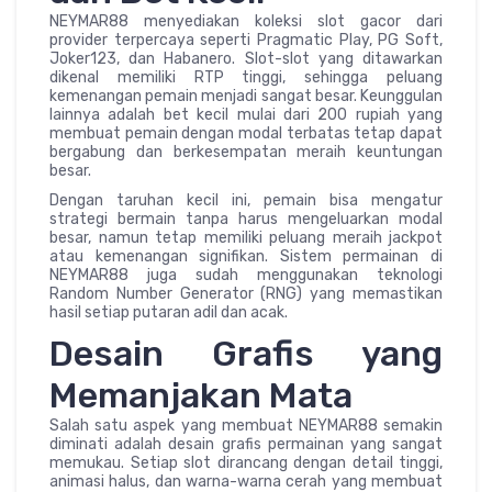
NEYMAR88 menyediakan koleksi slot gacor dari
provider terpercaya seperti Pragmatic Play, PG Soft,
Joker123, dan Habanero. Slot-slot yang ditawarkan
dikenal memiliki RTP tinggi, sehingga peluang
kemenangan pemain menjadi sangat besar. Keunggulan
lainnya adalah bet kecil mulai dari 200 rupiah yang
membuat pemain dengan modal terbatas tetap dapat
bergabung dan berkesempatan meraih keuntungan
besar.
Dengan taruhan kecil ini, pemain bisa mengatur
strategi bermain tanpa harus mengeluarkan modal
besar, namun tetap memiliki peluang meraih jackpot
atau kemenangan signifikan. Sistem permainan di
NEYMAR88 juga sudah menggunakan teknologi
Random Number Generator (RNG) yang memastikan
hasil setiap putaran adil dan acak.
Desain Grafis yang
Memanjakan Mata
Salah satu aspek yang membuat NEYMAR88 semakin
diminati adalah desain grafis permainan yang sangat
memukau. Setiap slot dirancang dengan detail tinggi,
animasi halus, dan warna-warna cerah yang membuat