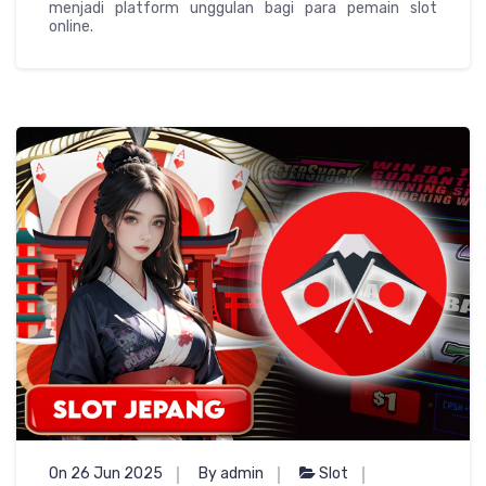
menjadi platform unggulan bagi para pemain slot
online.
On 26 Jun 2025
By admin
Slot