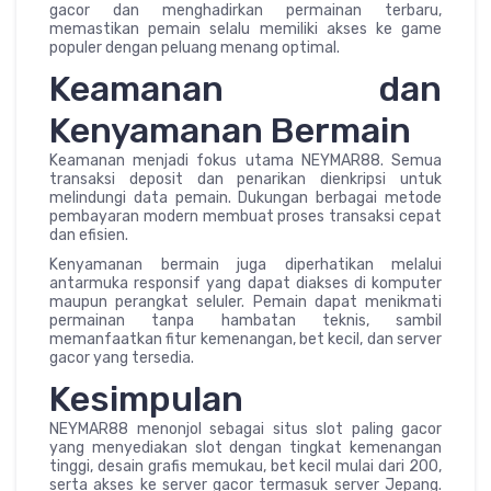
gacor dan menghadirkan permainan terbaru,
memastikan pemain selalu memiliki akses ke game
populer dengan peluang menang optimal.
Keamanan dan
Kenyamanan Bermain
Keamanan menjadi fokus utama NEYMAR88. Semua
transaksi deposit dan penarikan dienkripsi untuk
melindungi data pemain. Dukungan berbagai metode
pembayaran modern membuat proses transaksi cepat
dan efisien.
Kenyamanan bermain juga diperhatikan melalui
antarmuka responsif yang dapat diakses di komputer
maupun perangkat seluler. Pemain dapat menikmati
permainan tanpa hambatan teknis, sambil
memanfaatkan fitur kemenangan, bet kecil, dan server
gacor yang tersedia.
Kesimpulan
NEYMAR88 menonjol sebagai situs slot paling gacor
yang menyediakan slot dengan tingkat kemenangan
tinggi, desain grafis memukau, bet kecil mulai dari 200,
serta akses ke server gacor termasuk server Jepang.