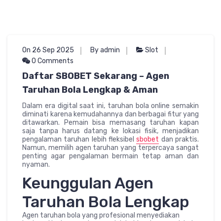
On 26 Sep 2025
By admin
Slot
0 Comments
Daftar SBOBET Sekarang – Agen
Taruhan Bola Lengkap & Aman
Dalam era digital saat ini, taruhan bola online semakin
diminati karena kemudahannya dan berbagai fitur yang
ditawarkan. Pemain bisa memasang taruhan kapan
saja tanpa harus datang ke lokasi fisik, menjadikan
pengalaman taruhan lebih fleksibel
sbobet
dan praktis.
Namun, memilih agen taruhan yang terpercaya sangat
penting agar pengalaman bermain tetap aman dan
nyaman.
Keunggulan Agen
Taruhan Bola Lengkap
Agen taruhan bola yang profesional menyediakan