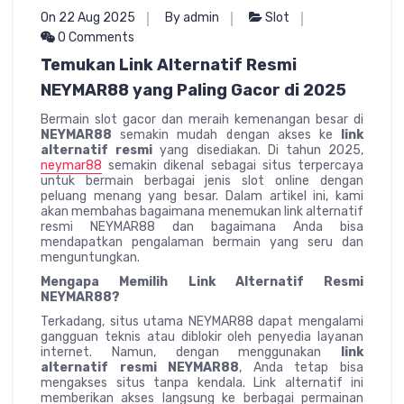
On 22 Aug 2025
By admin
Slot
0 Comments
Temukan Link Alternatif Resmi
NEYMAR88 yang Paling Gacor di 2025
Bermain slot gacor dan meraih kemenangan besar di
NEYMAR88
semakin mudah dengan akses ke
link
alternatif resmi
yang disediakan. Di tahun 2025,
neymar88
semakin dikenal sebagai situs terpercaya
untuk bermain berbagai jenis slot online dengan
peluang menang yang besar. Dalam artikel ini, kami
akan membahas bagaimana menemukan link alternatif
resmi NEYMAR88 dan bagaimana Anda bisa
mendapatkan pengalaman bermain yang seru dan
menguntungkan.
Mengapa Memilih Link Alternatif Resmi
NEYMAR88?
Terkadang, situs utama NEYMAR88 dapat mengalami
gangguan teknis atau diblokir oleh penyedia layanan
internet. Namun, dengan menggunakan
link
alternatif resmi NEYMAR88
, Anda tetap bisa
mengakses situs tanpa kendala. Link alternatif ini
memberikan akses langsung ke berbagai permainan