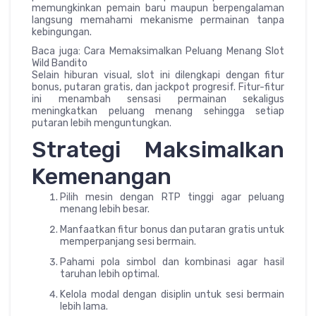
memungkinkan pemain baru maupun berpengalaman
langsung memahami mekanisme permainan tanpa
kebingungan.
Baca juga: Cara Memaksimalkan Peluang Menang Slot
Wild Bandito
Selain hiburan visual, slot ini dilengkapi dengan fitur
bonus, putaran gratis, dan jackpot progresif. Fitur-fitur
ini menambah sensasi permainan sekaligus
meningkatkan peluang menang sehingga setiap
putaran lebih menguntungkan.
Strategi Maksimalkan
Kemenangan
Pilih mesin dengan RTP tinggi agar peluang
menang lebih besar.
Manfaatkan fitur bonus dan putaran gratis untuk
memperpanjang sesi bermain.
Pahami pola simbol dan kombinasi agar hasil
taruhan lebih optimal.
Kelola modal dengan disiplin untuk sesi bermain
lebih lama.