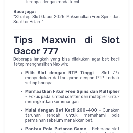
tercapai dengan modal kecil.
Baca juga:
“Strategi Slot Gacor 2025: Maksimalkan Free Spins dan
Scatter Hitam”
Tips Maxwin di Slot
Gacor 777
Beberapa langkah yang bisa dilakukan agar bet kecil
tetap menghasilkan Maxwin:
Pilih Slot dengan RTP Tinggi
– Slot 777
menyediakan daftar game dengan RTP terbaik
setiap harinya.
Manfaatkan Fitur Free Spins dan Multiplier
– Fokus pada simbol scatter dan multiplier untuk
meningkatkan kemenangan.
Mulai dengan Bet Kecil 200–400
– Gunakan
taruhan rendah untuk memahami pola
permainan sebelum menaikkan bet.
Pantau Pola Putaran Game
– Beberapa slot