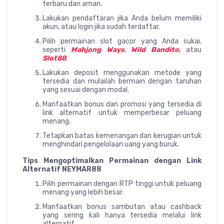
terbaru dan aman.
Lakukan pendaftaran jika Anda belum memiliki
akun, atau login jika sudah terdaftar.
Pilih permainan slot gacor yang Anda sukai,
seperti
Mahjong Ways
,
Wild Bandito
, atau
Slot88
.
Lakukan deposit menggunakan metode yang
tersedia dan mulailah bermain dengan taruhan
yang sesuai dengan modal.
Manfaatkan bonus dan promosi yang tersedia di
link alternatif untuk memperbesar peluang
menang.
Tetapkan batas kemenangan dan kerugian untuk
menghindari pengelolaan uang yang buruk.
Tips Mengoptimalkan Permainan dengan Link
Alternatif NEYMAR88
Pilih permainan dengan RTP tinggi untuk peluang
menang yang lebih besar.
Manfaatkan bonus sambutan atau cashback
yang sering kali hanya tersedia melalui link
alternatif.