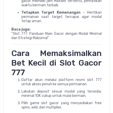
gacor memiliki jam Maxwin tertentu, perhatikan
waktu bermain terbaik.
Tetapkan Target Kemenangan
– Hentikan
permainan saat target tercapai agar modal
tetap aman.
Baca juga:
“Slot 777: Panduan Main Gacor dengan Modal Minimal
dan Strategi Maksimal”
Cara Memaksimalkan
Bet Kecil di Slot Gacor
777
Daftar akun melalui platform resmi slot 777
untuk akses penuh ke semua permainan.
Lakukan deposit sesuai modal yang tersedia,
minimal 10K cukup untuk mulai bermain.
Pilih game slot gacor yang menyediakan free
spins, wild, dan multiplier.